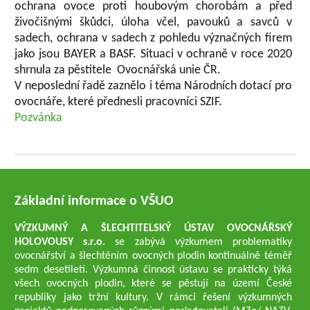
ochrana ovoce proti houbovým chorobám a před
živočišnými škůdci, úloha včel, pavouků a savců v
sadech, ochrana v sadech z pohledu význačných firem
jako jsou BAYER a BASF. Situaci v ochraně v roce 2020
shrnula za pěstitele Ovocnářská unie ČR.
V neposlední řadě zaznělo i téma Národních dotací pro
ovocnáře, které přednesli pracovníci SZIF.
Pozvánka
Základní informace o VŠUO
VÝZKUMNÝ A ŠLECHTITELSKÝ ÚSTAV OVOCNÁŘSKÝ
HOLOVOUSY s.r.o.
se zabývá výzkumem problematiky
ovocnářství a šlechtěním ovocných plodin kontinuálně téměř
sedm desetiletí. Výzkumná činnost ústavu se prakticky týká
všech ovocných plodin, které se pěstují na území České
republiky jako tržní kultury. V rámci řešení výzkumných