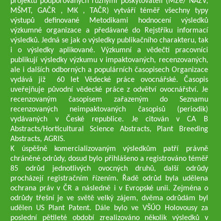
projektů podporovaných různými poskytovateli (MZe/ NAZV,
MŠMT, GAČR , MK , TAČR) vytváří téměř všechny typy
výstupů definované Metodikami hodnocení výsledků
výzkumné organizace a předávané do Rejstříku informací
výsledků. Jedná se jak o výsledky publikačního charakteru, tak
i o výsledky aplikované. Výzkumní a vědečtí pracovníci
publikují výsledky výzkumu v impaktovaných, recenzovaných,
ale i dalších odborných a populárních časopisech Organizace
vydává již 60 let Vědecké práce ovocnářské. Časopis
uveřejňuje původní vědecké práce z odvětví ovocnářství. Je
recenzovaným časopisem zařazeným do Seznamu
recenzovaných neimpaktovaných časopisů (periodik)
vydávaných v České republice. Je citován v CA B
Abstracts/Horticultural Science Abstracts, Plant Breeding
Abstracts, AGRIS.
K úspěšně komercializovaným výsledkům patří právně
chráněné odrůdy, dosud bylo přihlášeno a registrováno téměř
85 odrůd jednotlivých ovocných druhů, další odrůdy
procházejí registračním řízením. Řadě odrůd byla udělena
ochrana práv v ČR a následně i v Evropské unii. Zejména o
odrůdy třešní je ve světě velký zájem, dvěma odrůdám byl
udělen US Plant Patent. Dále bylo ve VŠÚO Holovousy za
poslední pětileté období zrealizováno několik výsledků v