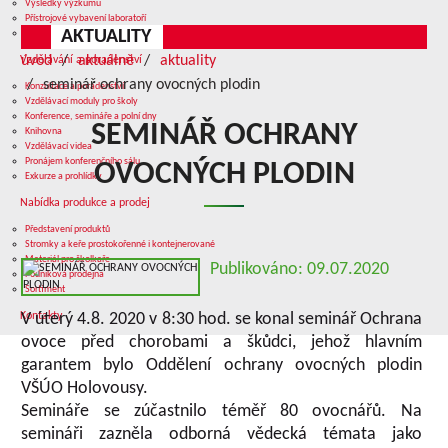
Výsledky výzkumu
Přístrojové vybavení laboratoří
AKTUALITY
Služby v oblasti výzkumu
úvod
aktuálně
aktuality
Vzdělávání a poradenství
seminář ochrany ovocných plodin
Konzultace a poradenství
Vzdělávací moduly pro školy
Konference, semináře a polní dny
SEMINÁŘ OCHRANY
Knihovna
Vzdělávací videa
Pronájem konferenčního sálu
OVOCNÝCH PLODIN
Exkurze a prohlídky
Nabídka produkce a prodej
Představení produktů
Stromky a keře prostokořenné i kontejnerované
Materiál pro školkaře
Publikováno: 09.07.2020
Podniková prodejna
Sortiment
Kontakty
V úterý 4.8. 2020 v 8:30 hod. se konal seminář Ochrana
ovoce před chorobami a škůdci, jehož hlavním
garantem bylo Oddělení ochrany ovocných plodin
VŠÚO Holovousy.
Semináře se zúčastnilo téměř 80 ovocnářů. Na
semináři zazněla odborná vědecká témata jako