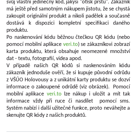
svůj vlastní jedinečný kód, jakýsi "otisk prstu". Zákazník
má ještě před samotným nákupem jistotu, že se chystá
zakoupit originální produkt a nikoli padělek a současně
dostává k dispozici kompletní specifikaci daného
produktu.
Po naskenování kódu běžnou čtečkou QR kódu (nebo
pomocí mobilní aplikace
veri.to
) se zákazníkovi zobrazí
karta produktu, která obsahuje neomezené množství
dat - textu, fotografií, videa apod.
V případě našich QR kódů si naskenováním kódu
zákazník jednoduše ověří, že si kupuje původní odrůdu
z VŠÚO Holovousy a z unikátní karty produktu se dozví
informace o zakoupené odrůdě (viz obrázek). Pomocí
mobilní aplikace
veri.to
lze nákup i uložit a mít tak
informace vždy při ruce či nasdílet pomocí sms.
Systém nabízí i další užitečné funkce, proto neváhejte a
skenujte QR kódy z našich produktů.