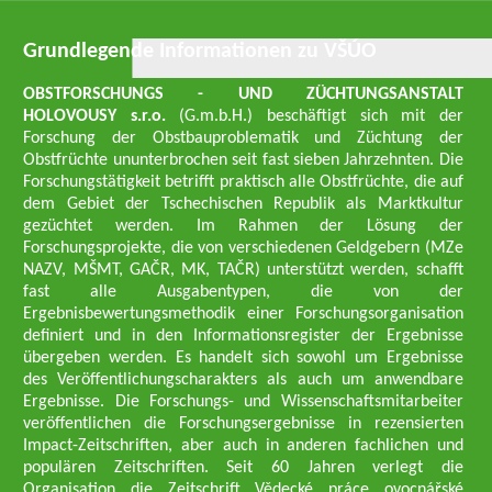
Grundlegende Informationen zu VŠÚO
OBSTFORSCHUNGS - UND ZÜCHTUNGSANSTALT
HOLOVOUSY s.r.o.
(G.m.b.H.) beschäftigt sich mit der
Forschung der Obstbauproblematik und Züchtung der
Obstfrüchte ununterbrochen seit fast sieben Jahrzehnten. Die
Forschungstätigkeit betrifft praktisch alle Obstfrüchte, die auf
dem Gebiet der Tschechischen Republik als Marktkultur
gezüchtet werden. Im Rahmen der Lösung der
Forschungsprojekte, die von verschiedenen Geldgebern (MZe
NAZV, MŠMT, GAČR, MK, TAČR) unterstützt werden, schafft
fast alle Ausgabentypen, die von der
Ergebnisbewertungsmethodik einer Forschungsorganisation
definiert und in den Informationsregister der Ergebnisse
übergeben werden. Es handelt sich sowohl um Ergebnisse
des Veröffentlichungscharakters als auch um anwendbare
Ergebnisse. Die Forschungs- und Wissenschaftsmitarbeiter
veröffentlichen die Forschungsergebnisse in rezensierten
Impact-Zeitschriften, aber auch in anderen fachlichen und
populären Zeitschriften. Seit 60 Jahren verlegt die
Organisation die Zeitschrift Vědecké práce ovocnářské