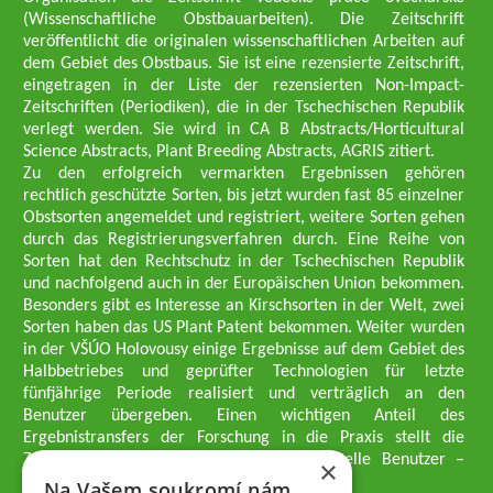
(Wissenschaftliche Obstbauarbeiten). Die Zeitschrift
veröffentlicht die originalen wissenschaftlichen Arbeiten auf
dem Gebiet des Obstbaus. Sie ist eine rezensierte Zeitschrift,
eingetragen in der Liste der rezensierten Non-Impact-
Zeitschriften (Periodiken), die in der Tschechischen Republik
verlegt werden. Sie wird in CA B Abstracts/Horticultural
Science Abstracts, Plant Breeding Abstracts, AGRIS zitiert.
Zu den erfolgreich vermarkten Ergebnissen gehören
rechtlich geschützte Sorten, bis jetzt wurden fast 85 einzelner
Obstsorten angemeldet und registriert, weitere Sorten gehen
durch das Registrierungsverfahren durch. Eine Reihe von
Sorten hat den Rechtschutz in der Tschechischen Republik
und nachfolgend auch in der Europäischen Union bekommen.
Besonders gibt es Interesse an Kirschsorten in der Welt, zwei
Sorten haben das US Plant Patent bekommen. Weiter wurden
in der VŠÚO Holovousy einige Ergebnisse auf dem Gebiet des
Halbbetriebes und geprüfter Technologien für letzte
fünfjährige Periode realisiert und verträglich an den
Benutzer übergeben. Einen wichtigen Anteil des
Ergebnistransfers der Forschung in die Praxis stellt die
Züchtungsmethodik dar, die an professionelle Benutzer –
×
professionelle Obstzüchter übergeben wird.
Na Vašem soukromí nám