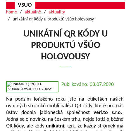
VSUO
home
aktuálně
aktuality
unikátní qr kódy u produktů všúo holovousy
UNIKÁTNÍ QR KÓDY U
PRODUKTŮ VŠÚO
HOLOVOUSY
Publikováno: 03.07.2020
Na podzim loňského roku jste na etiketách našich
ovocných stromků mohli nalézt QR kódy, které pro náš
ústav dodala jablonecká společnost
veri.to s.r.o.
Jedná se o novinku na českém trhu, nejde totiž o běžné
QR kódy, ale kódy
unikátní,
tzn., že každý stromek má