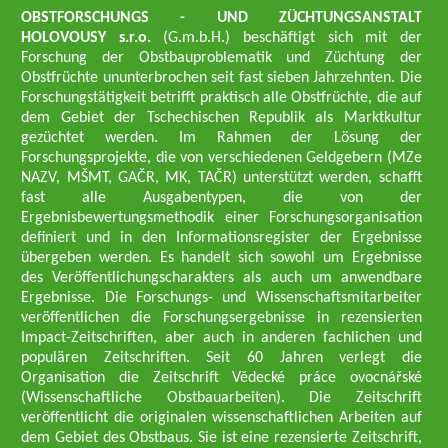
OBSTFORSCHUNGS - UND ZÜCHTUNGSANSTALT
HOLOVOUSY s.r.o.
(G.m.b.H.) beschäftigt sich mit der
Forschung der Obstbauproblematik und Züchtung der
Obstfrüchte ununterbrochen seit fast sieben Jahrzehnten. Die
Forschungstätigkeit betrifft praktisch alle Obstfrüchte, die auf
dem Gebiet der Tschechischen Republik als Marktkultur
gezüchtet werden. Im Rahmen der Lösung der
Forschungsprojekte, die von verschiedenen Geldgebern (MZe
NAZV, MŠMT, GAČR, MK, TAČR) unterstützt werden, schafft
fast alle Ausgabentypen, die von der
Ergebnisbewertungsmethodik einer Forschungsorganisation
definiert und in den Informationsregister der Ergebnisse
übergeben werden. Es handelt sich sowohl um Ergebnisse
des Veröffentlichungscharakters als auch um anwendbare
Ergebnisse. Die Forschungs- und Wissenschaftsmitarbeiter
veröffentlichen die Forschungsergebnisse in rezensierten
Impact-Zeitschriften, aber auch in anderen fachlichen und
populären Zeitschriften. Seit 60 Jahren verlegt die
Organisation die Zeitschrift Vědecké práce ovocnářské
(Wissenschaftliche Obstbauarbeiten). Die Zeitschrift
veröffentlicht die originalen wissenschaftlichen Arbeiten auf
dem Gebiet des Obstbaus. Sie ist eine rezensierte Zeitschrift,