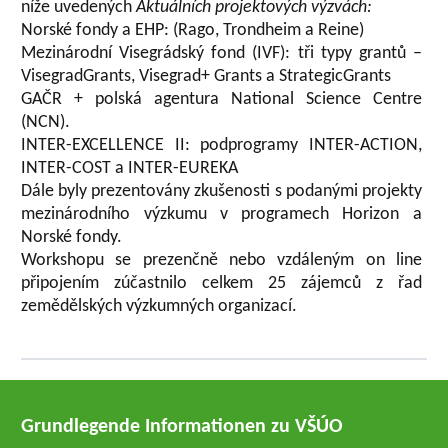
níže uvedených
Aktuálních projektových výzvách:
Norské fondy a EHP: (Rago, Trondheim a Reine)
Mezinárodní Visegrádský fond (IVF): tři typy grantů –
VisegradGrants, Visegrad+ Grants a StrategicGrants
GAČR + polská agentura National Science Centre
(NCN).
INTER-EXCELLENCE II: podprogramy INTER-ACTION,
INTER-COST a INTER-EUREKA
Dále byly prezentovány zkušenosti s podanými projekty
mezinárodního výzkumu v programech Horizon a
Norské fondy.
Workshopu se prezenčně nebo vzdáleným on line
připojením zúčastnilo celkem 25 zájemců z řad
zemědělských výzkumných organizací.
Grundlegende Informationen zu VŠÚO