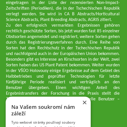
eingetragen in der Liste der rezensierten Non-Impact-
Zeitschriften (Periodiken), die in der Tschechischen Republik
verlegt werden. Sie wird in CA B Abstracts/Horticultural
Science Abstracts, Plant Breeding Abstracts, AGRIS zitiert.
Zu den erfolgreich vermarkten Ergebnissen gehören
rechtlich geschützte Sorten, bis jetzt wurden fast 85 einzelner
Obstsorten angemeldet und registriert, weitere Sorten gehen
durch das Registrierungsverfahren durch. Eine Reihe von
Sorten hat den Rechtschutz in der Tschechischen Republik
und nachfolgend auch in der Europäischen Union bekommen.
Besonders gibt es Interesse an Kirschsorten in der Welt, zwei
Sorten haben das US Plant Patent bekommen. Weiter wurden
in der VŠÚO Holovousy einige Ergebnisse auf dem Gebiet des
Halbbetriebes und geprüfter Technologien für letzte
fünfjährige Periode realisiert und verträglich an den
Benutzer übergeben. Einen wichtigen Anteil des
Ergebnistransfers der Forschung in die Praxis stellt die
Züchtungsmethodik dar, die an professionelle Benutzer –
×
professionelle Obstzüchter übergeben wird.
Na Vašem soukromí nám
Geschäftsführer der Gesellschaft
záleží
Dipl.-Ing. Tomáš Zmeškal
Dipl.-Ing. Jaroslav Vácha
Tyto webové stránky používají soubory