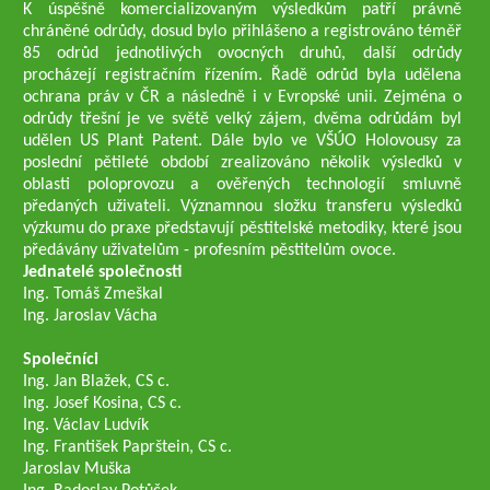
K úspěšně komercializovaným výsledkům patří právně
chráněné odrůdy, dosud bylo přihlášeno a registrováno téměř
85 odrůd jednotlivých ovocných druhů, další odrůdy
procházejí registračním řízením. Řadě odrůd byla udělena
ochrana práv v ČR a následně i v Evropské unii. Zejména o
odrůdy třešní je ve světě velký zájem, dvěma odrůdám byl
udělen US Plant Patent. Dále bylo ve VŠÚO Holovousy za
poslední pětileté období zrealizováno několik výsledků v
oblasti poloprovozu a ověřených technologií smluvně
předaných uživateli. Významnou složku transferu výsledků
výzkumu do praxe představují pěstitelské metodiky, které jsou
předávány uživatelům - profesním pěstitelům ovoce.
Jednatelé společnosti
Ing. Tomáš Zmeškal
Ing. Jaroslav Vácha
Společníci
Ing. Jan Blažek, CS c.
Ing. Josef Kosina, CS c.
Ing. Václav Ludvík
Ing. František Paprštein, CS c.
Jaroslav Muška