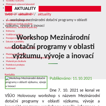
Výsledky výzkumu
Přístrojové vybavení laboratoří
AKTUALITY
Služby v oblasti výzkumu
úvod
aktuálně
aktuality
Vzdělávání a poradenství
workshop mezinárodní dotační programy v oblasti
Konzultace a poradenství
Vzdělávací moduly pro školy
výzkumu, vývoje a inovací
Konference, semináře a polní dny
Knihovna
Vzdělávací videa
Workshop Mezinárodní
Pronájem konferenčního sálu
Exkurze a prohlídky
dotační programy v oblasti
Nabídka produkce a prodej
výzkumu, vývoje a inovací
Představení produktů
Stromky a keře prostokořenné i kontejnerované
Materiál pro školkaře
Podniková prodejna
Sortiment
Kontakty
Publikováno: 11.10.2021
Dne 7. 10. 2021 se konal ve
VŠÚO Holovousy workshop s názvem Mezinárodní
dotační programy v oblasti výzkumu, vývoje a