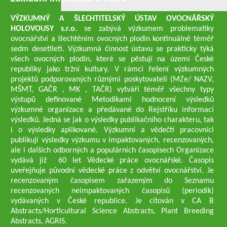
VÝZKUMNÝ A ŠLECHTITELSKÝ ÚSTAV OVOCNÁŘSKÝ
HOLOVOUSY s.r.o.
se zabývá výzkumem problematiky
ovocnářství a šlechtěním ovocných plodin kontinuálně téměř
sedm desetiletí. Výzkumná činnost ústavu se prakticky týká
všech ovocných plodin, které se pěstují na území České
republiky jako tržní kultury. V rámci řešení výzkumných
projektů podporovaných různými poskytovateli (MZe/ NAZV,
MŠMT, GAČR , MK , TAČR) vytváří téměř všechny typy
výstupů definované Metodikami hodnocení výsledků
výzkumné organizace a předávané do Rejstříku informací
výsledků. Jedná se jak o výsledky publikačního charakteru, tak
i o výsledky aplikované. Výzkumní a vědečtí pracovníci
publikují výsledky výzkumu v impaktovaných, recenzovaných,
ale i dalších odborných a populárních časopisech Organizace
vydává již 60 let Vědecké práce ovocnářské. Časopis
uveřejňuje původní vědecké práce z odvětví ovocnářství. Je
recenzovaným časopisem zařazeným do Seznamu
recenzovaných neimpaktovaných časopisů (periodik)
vydávaných v České republice. Je citován v CA B
Abstracts/Horticultural Science Abstracts, Plant Breeding
Abstracts, AGRIS.