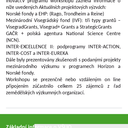
inovací.V programu workshopu zazněla informace o
níže uvedených
Aktuálních projektových výzvách:
Norské fondy a EHP: (Rago, Trondheim a Reine)
Mezinárodní Visegrádský fond (IVF): tři typy grantů –
VisegradGrants, Visegrad+ Grants a StrategicGrants
GAČR + polská agentura National Science Centre
(NCN).
INTER-EXCELLENCE II: podprogramy INTER-ACTION,
INTER-COST a INTER-EUREKA
Dále byly prezentovány zkušenosti s podanými projekty
mezinárodního výzkumu v programech Horizon a
Norské fondy.
Workshopu se prezenčně nebo vzdáleným on line
připojením zúčastnilo celkem 25 zájemců z řad
zemědělských výzkumných organizací.
Základní informace o VŠUO