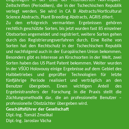
eingetragen in der Liste der rezensierten Non-Impact-
Zeitschriften (Periodiken), die in der Tschechischen Republik
verlegt werden. Sie wird in CA B Abstracts/Horticultural
Science Abstracts, Plant Breeding Abstracts, AGRIS zitiert.
Zu den erfolgreich vermarkten Ergebnissen gehören
rechtlich geschützte Sorten, bis jetzt wurden fast 85 einzelner
Obstsorten angemeldet und registriert, weitere Sorten gehen
durch das Registrierungsverfahren durch. Eine Reihe von
Sorten hat den Rechtschutz in der Tschechischen Republik
und nachfolgend auch in der Europäischen Union bekommen.
Besonders gibt es Interesse an Kirschsorten in der Welt, zwei
Sorten haben das US Plant Patent bekommen. Weiter wurden
in der VŠÚO Holovousy einige Ergebnisse auf dem Gebiet des
Halbbetriebes und geprüfter Technologien für letzte
fünfjährige Periode realisiert und verträglich an den
Benutzer übergeben. Einen wichtigen Anteil des
Ergebnistransfers der Forschung in die Praxis stellt die
Züchtungsmethodik dar, die an professionelle Benutzer –
professionelle Obstzüchter übergeben wird.
Geschäftsführer der Gesellschaft
Dipl.-Ing. Tomáš Zmeškal
Dipl.-Ing. Jaroslav Vácha