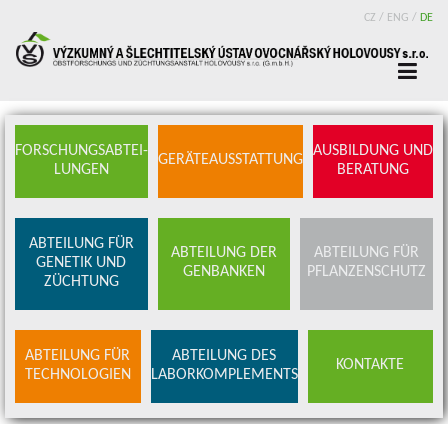
CZ
/
ENG
/
DE
FORSCHUNGSABTEI-
AUSBILDUNG UND
GERÄTEAUSSTATTUNG
LUNGEN
BERATUNG
ABTEILUNG FÜR
ABTEILUNG DER
ABTEILUNG FÜR
GENETIK UND
GENBANKEN
PFLANZENSCHUTZ
ZÜCHTUNG
ABTEILUNG FÜR
ABTEILUNG DES
KONTAKTE
TECHNOLOGIEN
LABORKOMPLEMENTS