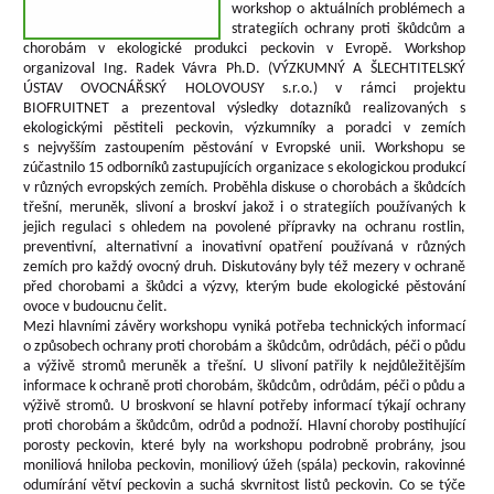
workshop o aktuálních problémech a
strategiích ochrany proti škůdcům a
chorobám v ekologické produkci peckovin v Evropě. Workshop
organizoval Ing. Radek Vávra Ph.D. (VÝZKUMNÝ A ŠLECHTITELSKÝ
ÚSTAV OVOCNÁŘSKÝ HOLOVOUSY s.r.o.) v rámci projektu
BIOFRUITNET a prezentoval výsledky dotazníků realizovaných s
ekologickými pěstiteli peckovin, výzkumníky a poradci v zemích
s nejvyšším zastoupením pěstování v Evropské unii. Workshopu se
zúčastnilo 15 odborníků zastupujících organizace s ekologickou produkcí
v různých evropských zemích. Proběhla diskuse o chorobách a škůdcích
třešní, meruněk, slivoní a broskví jakož i o strategiích používaných k
jejich regulaci s ohledem na povolené přípravky na ochranu rostlin,
preventivní, alternativní a inovativní opatření používaná v různých
zemích pro každý ovocný druh. Diskutovány byly též mezery v ochraně
před chorobami a škůdci a výzvy, kterým bude ekologické pěstování
ovoce v budoucnu čelit.
Mezi hlavními závěry workshopu vyniká potřeba technických informací
o způsobech ochrany proti chorobám a škůdcům, odrůdách, péči o půdu
a výživě stromů meruněk a třešní. U slivoní patřily k nejdůležitějším
informace k ochraně proti chorobám, škůdcům, odrůdám, péči o půdu a
výživě stromů. U broskvoní se hlavní potřeby informací týkají ochrany
proti chorobám a škůdcům, odrůd a podnoží. Hlavní choroby postihující
porosty peckovin, které byly na workshopu podrobně probrány, jsou
moniliová hniloba peckovin, moniliový úžeh (spála) peckovin, rakovinné
odumírání větví peckovin a suchá skvrnitost listů peckovin. Co se týče