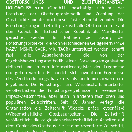
OBSTFORSCHUNGS - UND ZÜCHTUNGSANSTALT
HOLOVOUSY s.r.o.
(G.m.b.H.) beschäftigt sich mit der
Forschung der Obstbauproblematik und Züchtung der
Obstfrüchte ununterbrochen seit fast sieben Jahrzehnten. Die
Forschungstätigkeit betrifft praktisch alle Obstfrüchte, die auf
dem Gebiet der Tschechischen Republik als Marktkultur
gezüchtet werden. Im Rahmen der Lösung der
Forschungsprojekte, die von verschiedenen Geldgebern (MZe
NAZV, MŠMT, GAČR, MK, TAČR) unterstützt werden, schafft
fast alle Ausgabentypen, die von der
Ergebnisbewertungsmethodik einer Forschungsorganisation
definiert und in den Informationsregister der Ergebnisse
übergeben werden. Es handelt sich sowohl um Ergebnisse
des Veröffentlichungscharakters als auch um anwendbare
Ergebnisse. Die Forschungs- und Wissenschaftsmitarbeiter
veröffentlichen die Forschungsergebnisse in rezensierten
Impact-Zeitschriften, aber auch in anderen fachlichen und
populären Zeitschriften. Seit 60 Jahren verlegt die
Organisation die Zeitschrift Vědecké práce ovocnářské
(Wissenschaftliche Obstbauarbeiten). Die Zeitschrift
veröffentlicht die originalen wissenschaftlichen Arbeiten auf
dem Gebiet des Obstbaus. Sie ist eine rezensierte Zeitschrift,