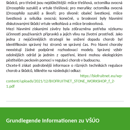
škůdců, pro třešně jsou nejdůležitější: mšice třešňová, octomilka ovocná
(
Drosophila suzukii
) a vrtule třešňová; pro meruňky: octomilka ovocná
(
Drosophila suzukii
) a škvoři; pro slivoně: obaleč švestkový, mšice
švestková a sviluška ovocná; konečně, u broskvoní byly hlavními
diskutovanými škůdci vrtule velkohlavá a mšice broskvoňová.
Mezi hlavními získanými závěry byla zdůrazněna potřeba výzkumu
účinnosti používaných přípravků a jejich vlivu na životní prostředí. Jako
jedna z nejúčinnějších strategií ke snížení dopadu chorob byl
identifikován správný řez stromů ve správný čas. Pro hlavní choroby
neexistují žádné podpůrné rozhodovací modely. Správný výběr
odolnějších odrůd je jedním z opatření, které mohou ekologickým
pěstitelům peckovin pomoci v regulaci chorob v budoucnu.
Chcete-li získat podrobnější informace o různých technikách regulace
chorob a škůdců, klikněte na následující odkaz:
https://biofruitnet.eu/wp-
content/uploads/2021/12/BIOFRUITNET_STONE_WORKSHOP_f_2-
1.pdf
Grundlegende Informationen zu VŠÚO