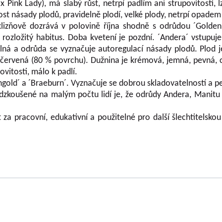
 Pink Lady), má slabý růst, netrpí padlím ani strupovitostí, l
t násady plodů, pravidelně plodí, velké plody, netrpí opadem 
Sklizňově dozrává v polovině října shodně s odrůdou ´Golden
 rozložitý habitus. Doba kvetení je pozdní. ´Andera´ vstupuj
lná a odrůda se vyznačuje autoregulací násady plodů. Plod je
k červená (80 % povrchu). Dužnina je krémová, jemná, pevná, c
vitosti, málo k padlí.
ngold´ a ´Braeburn´. Vyznačuje se dobrou skladovatelností a 
 odzkoušené na malým počtu lidí je, že odrůdy Andera, Manitu
a pracovní, edukativní a použitelné pro další šlechtitelskou 