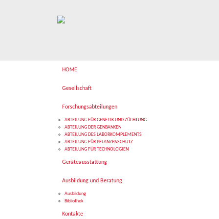
HOME
Gesellschaft
Forschungsabteilungen
ABTEILUNG FÜR GENETIK UND ZÜCHTUNG
ABTEILUNG DER GENBANKEN
ABTEILUNG DES LABORKOMPLEMENTS
ABTEILUNG FÜR PFLANZENSCHUTZ
ABTEILUNG FÜR TECHNOLOGIEN
Geräteausstattung
Ausbildung und Beratung
Ausbildung
Bibliothek
Kontakte