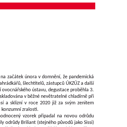
ín na začátek února v domnění, že pandemická
ahrádkářů, šlechtitelů, zástupců ÚKZÚZ a další
í ovocnářského ústavu, degustace proběhla 3.
skladována v běžné nevětratelné chladírně při
 a sklizní v roce 2020 již za svým zenitem
 konzumní zralosti.
 hodnocený vzorek připadal na novou odrůdu
y odrůdy Briliant (stejného původů jako Sissi)