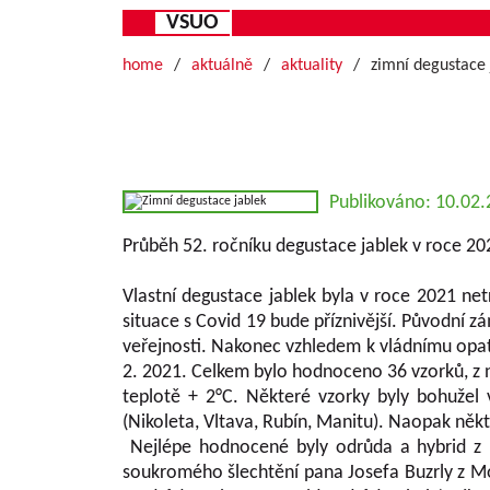
VSUO
home
aktuálně
aktuality
zimní degustace 
Publikováno: 10.02
Průběh 52. ročníku degustace jablek v roce 
Vlastní degustace jablek byla v roce 2021 n
situace s Covid 19 bude příznivější. Původní z
veřejnosti. Nakonec vzhledem k vládnímu opat
2. 2021. Celkem bylo hodnoceno 36 vzorků, z 
teplotě + 2°C. Některé vzorky byly bohužel
(Nikoleta, Vltava, Rubín, Manitu). Naopak někt
Nejlépe hodnocené byly odrůda a hybrid z 
soukromého šlechtění pana Josefa Buzrly z Mora