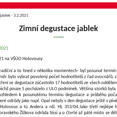
jablek - 3.2.2021
Zimní degustace jablek
.2021
2021 na VŠÚO Holovousy
etradiční a to hned v několika momentech- byl posunut term
áměr bylo vybrat povolený počet hodnotitelů z řad ovocnářů, z
ření se degustace zúčastnilo 17 hodnotitelů ze všech oddělen
nichž pouze 5 pocházelo z ULO podmínek. Většina vzorků byla 
 vzhledem k posunutému termínu degustace a průběhu počasí
eré odrůdy jako např. Opal nebyly v den degustace ještě v plné
Holovous a to Andera a nšl. HL 353/04.Jako třetí nejlépe
vského Žižkova odrůda Sissi a o čtvrté až páté místo se dělil