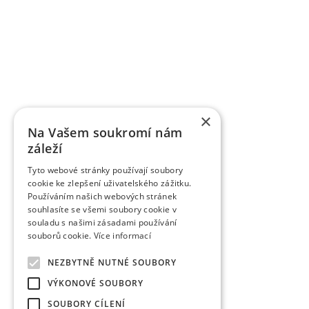
OBSTFORSCHUNGS - UND ZÜCHTUNGSANSTALT H
mit der Forschung der Obstbauproblematik und Zü
fast sieben Jahrzehnten. Die Forschungstätigkeit be
Gebiet der Tschechischen Republik als Marktkul
der Forschungsprojekte, die von verschiedene
TAČR) unterstützt werden, schafft fas
Ergebnisbewertungsmethodik einer Forschu
×
Informationsregister der Ergebnisse übergeben w
Na Vašem soukromí nám
des Veröffentlichungscharakters als auch um a
záleží
Wissenschaftsmitarbeiter veröffentlichen die Fo
Zeitschriften, aber auch in anderen fachlichen 
Tyto webové stránky používají soubory
verlegt die Organisation die Zeitschrift Věd
cookie ke zlepšení uživatelského zážitku.
Obstbauarbeiten). Die Zeitschrift veröffentlicht d
Používáním našich webových stránek
dem Gebiet des Obstbaus. Sie ist eine rezensiert
souhlasíte se všemi soubory cookie v
rezensierten Non-Impact-Zeitschriften (Periodiken
souladu s našimi zásadami používání
werden. Sie wird in CA B Abstracts/Horticultural 
souborů cookie.
Více informací
AGRIS zitiert.
Zu den erfolgreich vermarkten Ergebnissen gehö
NEZBYTNĚ NUTNÉ SOUBORY
wurden fast 85 einzelner Obstsorten angemeldet 
VÝKONOVÉ SOUBORY
das Registrierungsverfahren durch. Eine Reih
Tschechischen Republik und nachfolgend auch in 
SOUBORY CÍLENÍ