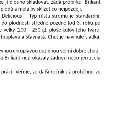
ze jí dlouho skladovat, žádá probírku. Briliant
plodů a měla by sklízet co nejpozději.
 Delicious´. Typ růstu stromu je standardní,
e do plodnosti středně pozdně (od 3. roku po
 velký (200 – 250 g), ploše kulovitého tvaru,
hruplavá a šťavnatá. Chuť je navinule sladká,
pevnou chruplavou dužninou velmi dobré chuti.
 a Briliant neprokázaly žádnou nebo jen zcela
práci. Věřme, že další ročník již proběhne ve