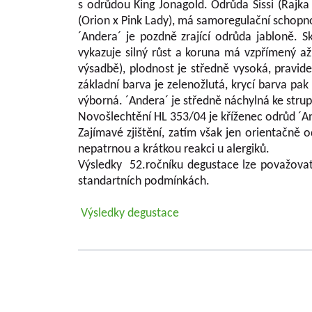
s odrůdou King Jonagold. Odrůda Sissi (Rajka x
(Orion x Pink Lady), má samoregulační schopnos
´Andera´ je pozdně zrající odrůda jabloně. 
vykazuje silný růst a koruna má vzpřímený až
výsadbě), plodnost je středně vysoká, pravide
základní barva je zelenožlutá, krycí barva pa
výborná. ´Andera´ je středně náchylná ke strupo
Novošlechtění HL 353/04 je kříženec odrůd ´A
Zajímavé zjištění, zatím však jen orientačně
nepatrnou a krátkou reakci u alergiků.
Výsledky 52.ročníku degustace lze považovat z
standartních podmínkách.
Výsledky degustace
Grundlegende Informationen zu VŠÚO