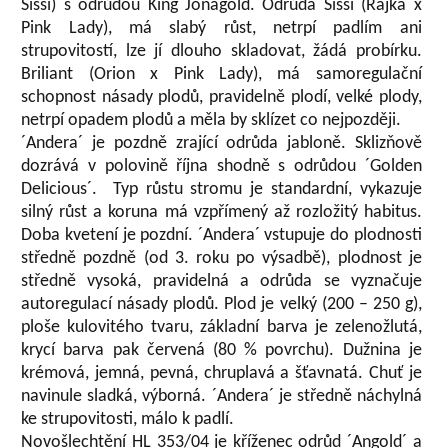
Sissi) s odrůdou King Jonagold. Odrůda Sissi (Rajka x
Pink Lady), má slabý růst, netrpí padlím ani
strupovitostí, lze jí dlouho skladovat, žádá probírku.
Briliant (Orion x Pink Lady), má samoregulační
schopnost násady plodů, pravidelně plodí, velké plody,
netrpí opadem plodů a měla by sklízet co nejpozději.
´Andera´ je pozdně zrající odrůda jabloně. Sklizňově
dozrává v polovině října shodně s odrůdou ´Golden
Delicious´. Typ růstu stromu je standardní, vykazuje
silný růst a koruna má vzpřímený až rozložitý habitus.
Doba kvetení je pozdní. ´Andera´ vstupuje do plodnosti
středně pozdně (od 3. roku po výsadbě), plodnost je
středně vysoká, pravidelná a odrůda se vyznačuje
autoregulací násady plodů. Plod je velký (200 – 250 g),
ploše kulovitého tvaru, základní barva je zelenožlutá,
krycí barva pak červená (80 % povrchu). Dužnina je
krémová, jemná, pevná, chruplavá a šťavnatá. Chuť je
navinule sladká, výborná. ´Andera´ je středně náchylná
ke strupovitosti, málo k padlí.
Novošlechtění HL 353/04 je kříženec odrůd ´Angold´ a