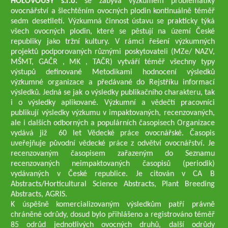
HOLOVOUSY s.r.o.
se zabývá výzkumem problematiky
ovocnářství a šlechtěním ovocných plodin kontinuálně téměř
sedm desetiletí. Výzkumná činnost ústavu se prakticky týká
všech ovocných plodin, které se pěstují na území České
republiky jako tržní kultury. V rámci řešení výzkumných
projektů podporovaných různými poskytovateli (MZe/ NAZV,
MŠMT, GAČR , MK , TAČR) vytváří téměř všechny typy
výstupů definované Metodikami hodnocení výsledků
výzkumné organizace a předávané do Rejstříku informací
výsledků. Jedná se jak o výsledky publikačního charakteru, tak
i o výsledky aplikované. Výzkumní a vědečtí pracovníci
publikují výsledky výzkumu v impaktovaných, recenzovaných,
ale i dalších odborných a populárních časopisech Organizace
vydává již 60 let Vědecké práce ovocnářské. Časopis
uveřejňuje původní vědecké práce z odvětví ovocnářství. Je
recenzovaným časopisem zařazeným do Seznamu
recenzovaných neimpaktovaných časopisů (periodik)
vydávaných v České republice. Je citován v CA B
Abstracts/Horticultural Science Abstracts, Plant Breeding
Abstracts, AGRIS.
K úspěšně komercializovaným výsledkům patří právně
chráněné odrůdy, dosud bylo přihlášeno a registrováno téměř
85 odrůd jednotlivých ovocných druhů, další odrůdy