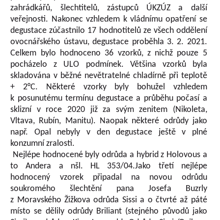
zahrádkářů, šlechtitelů, zástupců ÚKZÚZ a další
veřejnosti. Nakonec vzhledem k vládnímu opatření se
degustace zúčastnilo 17 hodnotitelů ze všech oddělení
ovocnářského ústavu, degustace proběhla 3. 2. 2021.
Celkem bylo hodnoceno 36 vzorků, z nichž pouze 5
pocházelo z ULO podmínek. Většina vzorků byla
skladována v běžné nevětratelné chladírně při teplotě
+ 2°C. Některé vzorky byly bohužel vzhledem
k posunutému termínu degustace a průběhu počasí a
sklizní v roce 2020 již za svým zenitem (Nikoleta,
Vltava, Rubín, Manitu). Naopak některé odrůdy jako
např. Opal nebyly v den degustace ještě v plné
konzumní zralosti.
Nejlépe hodnocené byly odrůda a hybrid z Holovous a
to Andera a nšl. HL 353/04.Jako třetí nejlépe
hodnocený vzorek připadal na novou odrůdu
soukromého šlechtění pana Josefa Buzrly
z Moravského Žižkova odrůda Sissi a o čtvrté až páté
místo se dělily odrůdy Briliant (stejného původů jako