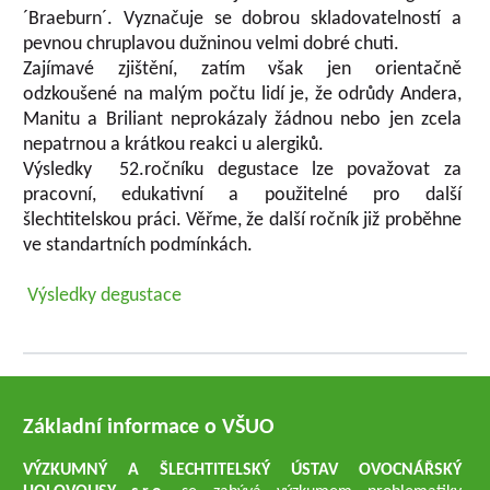
´Braeburn´. Vyznačuje se dobrou skladovatelností a
pevnou chruplavou dužninou velmi dobré chuti.
Zajímavé zjištění, zatím však jen orientačně
odzkoušené na malým počtu lidí je, že odrůdy Andera,
Manitu a Briliant neprokázaly žádnou nebo jen zcela
nepatrnou a krátkou reakci u alergiků.
Výsledky 52.ročníku degustace lze považovat za
pracovní, edukativní a použitelné pro další
šlechtitelskou práci. Věřme, že další ročník již proběhne
ve standartních podmínkách.
Výsledky degustace
Základní informace o VŠUO
VÝZKUMNÝ A ŠLECHTITELSKÝ ÚSTAV OVOCNÁŘSKÝ