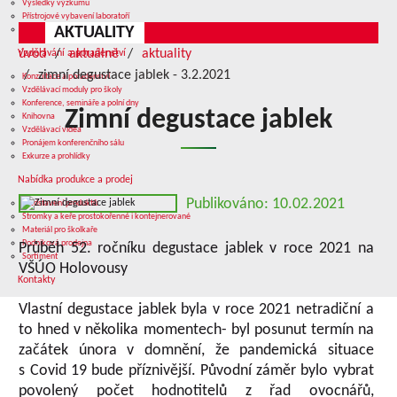
Výsledky výzkumu
Přístrojové vybavení laboratoří
AKTUALITY
Služby v oblasti výzkumu
úvod
aktuálně
aktuality
Vzdělávání a poradenství
zimní degustace jablek - 3.2.2021
Konzultace a poradenství
Vzdělávací moduly pro školy
Konference, semináře a polní dny
Zimní degustace jablek
Knihovna
Vzdělávací videa
Pronájem konferenčního sálu
Exkurze a prohlídky
Nabídka produkce a prodej
Publikováno: 10.02.2021
Představení produktů
Stromky a keře prostokořenné i kontejnerované
Materiál pro školkaře
Podniková prodejna
Průběh 52. ročníku degustace jablek v roce 2021 na
Sortiment
VŠÚO Holovousy
Kontakty
Vlastní degustace jablek byla v roce 2021 netradiční a
to hned v několika momentech- byl posunut termín na
začátek února v domnění, že pandemická situace
s Covid 19 bude příznivější. Původní záměr bylo vybrat
povolený počet hodnotitelů z řad ovocnářů,