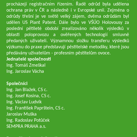
procházejí registračním řízením. Řadě odrůd byla udělena
ochrana práv v ČR a následně i v Evropské unii. Zejména o
odrůdy třešní je ve světě velký zájem, dvěma odrůdám byl
udělen US Plant Patent. Dále bylo ve VŠÚO Holovousy za
poslední pětileté období zrealizováno několik výsledků v
oblasti poloprovozu a ověřených technologií smluvně
předaných uživateli. Významnou složku transferu výsledků
výzkumu do praxe představují pěstitelské metodiky, které jsou
předávány uživatelům - profesním pěstitelům ovoce.
Jednatelé společnosti
Ing. Tomáš Zmeškal
Ing. Jaroslav Vácha
Společníci
Ing. Jan Blažek, CS c.
Ing. Josef Kosina, CS c.
Ing. Václav Ludvík
Ing. František Paprštein, CS c.
Jaroslav Muška
Ing. Radoslav Potůček
SEMPRA PRAHA a.s.