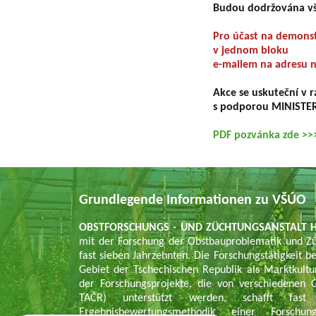
Budou dodržována vše
Pro účast na demonstr
v jednom bloku
e-mailem na adresu
n
Akce se uskuteční v 
s podporou MINISTE
PDF pozvánka zde >>
Grundlegende Informationen zu VŠÚO
OBSTFORSCHUNGS - UND ZÜCHTUNGSANSTALT H
mit der Forschung der Obstbauproblematik und Zü
fast sieben Jahrzehnten. Die Forschungstätigkeit be
Gebiet der Tschechischen Republik als Marktkul
der Forschungsprojekte, die von verschiedene
TAČR) unterstützt werden, schafft fas
Ergebnisbewertungsmethodik einer Forschu