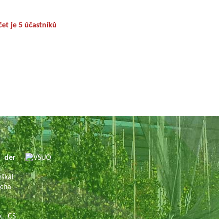
et je 5 účastníků
 der
eškal
ácha
k, CS