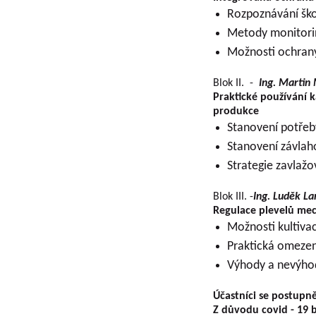
Rozpoznávání ško
Metody monitorin
Možnosti ochrany
Blok II. -
Ing. Martin
Praktické používání 
produkce
Stanovení potřeb
Stanovení závlah
Strategie zavlažo
Blok III. -
Ing. Luděk L
Regulace plevelů mec
Možnosti kultiva
Praktická omezen
Výhody a nevýho
Účastníci se postupn
Z důvodu covid - 19 