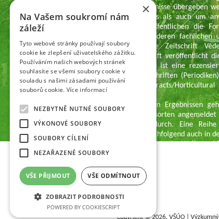
×
Informationsregister der Ergebnisse übergeben w
Na Vašem soukromí nám
des Veröffentlichungscharakters als auch um a
záleží
Wissenschaftsmitarbeiter veröffentlichen die Fo
Zeitschriften, aber auch in anderen fachlichen 
Tyto webové stránky používají soubory
verlegt die Organisation die Zeitschrift Věd
cookie ke zlepšení uživatelského zážitku.
Obstbauarbeiten). Die Zeitschrift veröffentlicht d
Používáním našich webových stránek
dem Gebiet des Obstbaus. Sie ist eine rezensiert
souhlasíte se všemi soubory cookie v
rezensierten Non-Impact-Zeitschriften (Periodiken
souladu s našimi zásadami používání
werden. Sie wird in CA B Abstracts/Horticultural 
souborů cookie.
Více informací
AGRIS zitiert.
Zu den erfolgreich vermarkten Ergebnissen gehö
NEZBYTNĚ NUTNÉ SOUBORY
wurden fast 85 einzelner Obstsorten angemeldet 
VÝKONOVÉ SOUBORY
das Registrierungsverfahren durch. Eine Reih
Tschechischen Republik und nachfolgend auch in 
SOUBORY CÍLENÍ
gibt es Interesse an Kirschsorten in der Welt, zwe
NEZAŘAZENÉ SOUBORY
Weiter wurden in der VŠÚO Holovousy einige Erge
geprüfter Technologien für letzte fünfjährige Perio
übergeben. Einen wichtigen Anteil des Ergebnistran
VŠE PŘIJMOUT
VŠE ODMÍTNOUT
Züchtungsmethodik dar, die an professionelle Benu
wird.
ZOBRAZIT PODROBNOSTI
POWERED BY COOKIESCRIPT
Copyright © 2026,
VŠÚO | Výzkumný a