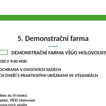
5. Demonstrační farma
DEMONSTRAČNÍ FARMA VŠÚO HOLOVOUSY
2020 V 9:00 HOD.
OCHRANA V OVOCNÝCH SADECH
H DVEŘÍ S PRAKTICKÝMI UKÁZKAMI VE VÝSADBÁCH
en do tří bloků:
kalský, VŠÚO Holovousy
 ovocných plodin