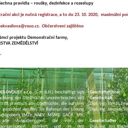
chna pravidla – roušky, dezinfekce a rozestupy
ační akci je nutná registrace, a to do 23. 10. 2020, maximální poč
ekvasilova@vsuo.cz
. Občerstvení zajištěno
rámci projektu Demonstrační farmy,
RSTVA ZEMĚDĚLSTVÍ
>
OLOVOUSY s.r.o.
(G.m.b.H.) beschäftigt sich
Geschäftsführer
chtung der Obstfrüchte ununterbrochen seit
Gesellschaft
trifft praktisch alle Obstfrüchte, die auf dem
Dipl.-Ing. Tomáš Zm
tur gezüchtet werden. Im Rahmen der Lösung
Dipl.-Ing. Jaroslav V
n Geldgebern (MZe NAZV, MŠMT, GAČR, MK,
t alle Ausgabentypen, die von der
Gesellschafter
ngsorganisation definiert und in den
Dipl.-Ing. Jan Blaže