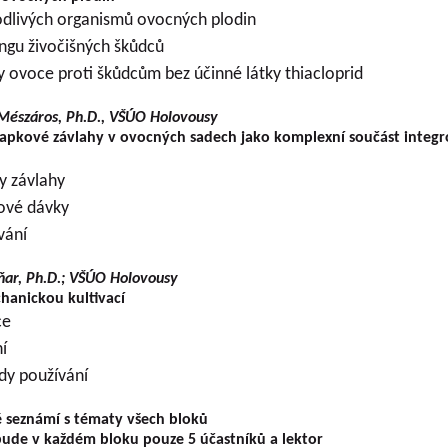
dlivých organismů ovocných plodin
gu živočišných škůdců
 ovoce proti škůdcům bez účinné látky thiacloprid
 Mészáros, Ph.D., VŠÚO Holovousy
kapkové závlahy v ovocných sadech jako komplexní součást integ
y závlahy
ové dávky
vání
aňar, Ph.D.; VŠÚO Holovousy
hanickou kultivací
ce
í
dy používání
ě seznámí s tématy všech bloků
bude v každém bloku pouze 5 účastníků a lektor