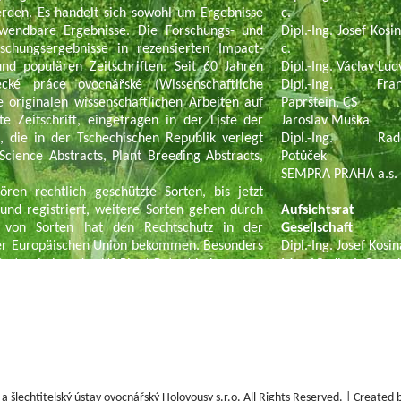
erden. Es handelt sich sowohl um Ergebnisse
c.
nwendbare Ergebnisse. Die Forschungs- und
Dipl.-Ing. Josef Kosi
rschungsergebnisse in rezensierten Impact-
c.
und populären Zeitschriften. Seit 60 Jahren
Dipl.-Ing. Václav Lud
ecké práce ovocnářské (Wissenschaftliche
Dipl.-Ing. Frant
ie originalen wissenschaftlichen Arbeiten auf
Paprštein, CS
e Zeitschrift, eingetragen in der Liste der
Jaroslav Muška
), die in der Tschechischen Republik verlegt
Dipl.-Ing. Rado
Science Abstracts, Plant Breeding Abstracts,
Potůček
SEMPRA PRAHA a.s. 
ren rechtlich geschützte Sorten, bis jetzt
und registriert, weitere Sorten gehen durch
Aufsichtsrat
e von Sorten hat den Rechtschutz in der
Gesellschaft
der Europäischen Union bekommen. Besonders
Dipl.-Ing. Josef Kosi
i Sorten haben das US Plant Patent bekommen.
Mgr. Vladimír Same
bnisse auf dem Gebiet des Halbbetriebes und
Mgr. Hana Vránová
de realisiert und verträglich an den Benutzer
sfers der Forschung in die Praxis stellt die
tzer – professionelle Obstzüchter übergeben
 šlechtitelský ústav ovocnářský Holovousy s.r.o.
All Rights Reserved. | Created 