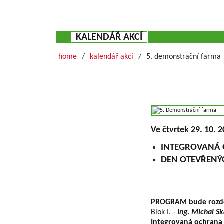
KALENDÁŘ AKCÍ
home
kalendář akcí
5. demonstrační farma
Ve čtvrtek 29. 10. 
INTEGROVANÁ 
DEN OTEVŘENÝC
PROGRAM bude rozděl
Blok I. -
Ing. Michal S
Integrovaná ochrana