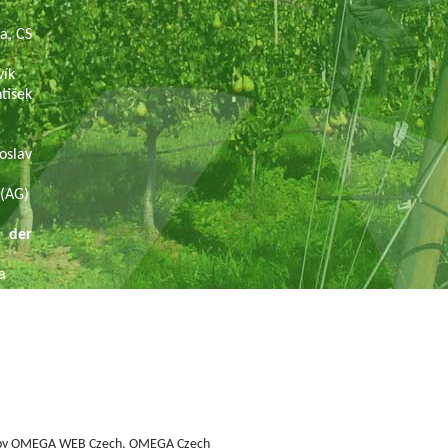
na, CS
vík
išek
slav
(AG)
 der
na
k
by
OMEGA WEB Czech, OMEGA Czech