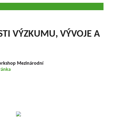
TI VÝZKUMU, VÝVOJE A
orkshop Mezinárodní
vánka
 der
eškal
ácha