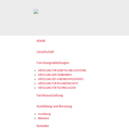
HOME
Gesellschaft
Forschungsabteilungen
ABTEILUNG FÜR GENETIK UND ZÜCHTUNG
ABTEILUNG DER GENBANKEN
ABTEILUNG DES LABORKOMPLEMENTS
ABTEILUNG FÜR PFLANZENSCHUTZ
ABTEILUNG FÜR TECHNOLOGIEN
Geräteausstattung
Ausbildung und Beratung
Ausbildung
Bibliothek
Kontakte