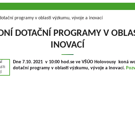
otační programy v oblasti výzkumu, vývoje a inovací
Í DOTAČNÍ PROGRAMY V OBLAS
INOVACÍ
Dne 7.10. 2021 v 10:00 hod.se ve VŠÚO Holovousy koná w
dotační programy v oblasti výzkumu, vývoje a inovací.
Poz
OLOVOUSY s.r.o.
(G.m.b.H.) beschäftigt sich
Geschäftsführer
chtung der Obstfrüchte ununterbrochen seit
Gesellschaft
trifft praktisch alle Obstfrüchte, die auf dem
Dipl.-Ing. Tomáš Zm
tur gezüchtet werden. Im Rahmen der Lösung
Dipl.-Ing. Jaroslav V