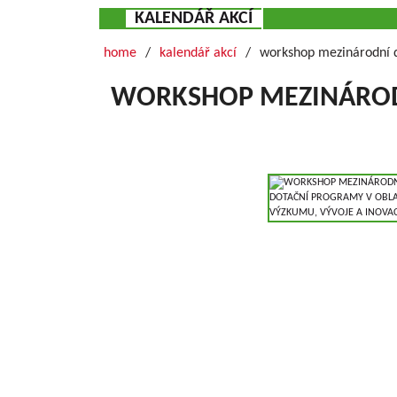
KALENDÁŘ AKCÍ
home
kalendář akcí
workshop mezinárodní d
WORKSHOP MEZINÁRODN
Grundlegende Informationen zu VŠÚO
OBSTFORSCHUNGS - UND ZÜCHTUNGSANSTALT H
mit der Forschung der Obstbauproblematik und Zü
fast sieben Jahrzehnten. Die Forschungstätigkeit be
Gebiet der Tschechischen Republik als Marktkul