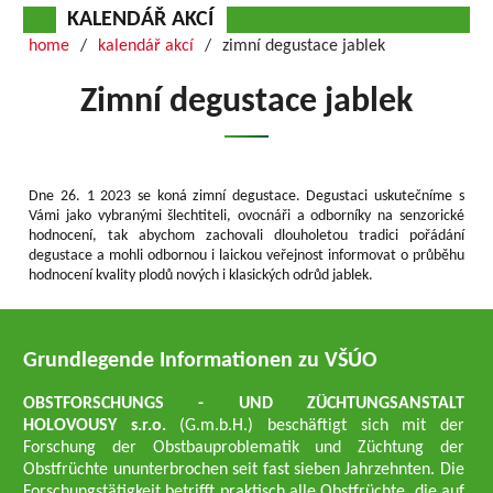
KALENDÁŘ AKCÍ
home
kalendář akcí
zimní degustace jablek
Zimní degustace jablek
Dne 26. 1 2023 se koná zimní degustace. Degustaci uskutečníme s
Vámi jako vybranými šlechtiteli, ovocnáři a odborníky na senzorické
hodnocení, tak abychom zachovali dlouholetou tradici pořádání
degustace a mohli odbornou i laickou veřejnost informovat o průběhu
hodnocení kvality plodů nových i klasických odrůd jablek.
Grundlegende Informationen zu VŠÚO
OBSTFORSCHUNGS - UND ZÜCHTUNGSANSTALT
HOLOVOUSY s.r.o.
(G.m.b.H.) beschäftigt sich mit der
Forschung der Obstbauproblematik und Züchtung der
Obstfrüchte ununterbrochen seit fast sieben Jahrzehnten. Die
Forschungstätigkeit betrifft praktisch alle Obstfrüchte, die auf