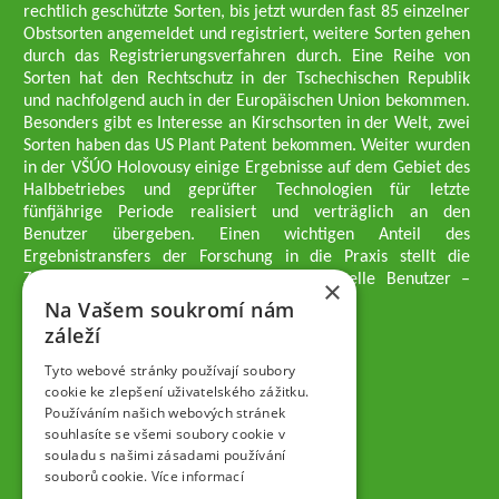
rechtlich geschützte Sorten, bis jetzt wurden fast 85 einzelner
Obstsorten angemeldet und registriert, weitere Sorten gehen
durch das Registrierungsverfahren durch. Eine Reihe von
Sorten hat den Rechtschutz in der Tschechischen Republik
und nachfolgend auch in der Europäischen Union bekommen.
Besonders gibt es Interesse an Kirschsorten in der Welt, zwei
Sorten haben das US Plant Patent bekommen. Weiter wurden
in der VŠÚO Holovousy einige Ergebnisse auf dem Gebiet des
Halbbetriebes und geprüfter Technologien für letzte
fünfjährige Periode realisiert und verträglich an den
Benutzer übergeben. Einen wichtigen Anteil des
Ergebnistransfers der Forschung in die Praxis stellt die
Züchtungsmethodik dar, die an professionelle Benutzer –
×
professionelle Obstzüchter übergeben wird.
Na Vašem soukromí nám
Geschäftsführer der Gesellschaft
záleží
Dipl.-Ing. Tomáš Zmeškal
Dipl.-Ing. Jaroslav Vácha
Tyto webové stránky používají soubory
cookie ke zlepšení uživatelského zážitku.
Používáním našich webových stránek
Gesellschafter
souhlasíte se všemi soubory cookie v
Dipl.-Ing. Jan Blažek, CS c.
souladu s našimi zásadami používání
Dipl.-Ing. Josef Kosina, CS c.
souborů cookie.
Více informací
Dipl.-Ing. Václav Ludvík