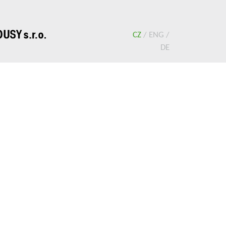
CZ
/
ENG
/
DE