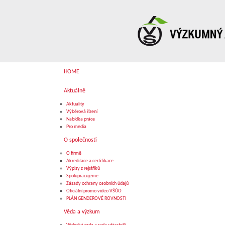
HOME
Aktuálně
Aktuality
Výběrová řízení
Nabídka práce
Pro media
O společnosti
O firmě
Akreditace a certifikace
Výpisy z rejstříků
Spolupracujeme
Zásady ochrany osobních údajů
Oficiální promo video VŠÚO
PLÁN GENDEROVÉ ROVNOSTI
Věda a výzkum