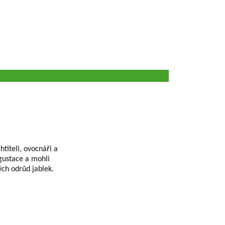
titeli, ovocnáři a
gustace a mohli
ých odrůd jablek.