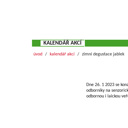
KALENDÁŘ AKCÍ
úvod
kalendář akcí
zimní degustace jablek
Dne 26. 1 2023 se koná
odborníky na senzoric
odbornou i laickou veř
Základní informace o VŠUO