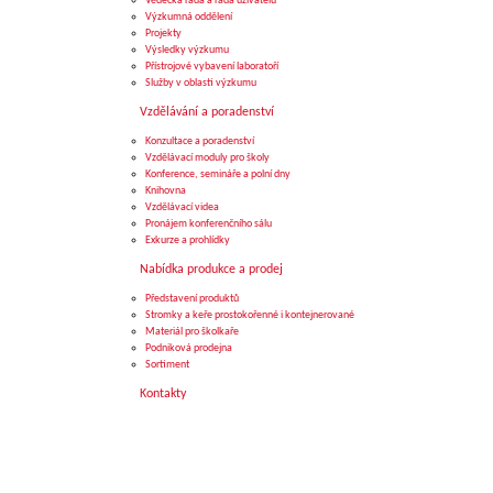
Vědecká rada a rada uživatelů
Výzkumná oddělení
Projekty
Výsledky výzkumu
Přístrojové vybavení laboratoří
Služby v oblasti výzkumu
Vzdělávání a poradenství
Konzultace a poradenství
Vzdělávací moduly pro školy
Konference, semináře a polní dny
Knihovna
Vzdělávací videa
Pronájem konferenčního sálu
Exkurze a prohlídky
Nabídka produkce a prodej
Představení produktů
Stromky a keře prostokořenné i kontejnerované
Materiál pro školkaře
Podniková prodejna
Sortiment
Kontakty