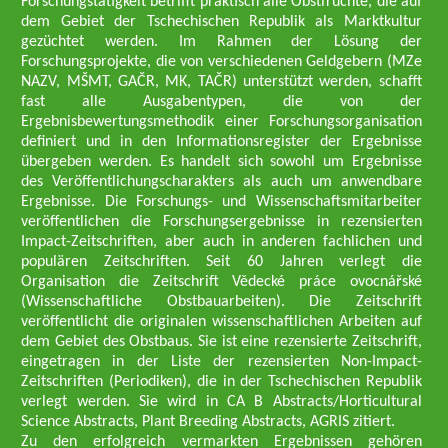
Forschungstätigkeit betrifft praktisch alle Obstfrüchte, die auf
dem Gebiet der Tschechischen Republik als Marktkultur
gezüchtet werden. Im Rahmen der Lösung der
Forschungsprojekte, die von verschiedenen Geldgebern (MZe
NAZV, MŠMT, GAČR, MK, TAČR) unterstützt werden, schafft
fast alle Ausgabentypen, die von der
Ergebnisbewertungsmethodik einer Forschungsorganisation
definiert und in den Informationsregister der Ergebnisse
übergeben werden. Es handelt sich sowohl um Ergebnisse
des Veröffentlichungscharakters als auch um anwendbare
Ergebnisse. Die Forschungs- und Wissenschaftsmitarbeiter
veröffentlichen die Forschungsergebnisse in rezensierten
Impact-Zeitschriften, aber auch in anderen fachlichen und
populären Zeitschriften. Seit 60 Jahren verlegt die
Organisation die Zeitschrift Vědecké práce ovocnářské
(Wissenschaftliche Obstbauarbeiten). Die Zeitschrift
veröffentlicht die originalen wissenschaftlichen Arbeiten auf
dem Gebiet des Obstbaus. Sie ist eine rezensierte Zeitschrift,
eingetragen in der Liste der rezensierten Non-Impact-
Zeitschriften (Periodiken), die in der Tschechischen Republik
verlegt werden. Sie wird in CA B Abstracts/Horticultural
Science Abstracts, Plant Breeding Abstracts, AGRIS zitiert.
Zu den erfolgreich vermarkten Ergebnissen gehören