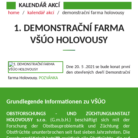
KALENDÁŘ AKCÍ
home
kalendář akcí
demonstrační farma holovousy
1. DEMONSTRAČNÍ FARMA
VŠÚO HOLOVOUSY
Dne 20. 5 .2021 se bude konat první
den otevřených dveří Demonstrační
farma Holovousy.
POZVÁNKA
Grundlegende Informationen zu VŠÚO
OBSTFORSCHUNGS - UND ZÜCHTUNGSANSTALT
HOLOVOUSY s.r.o.
(G.m.b.H.) beschäftigt sich mit der
Forschung der Obstbauproblematik und Züchtung der
Obstfrüchte ununterbrochen seit fast sieben Jahrzehnten. Die