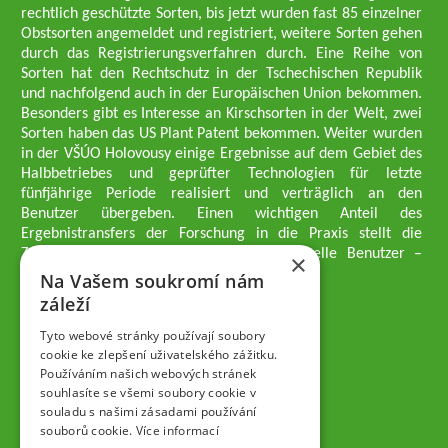
rechtlich geschützte Sorten, bis jetzt wurden fast 85 einzelner
Obstsorten angemeldet und registriert, weitere Sorten gehen
durch das Registrierungsverfahren durch. Eine Reihe von
Sorten hat den Rechtschutz in der Tschechischen Republik
und nachfolgend auch in der Europäischen Union bekommen.
Besonders gibt es Interesse an Kirschsorten in der Welt, zwei
Sorten haben das US Plant Patent bekommen. Weiter wurden
in der VŠÚO Holovousy einige Ergebnisse auf dem Gebiet des
Halbbetriebes und geprüfter Technologien für letzte
fünfjährige Periode realisiert und verträglich an den
Benutzer übergeben. Einen wichtigen Anteil des
Ergebnistransfers der Forschung in die Praxis stellt die
Züchtungsmethodik dar, die an professionelle Benutzer –
×
professionelle Obstzüchter übergeben wird.
Na Vašem soukromí nám
Geschäftsführer der Gesellschaft
záleží
Dipl.-Ing. Tomáš Zmeškal
Dipl.-Ing. Jaroslav Vácha
Tyto webové stránky používají soubory
cookie ke zlepšení uživatelského zážitku.
Používáním našich webových stránek
Gesellschafter
souhlasíte se všemi soubory cookie v
Dipl.-Ing. Jan Blažek, CS c.
souladu s našimi zásadami používání
Dipl.-Ing. Josef Kosina, CS c.
souborů cookie.
Více informací
Dipl.-Ing. Václav Ludvík