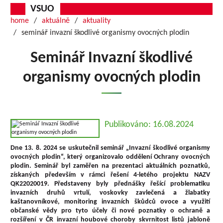
VSUO
home
aktuálně
aktuality
seminář invazní škodlivé organismy ovocných plodin
Seminář Invazní škodlivé
organismy ovocných plodin
Publikováno: 16.08.2024
Dne 13. 8. 2024 se uskutečnil seminář „Invazní škodlivé organismy
ovocných plodin“, který organizovalo oddělení Ochrany ovocných
plodin. Seminář byl zaměřen na prezentaci aktuálních poznatků,
získaných především v rámci řešení 4-letého projektu NAZV
QK22020019. Představeny byly přednášky řešící problematiku
invazních druhů vrtulí, voskovky zavlečená a žlabatky
kaštanovníkové, monitoring invazních škůdců ovoce a využití
občanské vědy pro tyto účely či nové poznatky o ochraně a
rozšíření v ČR invazní houbové choroby skvrnitost listů jabloně