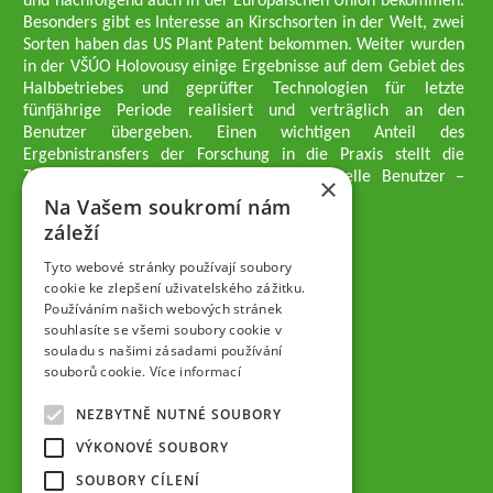
und nachfolgend auch in der Europäischen Union bekommen.
Besonders gibt es Interesse an Kirschsorten in der Welt, zwei
Sorten haben das US Plant Patent bekommen. Weiter wurden
in der VŠÚO Holovousy einige Ergebnisse auf dem Gebiet des
Halbbetriebes und geprüfter Technologien für letzte
fünfjährige Periode realisiert und verträglich an den
Benutzer übergeben. Einen wichtigen Anteil des
Ergebnistransfers der Forschung in die Praxis stellt die
Züchtungsmethodik dar, die an professionelle Benutzer –
×
professionelle Obstzüchter übergeben wird.
Na Vašem soukromí nám
Geschäftsführer der Gesellschaft
záleží
Dipl.-Ing. Tomáš Zmeškal
Dipl.-Ing. Jaroslav Vácha
Tyto webové stránky používají soubory
cookie ke zlepšení uživatelského zážitku.
Používáním našich webových stránek
Gesellschafter
souhlasíte se všemi soubory cookie v
Dipl.-Ing. Jan Blažek, CS c.
souladu s našimi zásadami používání
Dipl.-Ing. Josef Kosina, CS c.
souborů cookie.
Více informací
Dipl.-Ing. Václav Ludvík
Dipl.-Ing. František Paprštein, CS
NEZBYTNĚ NUTNÉ SOUBORY
Jaroslav Muška
Dipl.-Ing. Radoslav Potůček
VÝKONOVÉ SOUBORY
SEMPRA PRAHA a.s. (AG)
SOUBORY CÍLENÍ