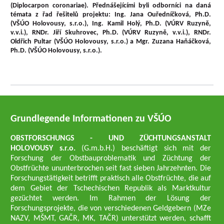
(Diplocarpon coronariae). Přednášejícími byli odborníci na daná
témata z řad řešitelů projektu: Ing. Jana Ouředníčková, Ph.D.
(VŠÚO Holovousy, s.r.o.), Ing. Kamil Holý, Ph.D. (VÚRV Ruzyně,
v.v.i.), RNDr. Jiří Skuhrovec, Ph.D. (VÚRV Ruzyně, v.v.i.), RNDr.
Oldřich Pultar (VŠÚO Holovousy, s.r.o.) a Mgr. Zuzana Haňáčková,
Ph.D. (VŠÚO Holovousy, s.r.o.).
Grundlegende Informationen zu VŠÚO
OBSTFORSCHUNGS - UND ZÜCHTUNGSANSTALT
HOLOVOUSY s.r.o.
(G.m.b.H.) beschäftigt sich mit der
Forschung der Obstbauproblematik und Züchtung der
Obstfrüchte ununterbrochen seit fast sieben Jahrzehnten. Die
Forschungstätigkeit betrifft praktisch alle Obstfrüchte, die auf
dem Gebiet der Tschechischen Republik als Marktkultur
gezüchtet werden. Im Rahmen der Lösung der
Forschungsprojekte, die von verschiedenen Geldgebern (MZe
NAZV, MŠMT, GAČR, MK, TAČR) unterstützt werden, schafft