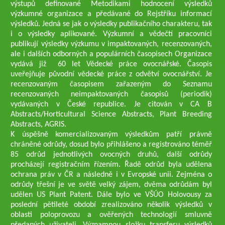
výstupů definované Metodikami hodnocení výsledků
výzkumné organizace a předávané do Rejstříku informací
výsledků. Jedná se jak o výsledky publikačního charakteru, tak
i o výsledky aplikované. Výzkumní a vědečtí pracovníci
publikují výsledky výzkumu v impaktovaných, recenzovaných,
ale i dalších odborných a populárních časopisech Organizace
vydává již 60 let Vědecké práce ovocnářské. Časopis
uveřejňuje původní vědecké práce z odvětví ovocnářství. Je
recenzovaným časopisem zařazeným do Seznamu
recenzovaných neimpaktovaných časopisů (periodik)
vydávaných v České republice. Je citován v CA B
Abstracts/Horticultural Science Abstracts, Plant Breeding
Abstracts, AGRIS.
K úspěšně komercializovaným výsledkům patří právně
chráněné odrůdy, dosud bylo přihlášeno a registrováno téměř
85 odrůd jednotlivých ovocných druhů, další odrůdy
procházejí registračním řízením. Řadě odrůd byla udělena
ochrana práv v ČR a následně i v Evropské unii. Zejména o
odrůdy třešní je ve světě velký zájem, dvěma odrůdám byl
udělen US Plant Patent. Dále bylo ve VŠÚO Holovousy za
poslední pětileté období zrealizováno několik výsledků v
oblasti poloprovozu a ověřených technologií smluvně