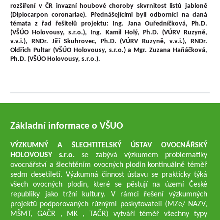
rozšíření v ČR invazní houbové choroby skvrnitost listů jabloně
(Diplocarpon coronariae). Přednášejícími byli odborníci na daná
témata z řad řešitelů projektu: Ing. Jana Ouředníčková, Ph.D.
(VŠÚO Holovousy, s.r.o.), Ing. Kamil Holý, Ph.D. (VÚRV Ruzyně,
v.v.i.), RNDr. Jiří Skuhrovec, Ph.D. (VÚRV Ruzyně, v.v.i.), RNDr.
Oldřich Pultar (VŠÚO Holovousy, s.r.o.) a Mgr. Zuzana Haňáčková,
Ph.D. (VŠÚO Holovousy, s.r.o.).
Základní informace o VŠUO
VÝZKUMNÝ A ŠLECHTITELSKÝ ÚSTAV OVOCNÁŘSKÝ
HOLOVOUSY s.r.o.
se zabývá výzkumem problematiky
ovocnářství a šlechtěním ovocných plodin kontinuálně téměř
sedm desetiletí. Výzkumná činnost ústavu se prakticky týká
všech ovocných plodin, které se pěstují na území České
republiky jako tržní kultury. V rámci řešení výzkumných
projektů podporovaných různými poskytovateli (MZe/ NAZV,
MŠMT, GAČR , MK , TAČR) vytváří téměř všechny typy