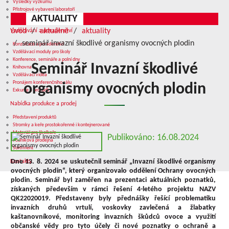
Výsledky výzkumu
Přístrojové vybavení laboratoří
AKTUALITY
Služby v oblasti výzkumu
úvod
aktuálně
aktuality
Vzdělávání a poradenství
seminář invazní škodlivé organismy ovocných plodin
Konzultace a poradenství
Vzdělávací moduly pro školy
Konference, semináře a polní dny
Seminář Invazní škodlivé
Knihovna
Vzdělávací videa
Pronájem konferenčního sálu
organismy ovocných plodin
Exkurze a prohlídky
Nabídka produkce a prodej
Představení produktů
Stromky a keře prostokořenné i kontejnerované
Materiál pro školkaře
Publikováno: 16.08.2024
Podniková prodejna
Sortiment
Dne 13. 8. 2024 se uskutečnil seminář „Invazní škodlivé organismy
Kontakty
ovocných plodin“, který organizovalo oddělení Ochrany ovocných
plodin. Seminář byl zaměřen na prezentaci aktuálních poznatků,
získaných především v rámci řešení 4-letého projektu NAZV
QK22020019. Představeny byly přednášky řešící problematiku
invazních druhů vrtulí, voskovky zavlečená a žlabatky
kaštanovníkové, monitoring invazních škůdců ovoce a využití
občanské vědy pro tyto účely či nové poznatky o ochraně a