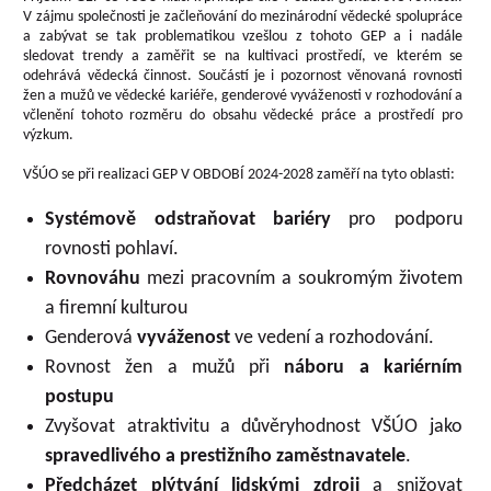
V zájmu společnosti je začleňování do mezinárodní vědecké spolupráce
a zabývat se tak problematikou vzešlou z tohoto GEP a i nadále
sledovat trendy a zaměřit se na kultivaci prostředí, ve kterém se
odehrává vědecká činnost. Součástí je i pozornost věnovaná rovnosti
žen a mužů ve vědecké kariéře, genderové vyváženosti v rozhodování a
včlenění tohoto rozměru do obsahu vědecké práce a prostředí pro
výzkum.
VŠÚO se při realizaci GEP V OBDOBÍ 2024-2028 zaměří na tyto oblasti:
Systémově odstraňovat bariéry
pro podporu
rovnosti pohlaví.
Rovnováhu
mezi pracovním a soukromým životem
a firemní kulturou
Genderová
vyváženost
ve vedení a rozhodování.
Rovnost žen a mužů při
náboru a kariérním
postupu
Zvyšovat atraktivitu a důvěryhodnost VŠÚO jako
spravedlivého a prestižního zaměstnavatele
.
Předcházet plýtvání lidskými zdroji
a snižovat