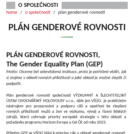
O SPOLEČNOSTI
home
o společnosti
plán genderové rovnosti
PLÁN GENDEROVÉ ROVNOSTI
PLÁN GENDEROVÉ ROVNOSTI,
The Gender Equality Plan (GEP)
Motto: Chceme být sebevědomá instituce, proto je potřebné vědět, jak
si stojíme v oblasti rovných příležitostí a jaké oblasti je možné zlepšit či
podpořit.
Plán genderové rovnosti společnosti VÝZKUMNÝ A ŠLECHTITELSKÝ
ÚSTAV OVOCNÁŘSKÝ HOLOVOUSY s.r.o., dále jen VŠÚO, je praktickým
nástrojem pro prosazování a podporu cílů a opatření ke zlepšení
rovných příležitostí mužů a žen ve výzkumu, vývoji a řízení lidských
zdrojů, který zahrnuje priority evropské strategie v této oblasti a
požadavky programu Horizon Evropa a GA ČR od roku 2023.
Přijetím GEP se VŠOÚ hlásí k principu cíle v oblasti genderové rovnosti.