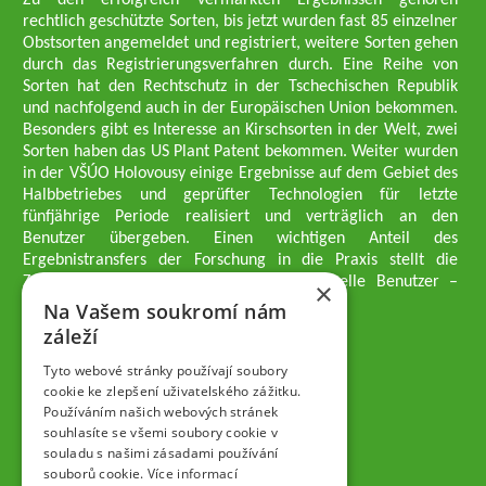
Zu den erfolgreich vermarkten Ergebnissen gehören
rechtlich geschützte Sorten, bis jetzt wurden fast 85 einzelner
Obstsorten angemeldet und registriert, weitere Sorten gehen
durch das Registrierungsverfahren durch. Eine Reihe von
Sorten hat den Rechtschutz in der Tschechischen Republik
und nachfolgend auch in der Europäischen Union bekommen.
Besonders gibt es Interesse an Kirschsorten in der Welt, zwei
Sorten haben das US Plant Patent bekommen. Weiter wurden
in der VŠÚO Holovousy einige Ergebnisse auf dem Gebiet des
Halbbetriebes und geprüfter Technologien für letzte
fünfjährige Periode realisiert und verträglich an den
Benutzer übergeben. Einen wichtigen Anteil des
Ergebnistransfers der Forschung in die Praxis stellt die
Züchtungsmethodik dar, die an professionelle Benutzer –
×
professionelle Obstzüchter übergeben wird.
Na Vašem soukromí nám
Geschäftsführer der Gesellschaft
záleží
Dipl.-Ing. Tomáš Zmeškal
Dipl.-Ing. Jaroslav Vácha
Tyto webové stránky používají soubory
cookie ke zlepšení uživatelského zážitku.
Používáním našich webových stránek
Gesellschafter
souhlasíte se všemi soubory cookie v
Dipl.-Ing. Jan Blažek, CS c.
souladu s našimi zásadami používání
Dipl.-Ing. Josef Kosina, CS c.
souborů cookie.
Více informací
Dipl.-Ing. Václav Ludvík