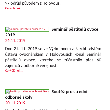
97 odrůd původem z Holovous.
Celý článek...
Seminář pěstitelů ovoce
2019
26.11.2019
Dne 21. 11. 2019 se ve Výzkumném a šlechtitelském
ústavu ovocnářském v Holovousích konal Seminář
pěstitelů ovoce, kterého se zúčastnilo přes 60
zájemců z odborné veřejnost.
Celý článek...
Soutěž pro střední
odborné školy
20.11.2019