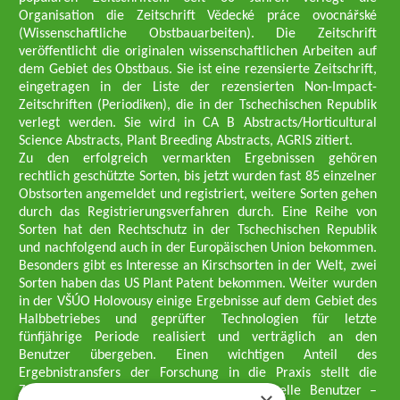
Organisation die Zeitschrift Vědecké práce ovocnářské
(Wissenschaftliche Obstbauarbeiten). Die Zeitschrift
veröffentlicht die originalen wissenschaftlichen Arbeiten auf
dem Gebiet des Obstbaus. Sie ist eine rezensierte Zeitschrift,
eingetragen in der Liste der rezensierten Non-Impact-
Zeitschriften (Periodiken), die in der Tschechischen Republik
verlegt werden. Sie wird in CA B Abstracts/Horticultural
Science Abstracts, Plant Breeding Abstracts, AGRIS zitiert.
Zu den erfolgreich vermarkten Ergebnissen gehören
rechtlich geschützte Sorten, bis jetzt wurden fast 85 einzelner
Obstsorten angemeldet und registriert, weitere Sorten gehen
durch das Registrierungsverfahren durch. Eine Reihe von
Sorten hat den Rechtschutz in der Tschechischen Republik
und nachfolgend auch in der Europäischen Union bekommen.
Besonders gibt es Interesse an Kirschsorten in der Welt, zwei
Sorten haben das US Plant Patent bekommen. Weiter wurden
in der VŠÚO Holovousy einige Ergebnisse auf dem Gebiet des
Halbbetriebes und geprüfter Technologien für letzte
fünfjährige Periode realisiert und verträglich an den
Benutzer übergeben. Einen wichtigen Anteil des
Ergebnistransfers der Forschung in die Praxis stellt die
Züchtungsmethodik dar, die an professionelle Benutzer –