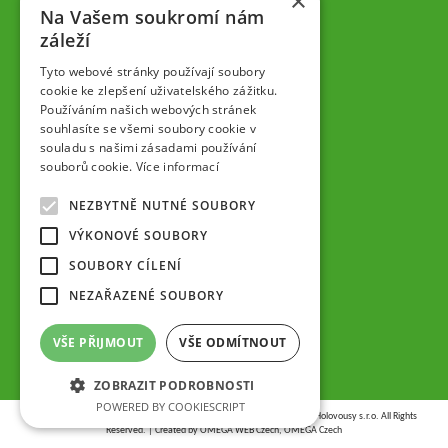
×
professionelle Obstzüchter übergeben wird.
Na Vašem soukromí nám
Geschäftsführer der Gesellschaft
záleží
Dipl.-Ing. Tomáš Zmeškal
Dipl.-Ing. Jaroslav Vácha
Tyto webové stránky používají soubory
cookie ke zlepšení uživatelského zážitku.
Používáním našich webových stránek
Gesellschafter
souhlasíte se všemi soubory cookie v
Dipl.-Ing. Jan Blažek, CS c.
souladu s našimi zásadami používání
Dipl.-Ing. Josef Kosina, CS c.
souborů cookie.
Více informací
Dipl.-Ing. Václav Ludvík
Dipl.-Ing. František Paprštein, CS
NEZBYTNĚ NUTNÉ SOUBORY
Jaroslav Muška
Dipl.-Ing. Radoslav Potůček
VÝKONOVÉ SOUBORY
SEMPRA PRAHA a.s. (AG)
SOUBORY CÍLENÍ
Aufsichtsrat der Gesellschaft
NEZAŘAZENÉ SOUBORY
Dipl.-Ing. Josef Kosina
Mgr. Vladimír Samek
VŠE PŘIJMOUT
VŠE ODMÍTNOUT
Mgr. Hana Vránová
ZOBRAZIT PODROBNOSTI
POWERED BY COOKIESCRIPT
Copyright © 2026,
VŠÚO | Výzkumný a šlechtitelský ústav ovocnářský Holovousy s.r.o.
All Rights
Reserved. | Created by
OMEGA WEB Czech, OMEGA Czech