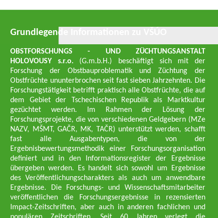
Grundlegende Informationen zu VŠÚO
OBSTFORSCHUNGS - UND ZÜCHTUNGSANSTALT
HOLOVOUSY s.r.o.
(G.m.b.H.) beschäftigt sich mit der
Forschung der Obstbauproblematik und Züchtung der
Obstfrüchte ununterbrochen seit fast sieben Jahrzehnten. Die
Forschungstätigkeit betrifft praktisch alle Obstfrüchte, die auf
dem Gebiet der Tschechischen Republik als Marktkultur
gezüchtet werden. Im Rahmen der Lösung der
Forschungsprojekte, die von verschiedenen Geldgebern (MZe
NAZV, MŠMT, GAČR, MK, TAČR) unterstützt werden, schafft
fast alle Ausgabentypen, die von der
Ergebnisbewertungsmethodik einer Forschungsorganisation
definiert und in den Informationsregister der Ergebnisse
übergeben werden. Es handelt sich sowohl um Ergebnisse
des Veröffentlichungscharakters als auch um anwendbare
Ergebnisse. Die Forschungs- und Wissenschaftsmitarbeiter
veröffentlichen die Forschungsergebnisse in rezensierten
Impact-Zeitschriften, aber auch in anderen fachlichen und
populären Zeitschriften. Seit 60 Jahren verlegt die