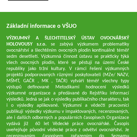
Základní informace o VŠUO
VÝZKUMNÝ A ŠLECHTITELSKÝ ÚSTAV OVOCNÁŘSKÝ
HOLOVOUSY s.r.o.
se zabývá výzkumem problematiky
ovocnářství a šlechtěním ovocných plodin kontinuálně téměř
sedm desetiletí. Výzkumná činnost ústavu se prakticky týká
všech ovocných plodin, které se pěstují na území České
republiky jako tržní kultury. V rámci řešení výzkumných
projektů podporovaných různými poskytovateli (MZe/ NAZV,
MŠMT, GAČR , MK , TAČR) vytváří téměř všechny typy
výstupů definované Metodikami hodnocení výsledků
výzkumné organizace a předávané do Rejstříku informací
výsledků. Jedná se jak o výsledky publikačního charakteru, tak
i o výsledky aplikované. Výzkumní a vědečtí pracovníci
publikují výsledky výzkumu v impaktovaných, recenzovaných,
ale i dalších odborných a populárních časopisech Organizace
vydává již 60 let Vědecké práce ovocnářské. Časopis
uveřejňuje původní vědecké práce z odvětví ovocnářství. Je
recenzovaným časopisem zařazeným do Seznamu