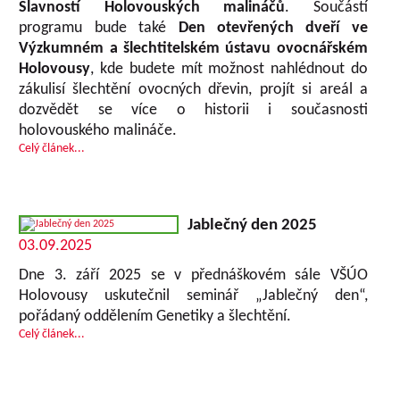
Slavností Holovouských malináčů
. Součástí
programu bude také
Den otevřených dveří ve
Výzkumném a šlechtitelském ústavu ovocnářském
Holovousy
, kde budete mít možnost nahlédnout do
zákulisí šlechtění ovocných dřevin, projít si areál a
dozvědět se více o historii i současnosti
holovouského malináče.
Celý článek...
Jablečný den 2025
03.09.2025
Dne 3. září 2025 se v přednáškovém sále VŠÚO
Holovousy uskutečnil seminář „Jablečný den“,
pořádaný oddělením Genetiky a šlechtění.
Celý článek...