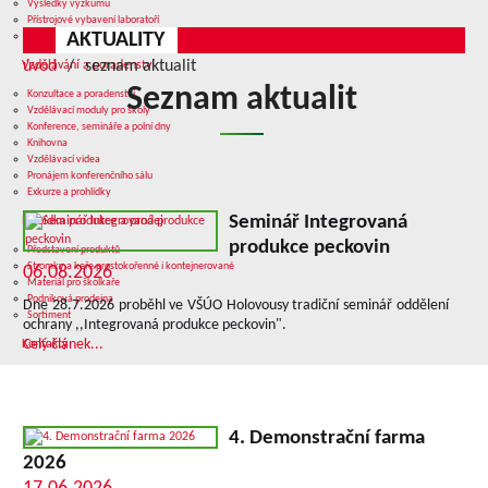
Výsledky výzkumu
Přístrojové vybavení laboratoří
AKTUALITY
Služby v oblasti výzkumu
úvod
seznam aktualit
Vzdělávání a poradenství
Seznam aktualit
Konzultace a poradenství
Vzdělávací moduly pro školy
Konference, semináře a polní dny
Knihovna
Vzdělávací videa
Pronájem konferenčního sálu
Exkurze a prohlídky
Seminář Integrovaná
Nabídka produkce a prodej
produkce peckovin
Představení produktů
Stromky a keře prostokořenné i kontejnerované
06.08.2026
Materiál pro školkaře
Podniková prodejna
Dne 28.7.2026 proběhl ve VŠÚO Holovousy tradiční seminář oddělení
Sortiment
ochrany ,,Integrovaná produkce peckovin".
Celý článek...
Kontakty
4. Demonstrační farma
2026