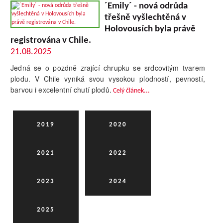
´Emily´ - nová odrůda
třešně vyšlechtěná v
Holovousích byla právě
registrována v Chile.
21.08.2025
Jedná se o pozdně zrající chrupku se srdcovitým tvarem
plodu. V Chile vyniká svou vysokou plodností, pevností,
barvou i excelentní chutí plodů.
Celý článek...
2019
2020
2021
2022
2023
2024
2025