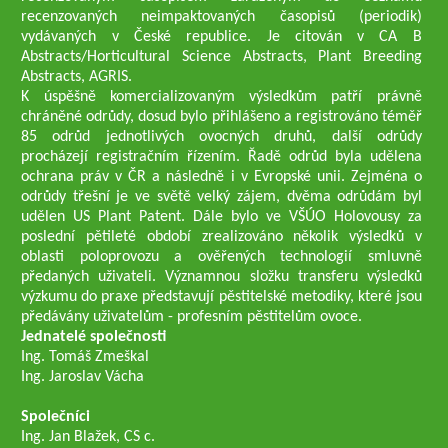
recenzovaných neimpaktovaných časopisů (periodik)
vydávaných v České republice. Je citován v CA B
Abstracts/Horticultural Science Abstracts, Plant Breeding
Abstracts, AGRIS.
K úspěšně komercializovaným výsledkům patří právně
chráněné odrůdy, dosud bylo přihlášeno a registrováno téměř
85 odrůd jednotlivých ovocných druhů, další odrůdy
procházejí registračním řízením. Řadě odrůd byla udělena
ochrana práv v ČR a následně i v Evropské unii. Zejména o
odrůdy třešní je ve světě velký zájem, dvěma odrůdám byl
udělen US Plant Patent. Dále bylo ve VŠÚO Holovousy za
poslední pětileté období zrealizováno několik výsledků v
oblasti poloprovozu a ověřených technologií smluvně
předaných uživateli. Významnou složku transferu výsledků
výzkumu do praxe představují pěstitelské metodiky, které jsou
předávány uživatelům - profesním pěstitelům ovoce.
Jednatelé společnosti
Ing. Tomáš Zmeškal
Ing. Jaroslav Vácha
Společníci
Ing. Jan Blažek, CS c.