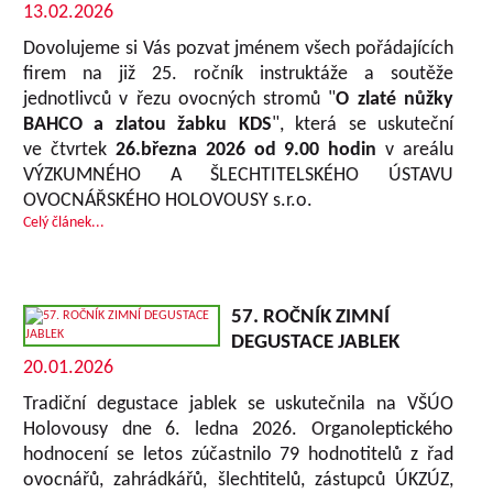
13.02.2026
Dovolujeme si Vás pozvat jménem všech pořádajících
firem na již 25. ročník instruktáže a soutěže
jednotlivců v řezu ovocných stromů "
O zlaté nůžky
BAHCO a zlatou žabku KDS
", která se uskuteční
ve čtvrtek
26.března 2026 od 9.00 hodin
v areálu
VÝZKUMNÉHO A ŠLECHTITELSKÉHO ÚSTAVU
OVOCNÁŘSKÉHO HOLOVOUSY s.r.o.
Celý článek...
57. ROČNÍK ZIMNÍ
DEGUSTACE JABLEK
20.01.2026
Tradiční degustace jablek se uskutečnila na VŠÚO
Holovousy dne 6. ledna 2026. Organoleptického
hodnocení se letos zúčastnilo 79 hodnotitelů z řad
ovocnářů, zahrádkářů, šlechtitelů, zástupců ÚKZÚZ,