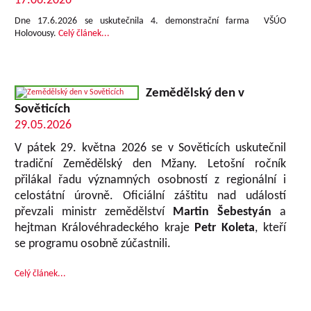
17.06.2026
Dne 17.6.2026 se uskutečnila 4. demonstrační farma VŠÚO
Holovousy.
Celý článek...
Zemědělský den v
Sověticích
29.05.2026
V pátek 29. května 2026 se v Sověticích uskutečnil
tradiční Zemědělský den Mžany. Letošní ročník
přilákal řadu významných osobností z regionální i
celostátní úrovně. Oficiální záštitu nad událostí
převzali ministr zemědělství
Martin Šebestyán
a
hejtman Královéhradeckého kraje
Petr Koleta
, kteří
se programu osobně zúčastnili.
Celý článek...