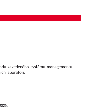
 shodu zavedeného systému managementu
ch laboratoří.
 2025.