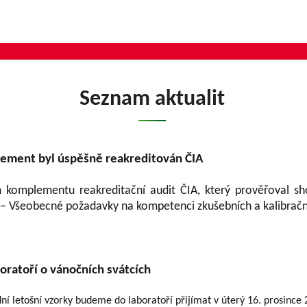
Seznam aktualit
ement byl úspěšně reakreditován ČIA
m komplementu reakreditační audit ČIA, který prověřoval
– Všeobecné požadavky na kompetenci zkušebních a kalibrační
oratoří o vánočních svátcích
dní letošní vzorky budeme do laboratoří přijímat v úterý 16. prosince