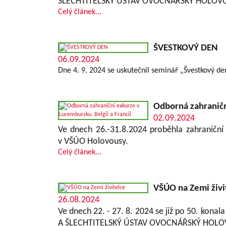
ŠLECHTITELSKÝ ÚSTAV OVOCNÁŘSKÝ HOLOVOU
Celý článek...
ŠVESTKOVÝ DEN
06.09.2024
Dne 4. 9. 2024 se uskutečnil seminář „Švestkový den
Odborná zahraničn
02.09.2024
Ve dnech 26.-31.8.2024 proběhla zahraniční 
v VŠÚO Holovousy.
Celý článek...
VŠÚO na Zemi živi
26.08.2024
Ve dnech 22. - 27. 8. 2024 se již po 50. kona
A ŠLECHTITELSKÝ ÚSTAV OVOCNÁŘSKÝ HOLOV