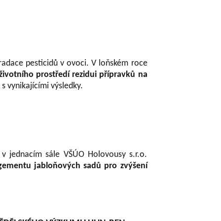
radace pesticidů v ovoci. V loňském roce
životního prostředí rezidui přípravků na
s vynikajícími výsledky.
u v jednacím sále VŠÚO Holovousy s.r.o.
ementu jabloňových sadů pro zvýšení