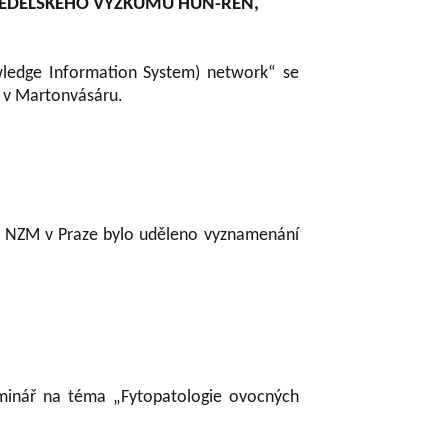
MĚDĚLSKÉHO VÝZKUMU HUN-REN,
wledge Information System) network“ se
 v Martonvásáru.
 v NZM v Praze bylo uděleno vyznamenání
eminář na téma „Fytopatologie ovocných