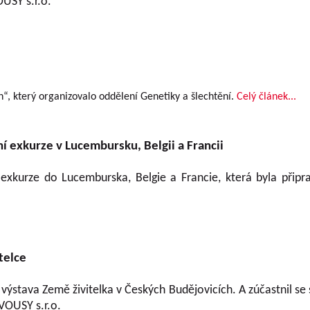
SY s.r.o.
“, který organizovalo oddělení Genetiky a šlechtění.
Celý článek...
í exkurze v Lucembursku, Belgii a Francii
exkurze do Lucemburska, Belgie a Francie, která byla připra
telce
la výstava Země živitelka v Českých Budějovicích. A zúčastnil 
OUSY s.r.o.