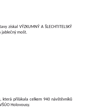
ýstavy získal VÝZKUMNÝ A ŠLECHTITELSKÝ
 jablečný mošt.
 která přilákala celkem 940 návštěvníků
z VŠÚO Holovousy.