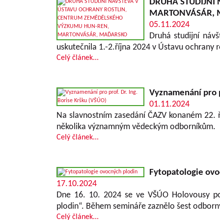
DRUHÁ STUDIJNÍ
MARTONVÁSÁR, 
05.11.2024
Druhá studijní náv
uskutečnila 1.-2.října 2024 v Ústavu ochran
Celý článek...
Vyznamenání pro pr
01.11.2024
Na slavnostním zasedání ČAZV konaném 22. ří
několika významným vědeckým odborníkům.
Celý článek...
Fytopatologie ovo
17.10.2024
Dne 16. 10. 2024 se ve VŠÚO Holovousy pod
plodin“. Během semináře zaznělo šest odborn
Celý článek...