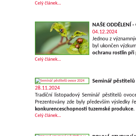
Celý článek...
NAŠE ODDĚLENÍ - 
04.12.2024
Jednou z významnýc
byl ukončen výzku
ochranu rostlin př
Celý článek...
Seminář pěstitelů
28.11.2024
Tradiční listopadový Seminář pěstitelů ovo
Prezentovány zde byly především výsledky ř
konkurenceschopnosti tuzemské produkce
.
Celý článek...