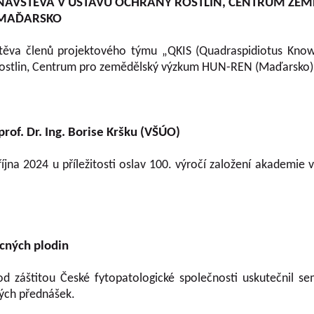
 NÁVŠTĚVA V ÚSTAVU OCHRANY ROSTLIN, CENTRUM ZE
MAĎARSKO
štěva členů projektového týmu „QKIS (Quadraspidiotus Kno
y rostlin, Centrum pro zemědělský výzkum HUN-REN (Maďarsko)
of. Dr. Ing. Borise Kršku (VŠÚO)
jna 2024 u příležitosti oslav 100. výročí založení akademie
cných plodin
 záštitou České fytopatologické společnosti uskutečnil s
ých přednášek.