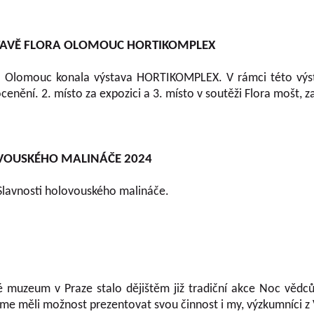
TAVĚ FLORA OLOMOUC HORTIKOMPLEX
lora Olomouc konala výstava HORTIKOMPLEX. V rámci této v
í. 2. místo za expozici a 3. místo v soutěži Flora mošt, za
VOUSKÉHO MALINÁČE 2024
 Slavnosti holovouského malináče.
 muzeum v Praze stalo dějištěm již tradiční akce Noc vědců,
jsme měli možnost prezentovat svou činnost i my, výzkumníci 