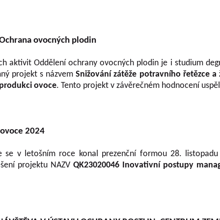
Ochrana ovocných plodin
h aktivit Oddělení ochrany ovocných plodin je i studium deg
mný projekt s názvem
Snižování zátěže potravního řetězce a 
i produkci ovoce
. Tento projekt v závěrečném hodnocení uspěl 
 ovoce 2024
ce se v letošním roce konal prezenční formou 28. listopad
ešení projektu NAZV
QK23020046 Inovativní postupy manag