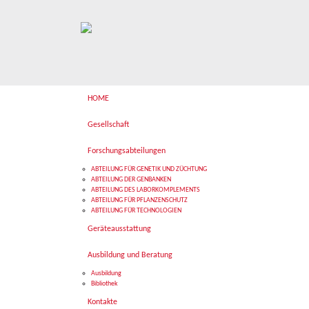
HOME
Gesellschaft
Forschungsabteilungen
ABTEILUNG FÜR GENETIK UND ZÜCHTUNG
ABTEILUNG DER GENBANKEN
ABTEILUNG DES LABORKOMPLEMENTS
ABTEILUNG FÜR PFLANZENSCHUTZ
ABTEILUNG FÜR TECHNOLOGIEN
Geräteausstattung
Ausbildung und Beratung
Ausbildung
Bibliothek
Kontakte