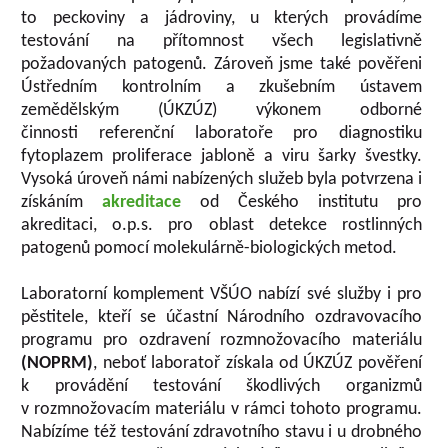
to peckoviny a jádroviny, u kterých provádíme
testování na přítomnost všech legislativně
požadovaných patogenů. Zároveň jsme také pověřeni
Ústředním kontrolním a zkušebním ústavem
zemědělským (ÚKZÚZ) výkonem odborné
činnosti referenční laboratoře pro diagnostiku
fytoplazem proliferace jabloně a viru šarky švestky.
Vysoká úroveň námi nabízených služeb byla potvrzena i
získáním
akreditace
od Českého institutu pro
akreditaci, o.p.s. pro oblast detekce rostlinných
patogenů pomocí molekulárně-biologických metod.
Laboratorní komplement VŠÚO nabízí své služby i pro
pěstitele, kteří se účastní Národního ozdravovacího
programu pro ozdravení rozmnožovacího materiálu
(NOPRM)
, neboť laboratoř získala od ÚKZÚZ pověření
k provádění testování škodlivých organizmů
v rozmnožovacím materiálu v rámci tohoto programu.
Nabízíme též testování zdravotního stavu i u drobného