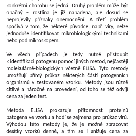
konkrétní chorobu se jedná. Druhý problém může být
opačný – rostlina je již napadena, ale dosud se
neprojevily příznaky onemocnění. A třetí problém
spočívá v tom, že některé původce, např. viry, nelze
jednoduše identifikovat mikrobiologickými technikami
nebo pod mikroskopem.
Ve všech případech je tedy nutné přistoupit
k identifikaci patogenu pomocí jiných metod, nejčastěji
molekulárně-biologických včetně ELISA. Tyto metody
umožňují přímý průkaz některých částí patogenních
organismů v testovaném vzorku. Metody jsou různě
citlivé a náročné na provedení, od toho se též odvíjí
cena za jeden test.
Metoda ELISA prokazuje přítomnost proteinů
patogena ve vzorku a hodí se zejména pro průkaz virů.
Výhodou této metody je, že je možné zpracovat
desítky vzorků denně, a tím se i snižuje cena za