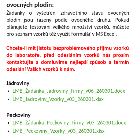
ovocných plodin:
Žádanky o vyšetření zdravotního stavu ovocných
plodin jsou řazeny podle ovocného druhu. Pokud
plánujete testování velkého množství vzorků, můžete
pro seznam vzorků též využít formulář v MS Excel.
Chcete-li mít jistotu bezproblémového příjmu vzorků
do laboratoře, před odesláním vzorků nás prosím
kontaktujte a domluvíme nejlepší způsob a termín
odeslání Vašich vzorků k nám.
Jádroviny
LMB_Žádanka_Jádroviny_Firmy_v06_260301.docx
LMB_Jadroviny_Vzorky_v03_260301.xlsx
Peckoviny
LMB_Žádanka_Peckoviny_Firmy_v07_260301.docx
LMB_Peckoviny_Vzorky_v03_260301.xlsx