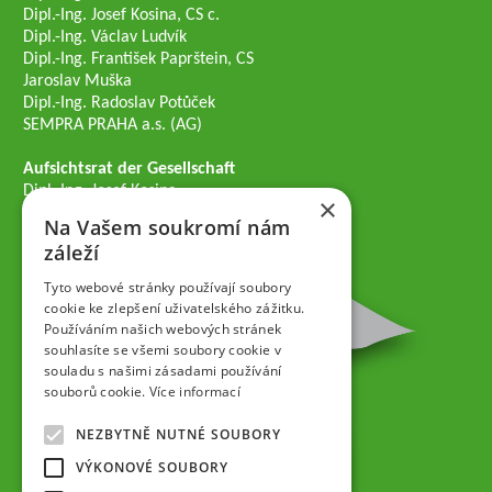
Dipl.-Ing. Josef Kosina, CS c.
Dipl.-Ing. Václav Ludvík
Dipl.-Ing. František Paprštein, CS
Jaroslav Muška
Dipl.-Ing. Radoslav Potůček
SEMPRA PRAHA a.s. (AG)
Aufsichtsrat der Gesellschaft
Dipl.-Ing. Josef Kosina
×
Mgr. Vladimír Samek
Na Vašem soukromí nám
Mgr. Hana Vránová
záleží
Tyto webové stránky používají soubory
cookie ke zlepšení uživatelského zážitku.
Používáním našich webových stránek
souhlasíte se všemi soubory cookie v
souladu s našimi zásadami používání
souborů cookie.
Více informací
NEZBYTNĚ NUTNÉ SOUBORY
VÝKONOVÉ SOUBORY