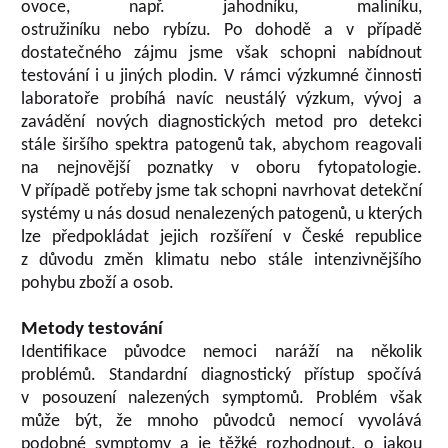
ovoce, např. jahodníku, maliníku,
ostružiníku nebo rybízu. Po dohodě a v případě
dostatečného zájmu jsme však schopni nabídnout
testování i u jiných plodin. V rámci výzkumné činnosti
laboratoře probíhá navíc neustálý výzkum, vývoj a
zavádění nových diagnostických metod pro detekci
stále širšího spektra patogenů tak, abychom reagovali
na nejnovější poznatky v oboru fytopatologie.
V případě potřeby jsme tak schopni navrhovat detekční
systémy u nás dosud nenalezených patogenů, u kterých
lze předpokládat jejich rozšíření v České republice
z důvodu změn klimatu nebo stále intenzivnějšího
pohybu zboží a osob.
Metody testování
Identifikace původce nemoci naráží na několik
problémů. Standardní diagnostický přístup spočívá
v posouzení nalezených symptomů. Problém však
může být, že mnoho původců nemocí vyvolává
podobné symptomy a je těžké rozhodnout, o jakou