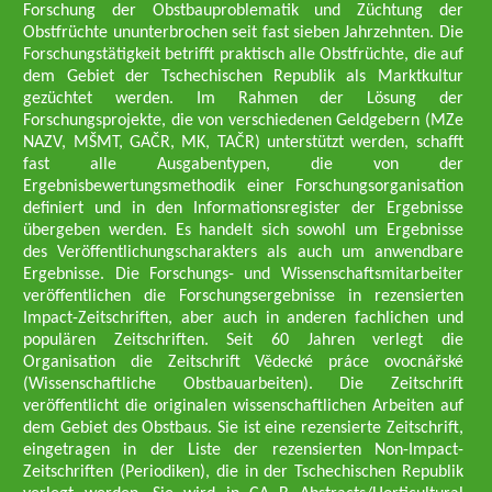
Forschung der Obstbauproblematik und Züchtung der
Obstfrüchte ununterbrochen seit fast sieben Jahrzehnten. Die
Forschungstätigkeit betrifft praktisch alle Obstfrüchte, die auf
dem Gebiet der Tschechischen Republik als Marktkultur
gezüchtet werden. Im Rahmen der Lösung der
Forschungsprojekte, die von verschiedenen Geldgebern (MZe
NAZV, MŠMT, GAČR, MK, TAČR) unterstützt werden, schafft
fast alle Ausgabentypen, die von der
Ergebnisbewertungsmethodik einer Forschungsorganisation
definiert und in den Informationsregister der Ergebnisse
übergeben werden. Es handelt sich sowohl um Ergebnisse
des Veröffentlichungscharakters als auch um anwendbare
Ergebnisse. Die Forschungs- und Wissenschaftsmitarbeiter
veröffentlichen die Forschungsergebnisse in rezensierten
Impact-Zeitschriften, aber auch in anderen fachlichen und
populären Zeitschriften. Seit 60 Jahren verlegt die
Organisation die Zeitschrift Vědecké práce ovocnářské
(Wissenschaftliche Obstbauarbeiten). Die Zeitschrift
veröffentlicht die originalen wissenschaftlichen Arbeiten auf
dem Gebiet des Obstbaus. Sie ist eine rezensierte Zeitschrift,
eingetragen in der Liste der rezensierten Non-Impact-
Zeitschriften (Periodiken), die in der Tschechischen Republik