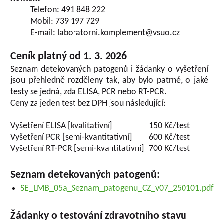
Telefon: 491 848 222
Mobil: 739 197 729
E-mail: laboratorni.komplement@vsuo.cz
Ceník platný od 1. 3. 2026
Seznam detekovaných patogenů i žádanky o vyšetření
jsou přehledně rozděleny tak, aby bylo patrné, o jaké
testy se jedná, zda ELISA, PCR nebo RT-PCR.
Ceny za jeden test bez DPH jsou následující:
Vyšetření ELISA [kvalitativní]
150 Kč/test
Vyšetření PCR [semi-kvantitativní]
600 Kč/test
Vyšetření RT-PCR [semi-kvantitativní]
700 Kč/test
Seznam detekovaných patogenů:
SE_LMB_05a_Seznam_patogenu_CZ_v07_250101.pdf
Žádanky o testování zdravotního stavu