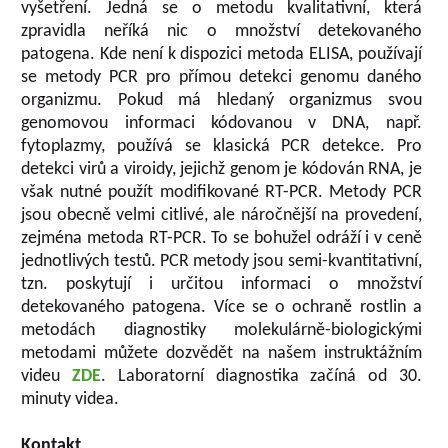
vyšetření. Jedná se o metodu kvalitativní, která
zpravidla neříká nic o množství detekovaného
patogena. Kde není k dispozici metoda ELISA, používají
se metody PCR pro přímou detekci genomu daného
organizmu. Pokud má hledaný organizmus svou
genomovou informaci kódovanou v DNA, např.
fytoplazmy, používá se klasická PCR detekce. Pro
detekci virů a viroidy, jejichž genom je kódován RNA, je
však nutné použít modifikované RT-PCR. Metody PCR
jsou obecně velmi citlivé, ale náročnější na provedení,
zejména metoda RT-PCR. To se bohužel odráží i v ceně
jednotlivých testů. PCR metody jsou semi-kvantitativní,
tzn. poskytují i určitou informaci o množství
detekovaného patogena. Více se o ochraně rostlin a
metodách diagnostiky molekulárně-biologickými
metodami můžete dozvědět na našem instruktážním
videu
ZDE
. Laboratorní diagnostika začíná od 30.
minuty videa.
Kontakt