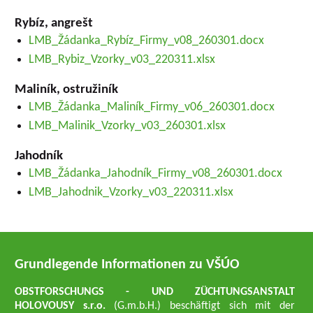
Rybíz, angrešt
LMB_Žádanka_Rybíz_Firmy_v08_260301.docx
LMB_Rybiz_Vzorky_v03_220311.xlsx
Maliník, ostružiník
LMB_Žádanka_Maliník_Firmy_v06_260301.docx
LMB_Malinik_Vzorky_v03_260301.xlsx
Jahodník
LMB_Žádanka_Jahodník_Firmy_v08_260301.docx
LMB_Jahodnik_Vzorky_v03_220311.xlsx
Grundlegende Informationen zu VŠÚO
OBSTFORSCHUNGS - UND ZÜCHTUNGSANSTALT
HOLOVOUSY s.r.o.
(G.m.b.H.) beschäftigt sich mit der