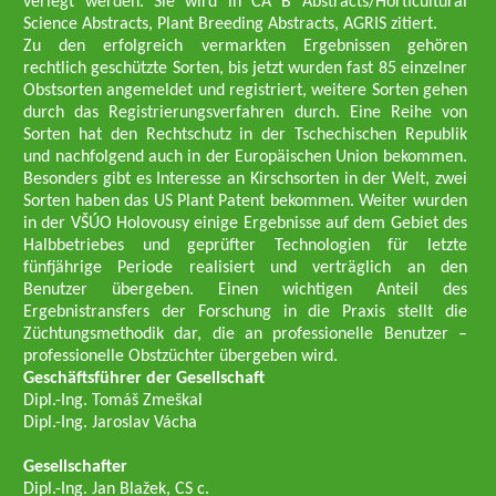
verlegt werden. Sie wird in CA B Abstracts/Horticultural
Science Abstracts, Plant Breeding Abstracts, AGRIS zitiert.
Zu den erfolgreich vermarkten Ergebnissen gehören
rechtlich geschützte Sorten, bis jetzt wurden fast 85 einzelner
Obstsorten angemeldet und registriert, weitere Sorten gehen
durch das Registrierungsverfahren durch. Eine Reihe von
Sorten hat den Rechtschutz in der Tschechischen Republik
und nachfolgend auch in der Europäischen Union bekommen.
Besonders gibt es Interesse an Kirschsorten in der Welt, zwei
Sorten haben das US Plant Patent bekommen. Weiter wurden
in der VŠÚO Holovousy einige Ergebnisse auf dem Gebiet des
Halbbetriebes und geprüfter Technologien für letzte
fünfjährige Periode realisiert und verträglich an den
Benutzer übergeben. Einen wichtigen Anteil des
Ergebnistransfers der Forschung in die Praxis stellt die
Züchtungsmethodik dar, die an professionelle Benutzer –
professionelle Obstzüchter übergeben wird.
Geschäftsführer der Gesellschaft
Dipl.-Ing. Tomáš Zmeškal
Dipl.-Ing. Jaroslav Vácha
Gesellschafter
Dipl.-Ing. Jan Blažek, CS c.