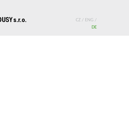
CZ
/
ENG
/
DE