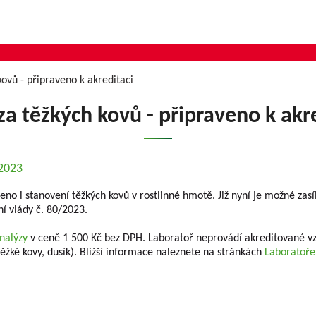
kovů - připraveno k akreditaci
a těžkých kovů - připraveno k akr
.2023
o i stanovení těžkých kovů v rostlinné hmotě. Již nyní je možné zasí
ní vlády č. 80/2023.
nalýzy
v ceně 1 500 Kč bez DPH. Laboratoř neprovádí akreditované vz
ěžké kovy, dusík). Bližší informace naleznete na stránkách
Laboratoře