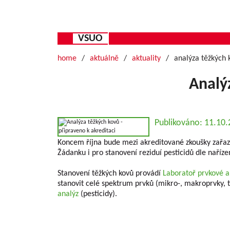
VSUO
home
aktuálně
aktuality
analýza těžkých 
Analýz
Publikováno: 11.10
Koncem října bude mezi akreditované zkoušky zařazen
Žádanku i pro stanovení reziduí pesticidů dle naříze
Stanovení těžkých kovů provádí
Laboratoř prvkové a
stanovit celé spektrum prvků (mikro-, makroprvky, t
analýz
(pesticidy).