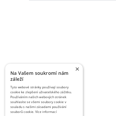
Grundlegende Informationen zu VŠÚO
OBSTFORSCHUNGS - UND ZÜCHTUNGSANSTALT H
mit der Forschung der Obstbauproblematik und Zü
fast sieben Jahrzehnten. Die Forschungstätigkeit be
Gebiet der Tschechischen Republik als Marktkul
der Forschungsprojekte, die von verschiedene
TAČR) unterstützt werden, schafft fas
Ergebnisbewertungsmethodik einer Forschu
×
Informationsregister der Ergebnisse übergeben w
Na Vašem soukromí nám
des Veröffentlichungscharakters als auch um a
záleží
Wissenschaftsmitarbeiter veröffentlichen die Fo
Zeitschriften, aber auch in anderen fachlichen 
Tyto webové stránky používají soubory
verlegt die Organisation die Zeitschrift Věd
cookie ke zlepšení uživatelského zážitku.
Obstbauarbeiten). Die Zeitschrift veröffentlicht d
Používáním našich webových stránek
dem Gebiet des Obstbaus. Sie ist eine rezensiert
souhlasíte se všemi soubory cookie v
rezensierten Non-Impact-Zeitschriften (Periodiken
souladu s našimi zásadami používání
werden. Sie wird in CA B Abstracts/Horticultural 
souborů cookie.
Více informací
AGRIS zitiert.