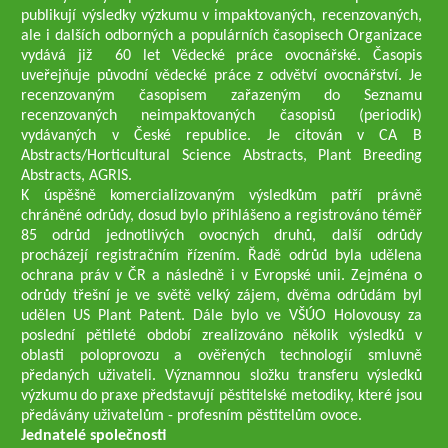
publikují výsledky výzkumu v impaktovaných, recenzovaných,
ale i dalších odborných a populárních časopisech Organizace
vydává již 60 let Vědecké práce ovocnářské. Časopis
uveřejňuje původní vědecké práce z odvětví ovocnářství. Je
recenzovaným časopisem zařazeným do Seznamu
recenzovaných neimpaktovaných časopisů (periodik)
vydávaných v České republice. Je citován v CA B
Abstracts/Horticultural Science Abstracts, Plant Breeding
Abstracts, AGRIS.
K úspěšně komercializovaným výsledkům patří právně
chráněné odrůdy, dosud bylo přihlášeno a registrováno téměř
85 odrůd jednotlivých ovocných druhů, další odrůdy
procházejí registračním řízením. Řadě odrůd byla udělena
ochrana práv v ČR a následně i v Evropské unii. Zejména o
odrůdy třešní je ve světě velký zájem, dvěma odrůdám byl
udělen US Plant Patent. Dále bylo ve VŠÚO Holovousy za
poslední pětileté období zrealizováno několik výsledků v
oblasti poloprovozu a ověřených technologií smluvně
předaných uživateli. Významnou složku transferu výsledků
výzkumu do praxe představují pěstitelské metodiky, které jsou
předávány uživatelům - profesním pěstitelům ovoce.
Jednatelé společnosti