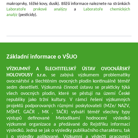
makroprvky, těžké kovy, dusík). Bližší informace naleznete na stránkách
Laboratoře prvkové analýzy
a
Laboratoře chemických
analýz
(pesticidy).
Základní informace o VŠUO
VÝZKUMNÝ A ŠLECHTITELSKÝ ÚSTAV OVOCNÁŘSKÝ
HOLOVOUSY s.r.o.
se zabývá výzkumem problematiky
ovocnářství a šlechtěním ovocných plodin kontinuálně téměř
sedm desetiletí. Výzkumná činnost ústavu se prakticky týká
všech ovocných plodin, které se pěstují na území České
republiky jako tržní kultury. V rámci řešení výzkumných
projektů podporovaných různými poskytovateli (MZe/ NAZV,
MŠMT, GAČR , MK , TAČR) vytváří téměř všechny typy
výstupů definované Metodikami hodnocení výsledků
výzkumné organizace a předávané do Rejstříku informací
výsledků. Jedná se jak o výsledky publikačního charakteru, tak
i o výsledky aplikované. Výzkumní a vědečtí pracovníci