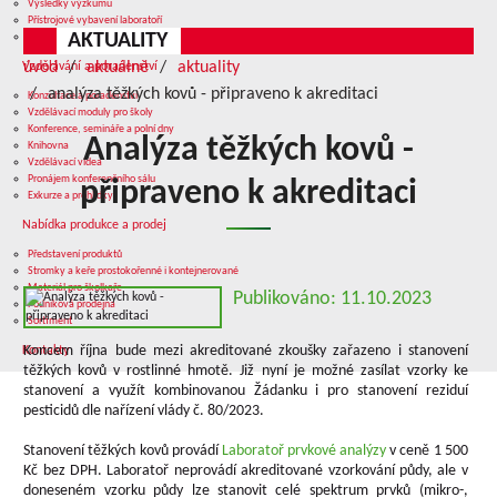
Výsledky výzkumu
Přístrojové vybavení laboratoří
AKTUALITY
Služby v oblasti výzkumu
úvod
aktuálně
aktuality
Vzdělávání a poradenství
analýza těžkých kovů - připraveno k akreditaci
Konzultace a poradenství
Vzdělávací moduly pro školy
Konference, semináře a polní dny
Analýza těžkých kovů -
Knihovna
Vzdělávací videa
Pronájem konferenčního sálu
připraveno k akreditaci
Exkurze a prohlídky
Nabídka produkce a prodej
Představení produktů
Stromky a keře prostokořenné i kontejnerované
Materiál pro školkaře
Publikováno: 11.10.2023
Podniková prodejna
Sortiment
Koncem října bude mezi akreditované zkoušky zařazeno i stanovení
Kontakty
těžkých kovů v rostlinné hmotě. Již nyní je možné zasílat vzorky ke
stanovení a využít kombinovanou Žádanku i pro stanovení reziduí
pesticidů dle nařízení vlády č. 80/2023.
Stanovení těžkých kovů provádí
Laboratoř prvkové analýzy
v ceně 1 500
Kč bez DPH. Laboratoř neprovádí akreditované vzorkování půdy, ale v
doneseném vzorku půdy lze stanovit celé spektrum prvků (mikro-,