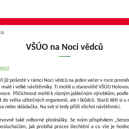
ců
VŠÚO na Noci vědců
.2022
í již pošesté v rámci Noci vědců na jeden večer v roce promě
 malé i velké návštěvníky. Ti mohli u stanoviště VŠÚO Holov
ovoce. Přičichnout mohli k různým jablečným výrobkům, podle
o světa užitečných organismů, ale i škůdců. Starší děti si u 
 nebo skládačka. Na své si tedy přišli všichni návštěvníci.
vovně také odborné přednášky. Se svým příspěvkem „Senzori
 posluchačům, jak probíhá proces šlechtění a co vše je hodn