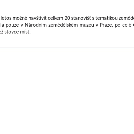
tos možné navštívit celkem 20 stanovišť s tematikou zeměděl
ala pouze v Národním zemědělském muzeu v Praze, po celé Č
ež stovce míst.
OLOVOUSY s.r.o.
(G.m.b.H.) beschäftigt sich
Geschäftsführer
chtung der Obstfrüchte ununterbrochen seit
Gesellschaft
trifft praktisch alle Obstfrüchte, die auf dem
Dipl.-Ing. Tomáš Zm
tur gezüchtet werden. Im Rahmen der Lösung
Dipl.-Ing. Jaroslav V
n Geldgebern (MZe NAZV, MŠMT, GAČR, MK,
t alle Ausgabentypen, die von der
Gesellschafter
ngsorganisation definiert und in den
Dipl.-Ing. Jan Blaže