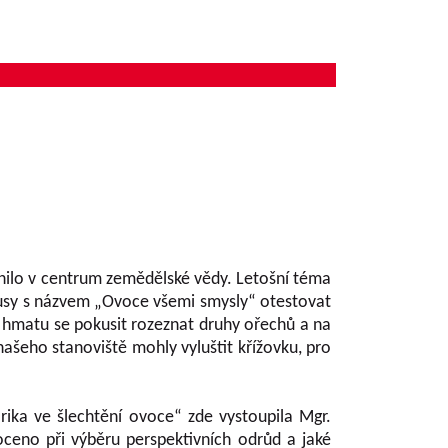
nilo v centrum zemědělské vědy. Letošní téma
ousy s názvem „Ovoce všemi smysly“ otestovat
 hmatu se pokusit rozeznat druhy ořechů a na
našeho stanoviště mohly vyluštit křížovku, pro
ka ve šlechtění ovoce“ zde vystoupila Mgr.
oceno při výběru perspektivních odrůd a jaké