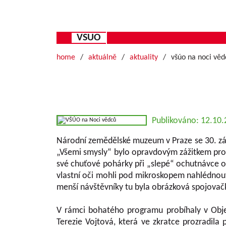
VSUO
home
aktuálně
aktuality
všúo na noci věd
Publikováno: 12.10
Národní zemědělské muzeum v Praze se 30. zář
„Všemi smysly“ bylo opravdovým zážitkem pro
své chuťové pohárky při „slepé“ ochutnávce 
vlastní oči mohli pod mikroskopem nahlédnout d
menší návštěvníky tu byla obrázková spojovačka
V rámci bohatého programu probíhaly v Obje
Terezie Vojtová, která ve zkratce prozradila