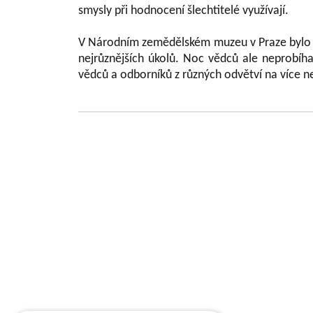
smysly při hodnocení šlechtitelé využívají.
V Národním zemědělském muzeu v Praze bylo le
nejrůznějších úkolů. Noc vědců ale neprobíh
vědců a odborníků z různých odvětví na více n
Grundlegende Informationen zu VŠÚO
OBSTFORSCHUNGS - UND ZÜCHTUNGSANSTALT H
mit der Forschung der Obstbauproblematik und Zü
fast sieben Jahrzehnten. Die Forschungstätigkeit be
Gebiet der Tschechischen Republik als Marktkul
der Forschungsprojekte, die von verschiedene
TAČR) unterstützt werden, schafft fas
Ergebnisbewertungsmethodik einer Forschu