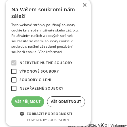
×
Informationsregister der Ergebnisse übergeben w
Na Vašem soukromí nám
des Veröffentlichungscharakters als auch um a
záleží
Wissenschaftsmitarbeiter veröffentlichen die Fo
Zeitschriften, aber auch in anderen fachlichen 
Tyto webové stránky používají soubory
verlegt die Organisation die Zeitschrift Věd
cookie ke zlepšení uživatelského zážitku.
Obstbauarbeiten). Die Zeitschrift veröffentlicht d
Používáním našich webových stránek
dem Gebiet des Obstbaus. Sie ist eine rezensiert
souhlasíte se všemi soubory cookie v
rezensierten Non-Impact-Zeitschriften (Periodiken
souladu s našimi zásadami používání
werden. Sie wird in CA B Abstracts/Horticultural 
souborů cookie.
Více informací
AGRIS zitiert.
Zu den erfolgreich vermarkten Ergebnissen gehö
NEZBYTNĚ NUTNÉ SOUBORY
wurden fast 85 einzelner Obstsorten angemeldet 
VÝKONOVÉ SOUBORY
das Registrierungsverfahren durch. Eine Reih
Tschechischen Republik und nachfolgend auch in 
SOUBORY CÍLENÍ
gibt es Interesse an Kirschsorten in der Welt, zwe
NEZAŘAZENÉ SOUBORY
Weiter wurden in der VŠÚO Holovousy einige Erge
geprüfter Technologien für letzte fünfjährige Perio
übergeben. Einen wichtigen Anteil des Ergebnistran
VŠE PŘIJMOUT
VŠE ODMÍTNOUT
Züchtungsmethodik dar, die an professionelle Benu
wird.
ZOBRAZIT PODROBNOSTI
POWERED BY COOKIESCRIPT
Copyright © 2026,
VŠÚO | Výzkumný a