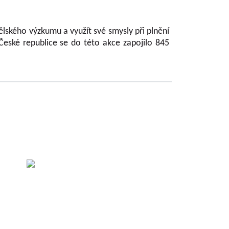
ského výzkumu a využít své smysly při plnění
eské republice se do této akce zapojilo 845
 der
eškal
ácha
k, CS