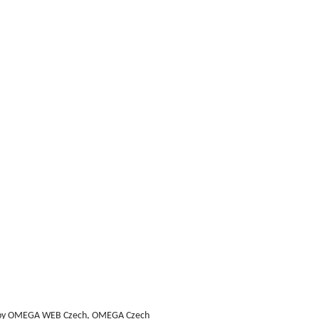
na, CS
vík
išek
slav
(AG)
 der
na
k
by
OMEGA WEB Czech, OMEGA Czech