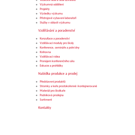
Vědecká rada a rada uživatelů
Výzkumná oddělení
Projekty
Výsledky výzkumu
Přístrojové vybavení laboratoří
Služby v oblasti výzkumu
Vzdělávání a poradenství
Konzultace a poradenství
Vzdělávací moduly pro školy
Konference, semináře a polní dny
Knihovna
Vzdělávací videa
Pronájem konferenčního sálu
Exkurze a prohlídky
Nabídka produkce a prodej
Představení produktů
Stromky a keře prostokořenné i kontejnerované
Materiál pro školkaře
Podniková prodejna
Sortiment
Kontakty