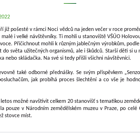
.2022
í již pošesté v rámci Noci vědců na jeden večer v roce promě
 malé i velké návštěvníky. Ti mohli u stanoviště VŠÚO Holov
ovoce. Přičichnout mohli k různým jablečným výrobkům, podle
o světa užitečných organismů, ale i škůdců. Starší děti si u 
 nebo skládačka. Na své si tedy přišli všichni návštěvníci.
vovně také odborné přednášky. Se svým příspěvkem „Senzori
 posluchačům, jak probíhá proces šlechtění a co vše je hodn
tos možné navštívit celkem 20 stanovišť s tematikou zeměděl
ala pouze v Národním zemědělském muzeu v Praze, po celé Č
ež stovce míst.