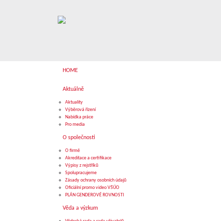
HOME
Aktuálně
Aktuality
Výběrová řízení
Nabídka práce
Pro media
O společnosti
O firmě
Akreditace a certifikace
Výpisy z rejstříků
Spolupracujeme
Zásady ochrany osobních údajů
Oficiální promo video VŠÚO
PLÁN GENDEROVÉ ROVNOSTI
Věda a výzkum