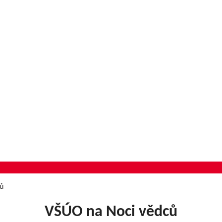
ců
VŠÚO na Noci vědců