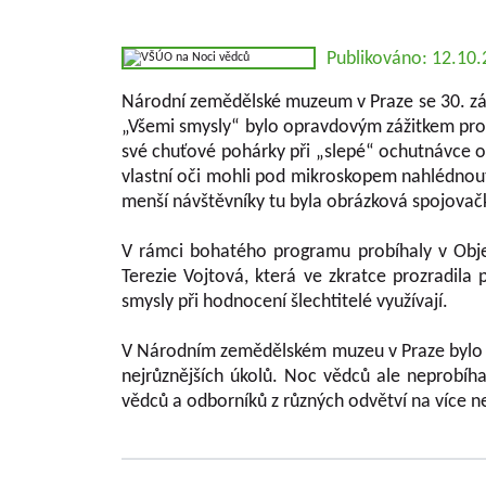
Publikováno: 12.10
Národní zemědělské muzeum v Praze se 30. zář
„Všemi smysly“ bylo opravdovým zážitkem pro
své chuťové pohárky při „slepé“ ochutnávce 
vlastní oči mohli pod mikroskopem nahlédnout d
menší návštěvníky tu byla obrázková spojovačka
V rámci bohatého programu probíhaly v Obje
Terezie Vojtová, která ve zkratce prozradila
smysly při hodnocení šlechtitelé využívají.
V Národním zemědělském muzeu v Praze bylo le
nejrůznějších úkolů. Noc vědců ale neprobíh
vědců a odborníků z různých odvětví na více n