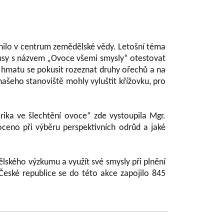
nilo v centrum zemědělské vědy. Letošní téma
ousy s názvem „Ovoce všemi smysly“ otestovat
 hmatu se pokusit rozeznat druhy ořechů a na
našeho stanoviště mohly vyluštit křížovku, pro
ka ve šlechtění ovoce“ zde vystoupila Mgr.
oceno při výběru perspektivních odrůd a jaké
ského výzkumu a využít své smysly při plnění
eské republice se do této akce zapojilo 845