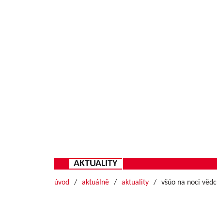
AKTUALITY
úvod
aktuálně
aktuality
všúo na noci věd