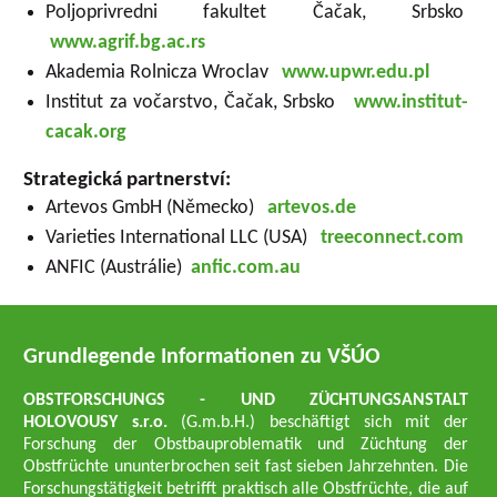
Poljoprivredni fakultet Čačak, Srbsko
www.agrif.bg.ac.rs
Akademia Rolnicza Wroclav
www.upwr.edu.pl
Institut za vočarstvo, Čačak, Srbsko
www.institut-
cacak.org
Strategická partnerství:
Artevos GmbH (Německo)
artevos.de
Varieties International LLC (USA)
treeconnect.com
ANFIC (Austrálie)
anfic.com.au
Grundlegende Informationen zu VŠÚO
OBSTFORSCHUNGS - UND ZÜCHTUNGSANSTALT
HOLOVOUSY s.r.o.
(G.m.b.H.) beschäftigt sich mit der
Forschung der Obstbauproblematik und Züchtung der
Obstfrüchte ununterbrochen seit fast sieben Jahrzehnten. Die
Forschungstätigkeit betrifft praktisch alle Obstfrüchte, die auf