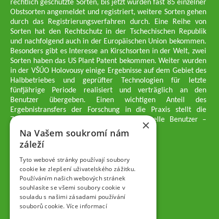
rechtlich geschützte Sorten, bis jetzt wurden fast 85 einzelner
Obstsorten angemeldet und registriert, weitere Sorten gehen
durch das Registrierungsverfahren durch. Eine Reihe von
Sorten hat den Rechtschutz in der Tschechischen Republik
und nachfolgend auch in der Europäischen Union bekommen.
Besonders gibt es Interesse an Kirschsorten in der Welt, zwei
Sorten haben das US Plant Patent bekommen. Weiter wurden
in der VŠÚO Holovousy einige Ergebnisse auf dem Gebiet des
Halbbetriebes und geprüfter Technologien für letzte
fünfjährige Periode realisiert und verträglich an den
Benutzer übergeben. Einen wichtigen Anteil des
Ergebnistransfers der Forschung in die Praxis stellt die
Züchtungsmethodik dar, die an professionelle Benutzer –
×
professionelle Obstzüchter übergeben wird.
Na Vašem soukromí nám
Geschäftsführer der Gesellschaft
záleží
Dipl.-Ing. Tomáš Zmeškal
Dipl.-Ing. Jaroslav Vácha
Tyto webové stránky používají soubory
cookie ke zlepšení uživatelského zážitku.
Používáním našich webových stránek
Gesellschafter
souhlasíte se všemi soubory cookie v
Dipl.-Ing. Jan Blažek, CS c.
souladu s našimi zásadami používání
Dipl.-Ing. Josef Kosina, CS c.
souborů cookie.
Více informací
Dipl.-Ing. Václav Ludvík
Dipl.-Ing. František Paprštein, CS