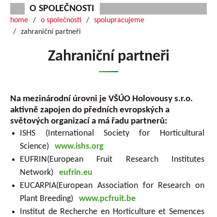
O SPOLEČNOSTI
home
o společnosti
spolupracujeme
zahraniční partneři
Zahraniční partneři
Na mezinárodní úrovni je VŠÚO Holovousy s.r.o.
aktivně zapojen do předních evropských a
světových organizací a má řadu partnerů:
ISHS (International Society for Horticultural
Science)
www.ishs.org
EUFRIN(European Fruit Research Institutes
Network)
eufrin.eu
EUCARPIA(European Association for Research on
Plant Breeding)
www.pcfruit.be
Institut de Recherche en Horticulture et Semences