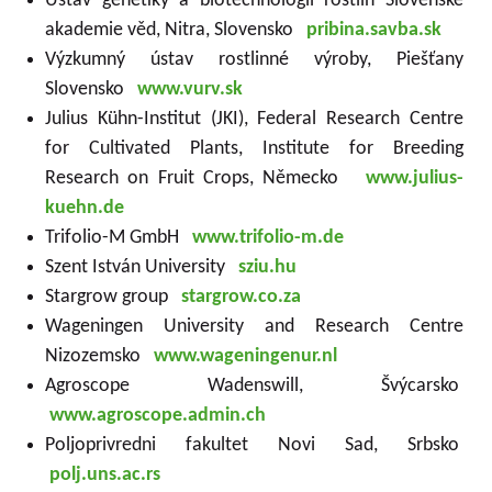
Ústav genetiky a biotechnológií rostlin Slovenské
akademie věd, Nitra, Slovensko
pribina.savba.sk
Výzkumný ústav rostlinné výroby, Piešťany
Slovensko
www.vurv.sk
Julius Kühn-Institut (JKI), Federal Research Centre
for Cultivated Plants, Institute for Breeding
Research on Fruit Crops, Německo
www.julius-
kuehn.de
Trifolio-M GmbH
www.trifolio-m.de
Szent István University
sziu.hu
Stargrow group
stargrow.co.za
Wageningen University and Research Centre
Nizozemsko
www.wageningenur.nl
Agroscope Wadenswill, Švýcarsko
www.agroscope.admin.ch
Poljoprivredni fakultet Novi Sad, Srbsko
polj.uns.ac.rs