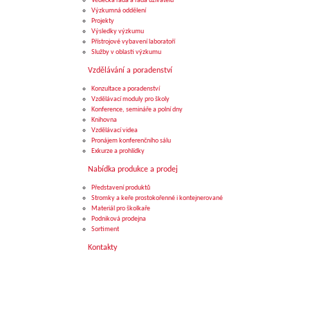
Vědecká rada a rada uživatelů
Výzkumná oddělení
Projekty
Výsledky výzkumu
Přístrojové vybavení laboratoří
Služby v oblasti výzkumu
Vzdělávání a poradenství
Konzultace a poradenství
Vzdělávací moduly pro školy
Konference, semináře a polní dny
Knihovna
Vzdělávací videa
Pronájem konferenčního sálu
Exkurze a prohlídky
Nabídka produkce a prodej
Představení produktů
Stromky a keře prostokořenné i kontejnerované
Materiál pro školkaře
Podniková prodejna
Sortiment
Kontakty