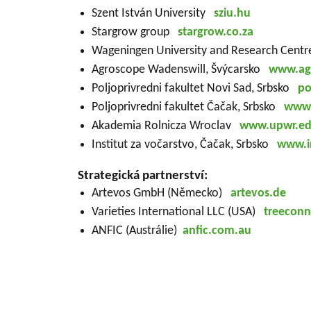
Szent István University
sziu.hu
Stargrow group
stargrow.co.za
Wageningen University and Research Cen
Agroscope Wadenswill, Švýcarsko
www.ag
Poljoprivredni fakultet Novi Sad, Srbsko
po
Poljoprivredni fakultet Čačak, Srbsko
www.a
Akademia Rolnicza Wroclav
www.upwr.ed
Institut za vočarstvo, Čačak, Srbsko
www.in
Strategická partnerství:
Artevos GmbH (Německo)
artevos.de
Varieties International LLC (USA)
treecon
ANFIC (Austrálie)
anfic.com.au
Základní informace o VŠUO