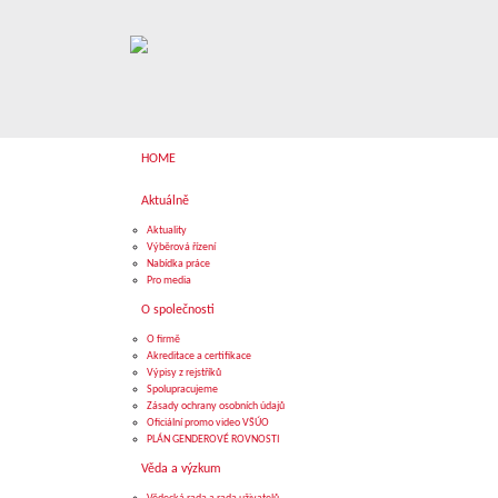
HOME
Aktuálně
Aktuality
Výběrová řízení
Nabídka práce
Pro media
O společnosti
O firmě
Akreditace a certifikace
Výpisy z rejstříků
Spolupracujeme
Zásady ochrany osobních údajů
Oficiální promo video VŠÚO
PLÁN GENDEROVÉ ROVNOSTI
Věda a výzkum