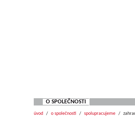
O SPOLEČNOSTI
úvod
o společnosti
spolupracujeme
zahra