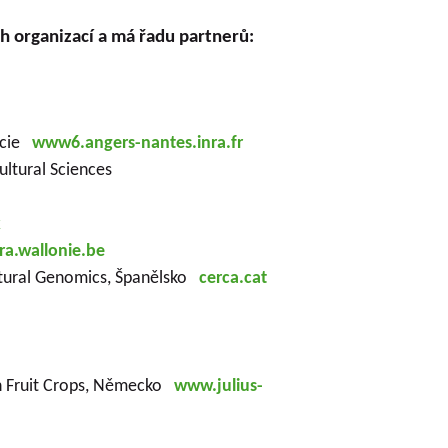
h organizací a má řadu partnerů:
ancie
www6.angers-nantes.inra.fr
cultural Sciences
k
a.wallonie.be
ultural Genomics, Španělsko
cerca.cat
h on Fruit Crops, Německo
www.julius-