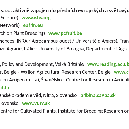
.r.o. aktivně zapojen do předních evropských a světovýc
al Science)
www.ishs.org
es Network)
eufrin.eu
rch on Plant Breeding)
www.pcfruit.be
emences (INRA / Agrocampus-ouest / Université d'Angers), Fr
ze Agrarie, Itálie - University of Bologna, Department of Agri
re, Policy and Development, Velká Británie
www.reading.ac.u
 Belgie - Wallon Agricultural Research Center, Belgie
www.cr
 en Agrigenòmica), Španělsko - Centre for Research in Agric
it.be
ovenské akademie věd, Nitra, Slovensko
pribina.savba.sk
 Slovensko
www.vurv.sk
h Centre for Cultivated Plants, Institute for Breeding Researc