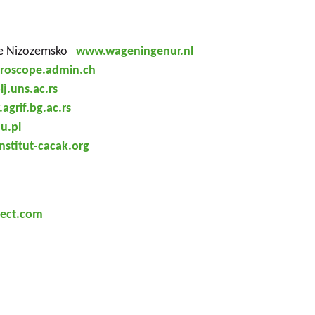
tre Nizozemsko
www.wageningenur.nl
roscope.admin.ch
lj.uns.ac.rs
grif.bg.ac.rs
u.pl
stitut-cacak.org
nect.com