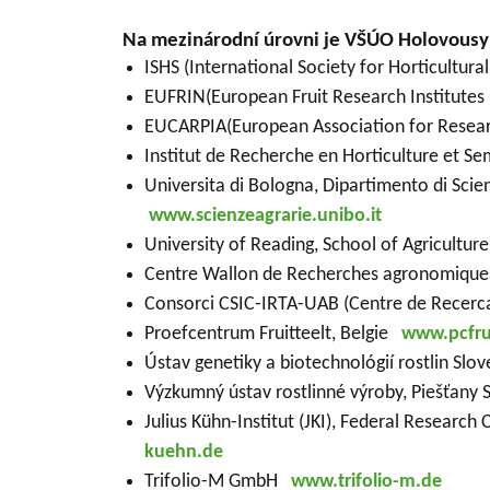
Na mezinárodní úrovni je VŠÚO Holovousy s
ISHS (International Society for Horticultur
EUFRIN(European Fruit Research Institut
EUCARPIA(European Association for Resea
Institut de Recherche en Horticulture et S
Universita di Bologna, Dipartimento di Scien
www.scienzeagrarie.unibo.it
University of Reading, School of Agricultu
Centre Wallon de Recherches agronomiques,
Consorci CSIC-IRTA-UAB (Centre de Recerca
Proefcentrum Fruitteelt, Belgie
www.pcfru
Ústav genetiky a biotechnológií rostlin Sl
Výzkumný ústav rostlinné výroby, Piešťany
Julius Kühn-Institut (JKI), Federal Researc
kuehn.de
Trifolio-M GmbH
www.trifolio-m.de