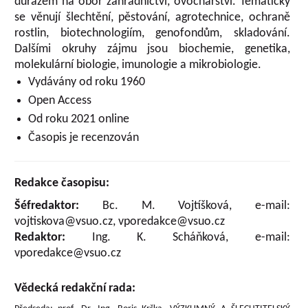
důrazem na obor zahradnictví, ovocnářství. Tematicky
se věnují šlechtění, pěstování, agrotechnice, ochraně
rostlin, biotechnologiím, genofondům, skladování.
Dalšími okruhy zájmu jsou biochemie, genetika,
molekulární biologie, imunologie a mikrobiologie.
Vydávány od roku 1960
Open Access
Od roku 2021 online
Časopis je recenzován
Redakce časopisu:
Šéfredaktor:
Bc. M. Vojtíšková, e-mail:
vojtiskova@vsuo.cz, vporedakce@vsuo.cz
Redaktor:
Ing. K. Scháňková, e-mail:
vporedakce@vsuo.cz
Vědecká redakční rada: