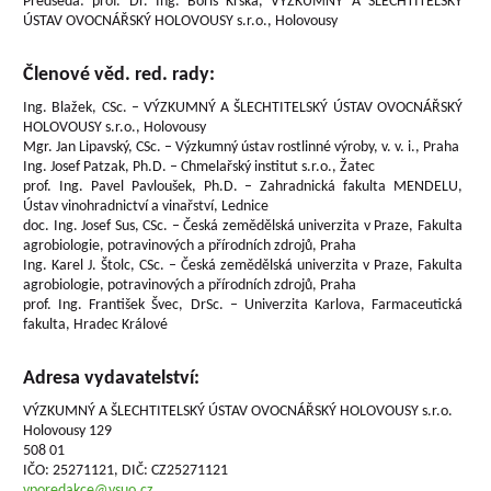
Předseda: prof. Dr. Ing. Boris Krška, VÝZKUMNÝ A ŠLECHTITELSKÝ
ÚSTAV OVOCNÁŘSKÝ HOLOVOUSY s.r.o., Holovousy
Členové věd. red. rady:
Ing. Blažek, CSc. – VÝZKUMNÝ A ŠLECHTITELSKÝ ÚSTAV OVOCNÁŘSKÝ
HOLOVOUSY s.r.o., Holovousy
Mgr. Jan Lipavský, CSc. – Výzkumný ústav rostlinné výroby, v. v. i., Praha
Ing. Josef Patzak, Ph.D. – Chmelařský institut s.r.o., Žatec
prof. Ing. Pavel Pavloušek, Ph.D. – Zahradnická fakulta MENDELU,
Ústav vinohradnictví a vinařství, Lednice
doc. Ing. Josef Sus, CSc. – Česká zemědělská univerzita v Praze, Fakulta
agrobiologie, potravinových a přírodních zdrojů, Praha
Ing. Karel J. Štolc, CSc. – Česká zemědělská univerzita v Praze, Fakulta
agrobiologie, potravinových a přírodních zdrojů, Praha
prof. Ing. František Švec, DrSc. – Univerzita Karlova, Farmaceutická
fakulta, Hradec Králové
Adresa vydavatelství:
VÝZKUMNÝ A ŠLECHTITELSKÝ ÚSTAV OVOCNÁŘSKÝ HOLOVOUSY s.r.o.
Holovousy 129
508 01
IČO: 25271121, DIČ: CZ25271121
vporedakce@vsuo.cz