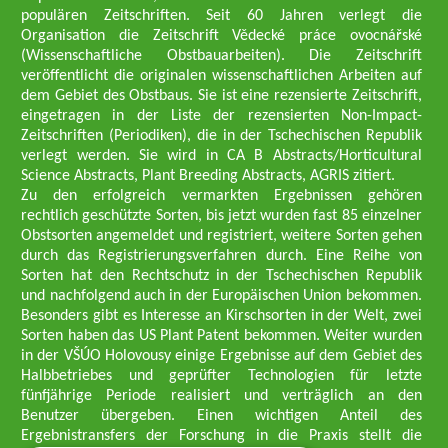
populären Zeitschriften. Seit 60 Jahren verlegt die
Organisation die Zeitschrift Vědecké práce ovocnářské
(Wissenschaftliche Obstbauarbeiten). Die Zeitschrift
veröffentlicht die originalen wissenschaftlichen Arbeiten auf
dem Gebiet des Obstbaus. Sie ist eine rezensierte Zeitschrift,
eingetragen in der Liste der rezensierten Non-Impact-
Zeitschriften (Periodiken), die in der Tschechischen Republik
verlegt werden. Sie wird in CA B Abstracts/Horticultural
Science Abstracts, Plant Breeding Abstracts, AGRIS zitiert.
Zu den erfolgreich vermarkten Ergebnissen gehören
rechtlich geschützte Sorten, bis jetzt wurden fast 85 einzelner
Obstsorten angemeldet und registriert, weitere Sorten gehen
durch das Registrierungsverfahren durch. Eine Reihe von
Sorten hat den Rechtschutz in der Tschechischen Republik
und nachfolgend auch in der Europäischen Union bekommen.
Besonders gibt es Interesse an Kirschsorten in der Welt, zwei
Sorten haben das US Plant Patent bekommen. Weiter wurden
in der VŠÚO Holovousy einige Ergebnisse auf dem Gebiet des
Halbbetriebes und geprüfter Technologien für letzte
fünfjährige Periode realisiert und verträglich an den
Benutzer übergeben. Einen wichtigen Anteil des
Ergebnistransfers der Forschung in die Praxis stellt die