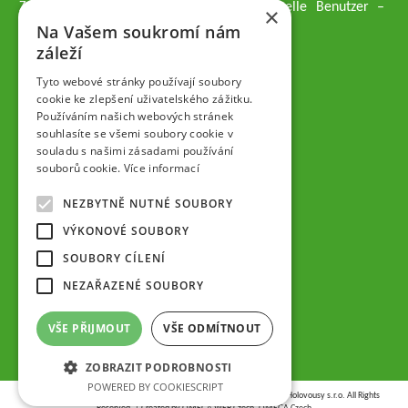
Züchtungsmethodik dar, die an professionelle Benutzer –
×
professionelle Obstzüchter übergeben wird.
Na Vašem soukromí nám
Geschäftsführer der Gesellschaft
záleží
Dipl.-Ing. Tomáš Zmeškal
Dipl.-Ing. Jaroslav Vácha
Tyto webové stránky používají soubory
cookie ke zlepšení uživatelského zážitku.
Používáním našich webových stránek
Gesellschafter
souhlasíte se všemi soubory cookie v
Dipl.-Ing. Jan Blažek, CS c.
souladu s našimi zásadami používání
Dipl.-Ing. Josef Kosina, CS c.
souborů cookie.
Více informací
Dipl.-Ing. Václav Ludvík
Dipl.-Ing. František Paprštein, CS
NEZBYTNĚ NUTNÉ SOUBORY
Jaroslav Muška
Dipl.-Ing. Radoslav Potůček
VÝKONOVÉ SOUBORY
SEMPRA PRAHA a.s. (AG)
SOUBORY CÍLENÍ
Aufsichtsrat der Gesellschaft
NEZAŘAZENÉ SOUBORY
Dipl.-Ing. Josef Kosina
Mgr. Vladimír Samek
VŠE PŘIJMOUT
VŠE ODMÍTNOUT
Mgr. Hana Vránová
ZOBRAZIT PODROBNOSTI
POWERED BY COOKIESCRIPT
Copyright © 2026,
VŠÚO | Výzkumný a šlechtitelský ústav ovocnářský Holovousy s.r.o.
All Rights