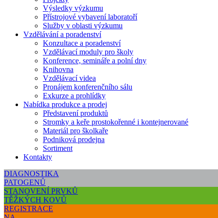
Výsledky výzkumu
Přístrojové vybavení laboratoří
Služby v oblasti výzkumu
Vzdělávání a poradenství
Konzultace a poradenství
Vzdělávací moduly pro školy
Konference, semináře a polní dny
Knihovna
Vzdělávací videa
Pronájem konferenčního sálu
Exkurze a prohlídky
Nabídka produkce a prodej
Představení produktů
Stromky a keře prostokořenné i kontejnerované
Materiál pro školkaře
Podniková prodejna
Sortiment
Kontakty
DIAGNOSTIKA
PATOGENŮ
STANOVENÍ PRVKŮ
TĚŽKÝCH KOVŮ
REGISTRACE
NA