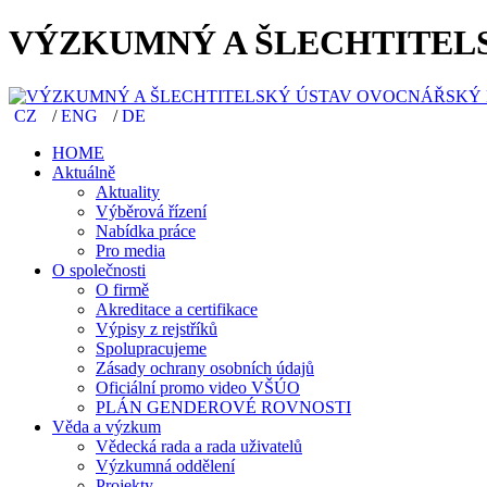
VÝZKUMNÝ A ŠLECHTITELS
CZ
/
ENG
/
DE
HOME
Aktuálně
Aktuality
Výběrová řízení
Nabídka práce
Pro media
O společnosti
O firmě
Akreditace a certifikace
Výpisy z rejstříků
Spolupracujeme
Zásady ochrany osobních údajů
Oficiální promo video VŠÚO
PLÁN GENDEROVÉ ROVNOSTI
Věda a výzkum
Vědecká rada a rada uživatelů
Výzkumná oddělení
Projekty