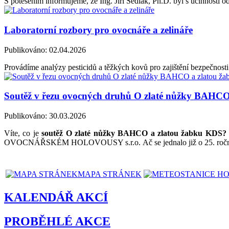
S potěšením informujeme, že Ing. Jiří Sedlák, Ph.D. byl s účinností
Laboratorní rozbory pro ovocnáře a zelináře
Publikováno: 02.04.2026
Provádíme analýzy pesticidů a těžkých kovů pro zajištění bezpečnosti 
Soutěž v řezu ovocných druhů O zlaté nůžky BAHCO
Publikováno: 30.03.2026
Víte, co je
soutěž O zlaté nůžky BAHCO a zlatou žabku KDS
OVOCNÁŘSKÉM HOLOVOUSY s.r.o. Ač se jednalo již o 25. ročník t
MAPA STRÁNEK
KALENDÁŘ AKCÍ
PROBĚHLÉ AKCE