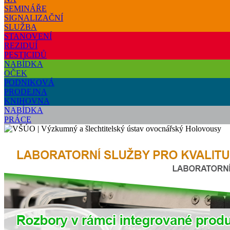
SEMINÁŘE
SIGNALIZAČNÍ
SLUŽBA
STANOVENÍ
REZIDUÍ
PESTICIDŮ
NABÍDKA
OČEK
PODNIKOVÁ
PRODEJNA
KNIHOVNA
NABÍDKA
PRÁCE