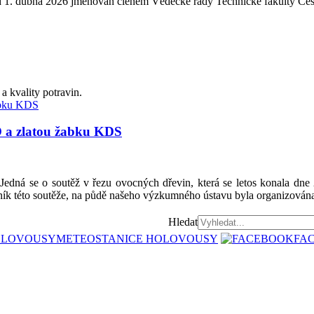
 od 1. dubna 2026 jmenován členem Vědecké rady Technické fakulty Čes
a kvality potravin.
 a zlatou žabku KDS
?
Jedná se o soutěž v řezu ovocných dřevin, která se letos k
éto soutěže, na půdě našeho výzkumného ústavu byla organizována
Hledat
METEOSTANICE HOLOVOUSY
FA