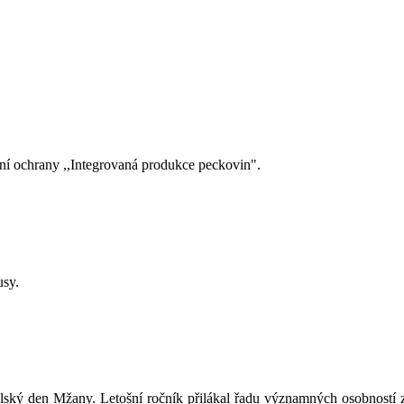
í ochrany ,,Integrovaná produkce peckovin".
usy.
ský den Mžany. Letošní ročník přilákal řadu významných osobností z reg