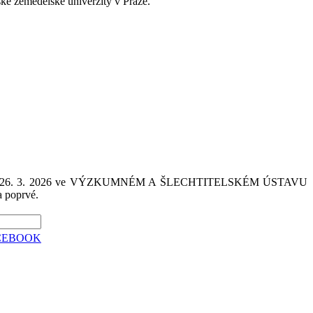
ké zemědělské univerzity v Praze.
onala dne 26. 3. 2026 ve VÝZKUMNÉM A ŠLECHTITELSKÉM ÚSTAVU
 poprvé.
CEBOOK