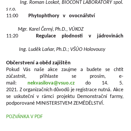
Ing. Roman Loskot, BIOCONT LABORATORY spol.
s r.o.
11:00
Phytophthory v ovocnářství
Mgr. Karel Černý, Ph.D., VÚKOZ
11:20
Regulace plodnosti v jádrovinách
Ing. Luděk Laňar, Ph.D.; VŠÚO Holovousy
Občerstvení a oběd zajištěn
Pokud Vás naše akce zaujme a budete se chtít
zúčastnit, přihlaste se prosím, e-
mail:
nekvasilova@vsuo.cz
do 14. 5.
2021. Z organizačních důvodů je registrace nutná. Akce
se uskuteční v rámci projektu Demonstrační farmy,
podporované MINISTERSTVEM ZEMĚDĚLSTVÍ.
POZVÁNKA V PDF