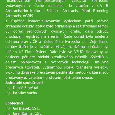
recenzovaných neimpaktovaných časopisů (periodik)
vydávaných v České republice. Je citován v CA B
Abstracts/Horticultural Science Abstracts, Plant Breeding
Abstracts, AGRIS.
K úspěšně komercializovaným výsledkům patří právně
chráněné odrůdy, dosud bylo přihlášeno a registrováno téměř
85 odrůd jednotlivých ovocných druhů, další odrůdy
procházejí registračním řízením. Řadě odrůd byla udělena
ochrana práv v ČR a následně i v Evropské unii. Zejména o
odrůdy třešní je ve světě velký zájem, dvěma odrůdám byl
udělen US Plant Patent. Dále bylo ve VŠÚO Holovousy za
poslední pětileté období zrealizováno několik výsledků v
oblasti poloprovozu a ověřených technologií smluvně
předaných uživateli. Významnou složku transferu výsledků
výzkumu do praxe představují pěstitelské metodiky, které jsou
předávány uživatelům - profesním pěstitelům ovoce.
Jednatelé společnosti
Ing. Tomáš Zmeškal
Ing. Jaroslav Vácha
Společníci
Ing. Jan Blažek, CS c.
Ing. Josef Kosina, CS c.