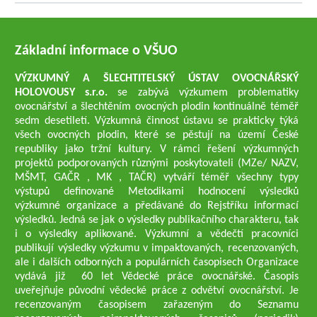
Základní informace o VŠUO
VÝZKUMNÝ A ŠLECHTITELSKÝ ÚSTAV OVOCNÁŘSKÝ
HOLOVOUSY s.r.o.
se zabývá výzkumem problematiky
ovocnářství a šlechtěním ovocných plodin kontinuálně téměř
sedm desetiletí. Výzkumná činnost ústavu se prakticky týká
všech ovocných plodin, které se pěstují na území České
republiky jako tržní kultury. V rámci řešení výzkumných
projektů podporovaných různými poskytovateli (MZe/ NAZV,
MŠMT, GAČR , MK , TAČR) vytváří téměř všechny typy
výstupů definované Metodikami hodnocení výsledků
výzkumné organizace a předávané do Rejstříku informací
výsledků. Jedná se jak o výsledky publikačního charakteru, tak
i o výsledky aplikované. Výzkumní a vědečtí pracovníci
publikují výsledky výzkumu v impaktovaných, recenzovaných,
ale i dalších odborných a populárních časopisech Organizace
vydává již 60 let Vědecké práce ovocnářské. Časopis
uveřejňuje původní vědecké práce z odvětví ovocnářství. Je
recenzovaným časopisem zařazeným do Seznamu