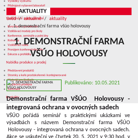
Výsledky výzkumu
Přístrojové vybavení laboratoří
AKTUALITY
Služby v oblasti výzkumu
úvod
aktuálně
aktuality
Vzdělávání a poradenství
1. demonstrační farma všúo holovousy
Konzultace a poradenství
Vzdělávací moduly pro školy
Konference, semináře a polní dny
1. DEMONSTRAČNÍ FARMA
Knihovna
Vzdělávací videa
Pronájem konferenčního sálu
VŠÚO HOLOVOUSY
Exkurze a prohlídky
Nabídka produkce a prodej
Představení produktů
Stromky a keře prostokořenné i kontejnerované
Materiál pro školkaře
Publikováno: 10.05.2021
Podniková prodejna
Sortiment
Kontakty
Demonstrační farma VŠÚO Holovousy -
integrovaná ochrana v ovocných sadech
VŠÚO pořádá seminář s praktickými ukázkami ve
výsadbách s názvem Demonstrační farma VŠÚO
Holovousy - integrovaná ochrana v ovocných sadech.
Akce se uskuteční ve čtvrtek 20. 5. 2021 v 9:30 hod. v