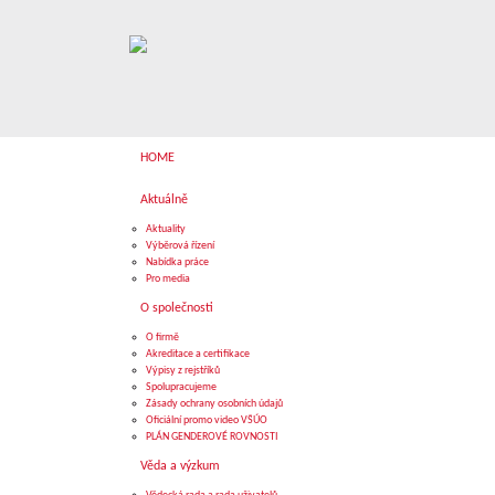
HOME
Aktuálně
Aktuality
Výběrová řízení
Nabídka práce
Pro media
O společnosti
O firmě
Akreditace a certifikace
Výpisy z rejstříků
Spolupracujeme
Zásady ochrany osobních údajů
Oficiální promo video VŠÚO
PLÁN GENDEROVÉ ROVNOSTI
Věda a výzkum