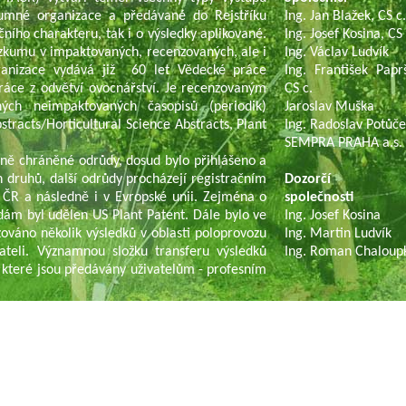
umné organizace a předávané do Rejstříku
Ing. Jan Blažek, CS c
čního charakteru, tak i o výsledky aplikované.
Ing. Josef Kosina, CS 
ýzkumu v impaktovaných, recenzovaných, ale i
Ing. Václav Ludvík
ganizace vydává již 60 let Vědecké práce
Ing. František Paprš
ráce z odvětví ovocnářství. Je recenzovaným
CS c.
ch neimpaktovaných časopisů (periodik)
Jaroslav Muška
tracts/Horticultural Science Abstracts, Plant
Ing. Radoslav Potůč
SEMPRA PRAHA a.s.
ně chráněné odrůdy, dosud bylo přihlášeno a
 druhů, další odrůdy procházejí registračním
Dozorčí r
 ČR a následně i v Evropské unii. Zejména o
společnosti
dám byl udělen US Plant Patent. Dále bylo ve
Ing. Josef Kosina
ováno několik výsledků v oblasti poloprovozu
Ing. Martin Ludvík
ateli. Významnou složku transferu výsledků
Ing. Roman Chaloup
 které jsou předávány uživatelům - profesním