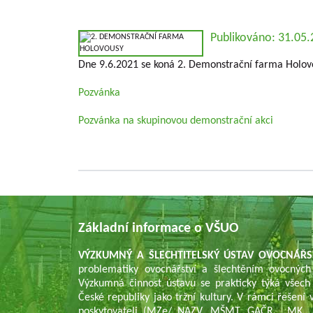
Publikováno: 31.05
Dne 9.6.2021 se koná 2. Demonstrační farma Holov
Pozvánka
Pozvánka na skupinovou demonstrační akci
Základní informace o VŠUO
VÝZKUMNÝ A ŠLECHTITELSKÝ ÚSTAV OVOCNÁŘS
problematiky ovocnářství a šlechtěním ovocných
Výzkumná činnost ústavu se prakticky týká všech
České republiky jako tržní kultury. V rámci řešen
poskytovateli (MZe/ NAZV, MŠMT, GAČR , MK , 