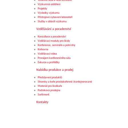
Vědecká rada a rada uživatelů
Výzkumná oddělení
Projekty
Výsledky výzkumu
Přístrojové vybavení laboratoří
Služby v oblasti výzkumu
Vzdělávání a poradenství
Konzultace a poradenství
Vzdělávací moduly pro školy
Konference, semináře a polní dny
Knihovna
Vzdělávací videa
Pronájem konferenčního sálu
Exkurze a prohlídky
Nabídka produkce a prodej
Představení produktů
Stromky a keře prostokořenné i kontejnerované
Materiál pro školkaře
Podniková prodejna
Sortiment
Kontakty