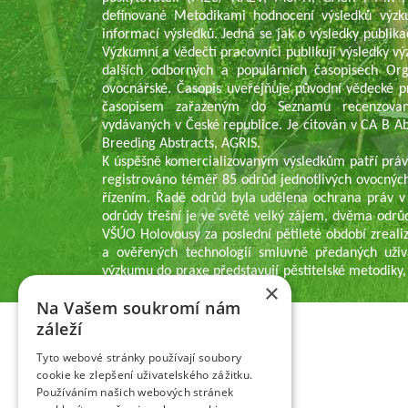
definované Metodikami hodnocení výsledků výzk
informací výsledků. Jedná se jak o výsledky publika
Výzkumní a vědečtí pracovníci publikují výsledky v
dalších odborných a populárních časopisech Or
ovocnářské. Časopis uveřejňuje původní vědecké p
časopisem zařazeným do Seznamu recenzovaný
vydávaných v České republice. Je citován v CA B Abs
Breeding Abstracts, AGRIS.
K úspěšně komercializovaným výsledkům patří práv
registrováno téměř 85 odrůd jednotlivých ovocných
řízením. Řadě odrůd byla udělena ochrana práv v
odrůdy třešní je ve světě velký zájem, dvěma odrů
VŠÚO Holovousy za poslední pětileté období zrealiz
a ověřených technologií smluvně předaných uživ
výzkumu do praxe představují pěstitelské metodiky,
×
pěstitelům ovoce.
Na Vašem soukromí nám
záleží
Tyto webové stránky používají soubory
cookie ke zlepšení uživatelského zážitku.
Používáním našich webových stránek