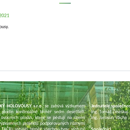
.2021
ousy.
KÝ HOLOVOUSY s.r.o.
se zabývá výzkumem
Jednatelé společno
 plodin kontinuálně téměř sedm desetiletí.
Ing. Tomáš Zmeškal
 ovocných plodin, které se pěstují na území
Ing. Jaroslav Vácha
í výzkumných projektů podporovaných různými
TAČR) vytváří téměř všechny typy výstupů
Společníci