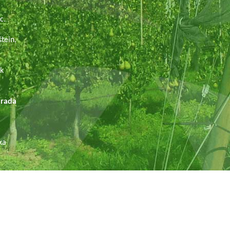
.
c.
tein,
ek
ada
ka