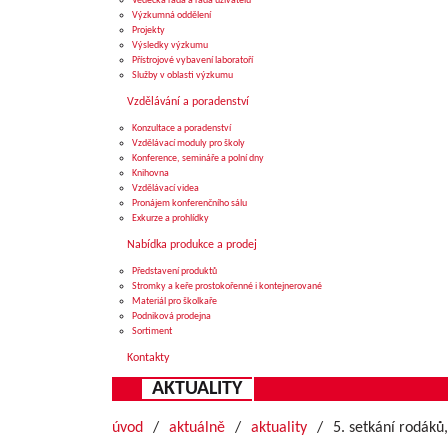
Vědecká rada a rada uživatelů
Výzkumná oddělení
Projekty
Výsledky výzkumu
Přístrojové vybavení laboratoří
Služby v oblasti výzkumu
Vzdělávání a poradenství
Konzultace a poradenství
Vzdělávací moduly pro školy
Konference, semináře a polní dny
Knihovna
Vzdělávací videa
Pronájem konferenčního sálu
Exkurze a prohlídky
Nabídka produkce a prodej
Představení produktů
Stromky a keře prostokořenné i kontejnerované
Materiál pro školkaře
Podniková prodejna
Sortiment
Kontakty
AKTUALITY
úvod
aktuálně
aktuality
5. setkání rodáků