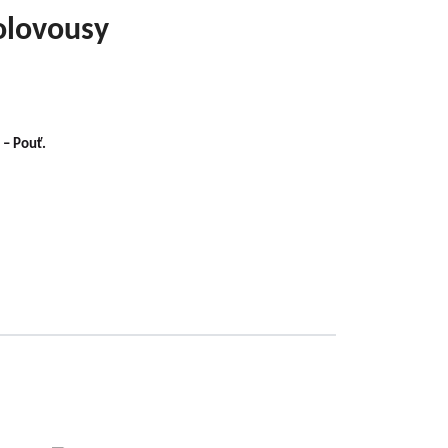
Holovousy
 – Pouť.