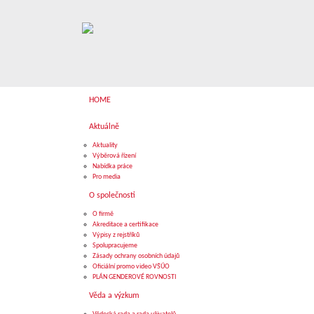
HOME
Aktuálně
Aktuality
Výběrová řízení
Nabídka práce
Pro media
O společnosti
O firmě
Akreditace a certifikace
Výpisy z rejstříků
Spolupracujeme
Zásady ochrany osobních údajů
Oficiální promo video VŠÚO
PLÁN GENDEROVÉ ROVNOSTI
Věda a výzkum