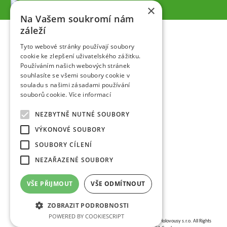
×
Na Vašem soukromí nám
záleží
Tyto webové stránky používají soubory
cookie ke zlepšení uživatelského zážitku.
Používáním našich webových stránek
souhlasíte se všemi soubory cookie v
souladu s našimi zásadami používání
souborů cookie.
Více informací
NEZBYTNĚ NUTNÉ SOUBORY
VÝKONOVÉ SOUBORY
SOUBORY CÍLENÍ
NEZAŘAZENÉ SOUBORY
VŠE PŘIJMOUT
VŠE ODMÍTNOUT
ZOBRAZIT PODROBNOSTI
POWERED BY COOKIESCRIPT
Copyright © 2026,
VŠÚO | Výzkumný a šlechtitelský ústav ovocnářský Holovousy s.r.o.
All Rights