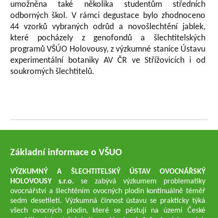
umožněna také několika studentům středních
odborných škol. V rámci degustace bylo zhodnoceno
44 vzorků vybraných odrůd a novošlechtění jablek,
které pocházely z genofondů a šlechtitelských
programů VŠÚO Holovousy, z výzkumné stanice Ústavu
experimentální botaniky AV ČR ve Střížovicích i od
soukromých šlechtitelů.
Základní informace o VŠUO
VÝZKUMNÝ A ŠLECHTITELSKÝ ÚSTAV OVOCNÁŘSKÝ
HOLOVOUSY s.r.o.
se zabývá výzkumem problematiky
ovocnářství a šlechtěním ovocných plodin kontinuálně téměř
sedm desetiletí. Výzkumná činnost ústavu se prakticky týká
všech ovocných plodin, které se pěstují na území České