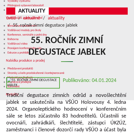
Výsledky výzkumu
Přístrojové vybavení laboratoří
AKTUALITY
Služby v oblasti výzkumu
úvod
aktuálně
aktuality
Vzdělávání a poradenství
55. ročník zimní degustace jablek
Konzultace a poradenství
Vzdělávací moduly pro školy
Konference, semináře a polní dny
55. ROČNÍK ZIMNÍ
Knihovna
Vzdělávací videa
Pronájem konferenčního sálu
DEGUSTACE JABLEK
Exkurze a prohlídky
Nabídka produkce a prodej
Představení produktů
Stromky a keře prostokořenné i kontejnerované
Materiál pro školkaře
Publikováno: 04.01.2024
Podniková prodejna
Sortiment
Kontakty
Tradiční degustace zimních odrůd a novošlechtění
jablek se uskutečnila na VŠÚO Holovousy 4. ledna
2024. Organoleptického hodnocení v konferenčním
sále se letos zúčastnilo 83 hodnotitelů. Účastnili se
ovocnáři, zahrádkáři, šlechtitelé, zástupci ÚKZÚZ,
zaměstnanci i členové dozorčí rady VŠÚO a účast byla