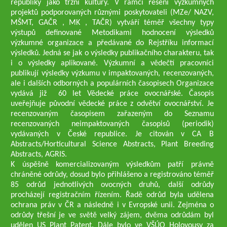
republiky jako tržní kultury. V rámci řešení výzkumných
projektů podporovaných různými poskytovateli (MZe/ NAZV,
MŠMT, GAČR , MK , TAČR) vytváří téměř všechny typy
výstupů definované Metodikami hodnocení výsledků
výzkumné organizace a předávané do Rejstříku informací
výsledků. Jedná se jak o výsledky publikačního charakteru, tak
i o výsledky aplikované. Výzkumní a vědečtí pracovníci
publikují výsledky výzkumu v impaktovaných, recenzovaných,
ale i dalších odborných a populárních časopisech Organizace
vydává již 60 let Vědecké práce ovocnářské. Časopis
uveřejňuje původní vědecké práce z odvětví ovocnářství. Je
recenzovaným časopisem zařazeným do Seznamu
recenzovaných neimpaktovaných časopisů (periodik)
vydávaných v České republice. Je citován v CA B
Abstracts/Horticultural Science Abstracts, Plant Breeding
Abstracts, AGRIS.
K úspěšně komercializovaným výsledkům patří právně
chráněné odrůdy, dosud bylo přihlášeno a registrováno téměř
85 odrůd jednotlivých ovocných druhů, další odrůdy
procházejí registračním řízením. Řadě odrůd byla udělena
ochrana práv v ČR a následně i v Evropské unii. Zejména o
odrůdy třešní je ve světě velký zájem, dvěma odrůdám byl
udělen US Plant Patent. Dále bylo ve VŠÚO Holovousy za