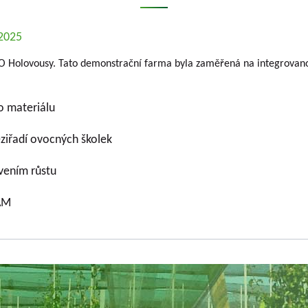
.2025
O Holovousy. Tato demonstrační farma byla zaměřená na integrovano
o materiálu
eziřadí ovocných školek
vením růstu
DAM