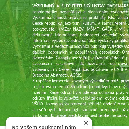
VÝZKUMNÝ A ŠLECHTITELSKÝ ÚSTAV OVOCNÁŘS
problematiky ovocnářství a šlechtěním ovocných
Výzkumná činnost ústavu se prakticky týká všech
České republiky jako tržní kultury. V rámci řešen
poskytovateli (MZe/ NAZV, MŠMT, GAČR , MK , 
definované Metodikami hodnocení výsledků výzk
informací výsledků. Jedná se jak o výsledky publika
Výzkumní a vědečtí pracovníci publikují výsledky v
dalších odborných a populárních časopisech Or
ovocnářské. Časopis uveřejňuje původní vědecké p
časopisem zařazeným do Seznamu recenzovaný
vydávaných v České republice. Je citován v CA B Abs
Breeding Abstracts, AGRIS.
K úspěšně komercializovaným výsledkům patří práv
registrováno téměř 85 odrůd jednotlivých ovocných
řízením. Řadě odrůd byla udělena ochrana práv v
odrůdy třešní je ve světě velký zájem, dvěma odrů
VŠÚO Holovousy za poslední pětileté období zrealiz
a ověřených technologií smluvně předaných uživ
výzkumu do praxe představují pěstitelské metodiky,
×
pěstitelům ovoce.
Na Vašem soukromí nám