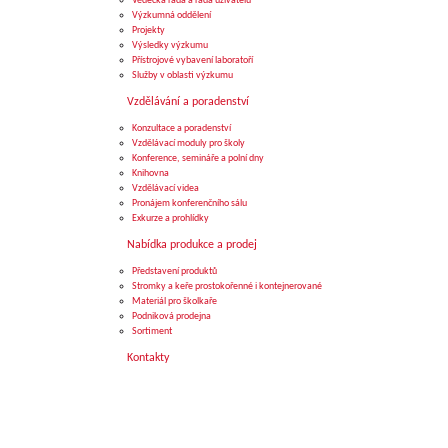
Vědecká rada a rada uživatelů
Výzkumná oddělení
Projekty
Výsledky výzkumu
Přístrojové vybavení laboratoří
Služby v oblasti výzkumu
Vzdělávání a poradenství
Konzultace a poradenství
Vzdělávací moduly pro školy
Konference, semináře a polní dny
Knihovna
Vzdělávací videa
Pronájem konferenčního sálu
Exkurze a prohlídky
Nabídka produkce a prodej
Představení produktů
Stromky a keře prostokořenné i kontejnerované
Materiál pro školkaře
Podniková prodejna
Sortiment
Kontakty