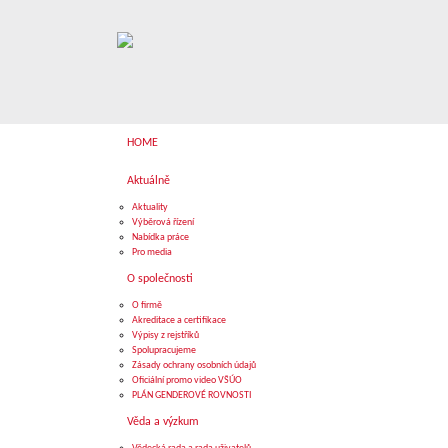
HOME
Aktuálně
Aktuality
Výběrová řízení
Nabídka práce
Pro media
O společnosti
O firmě
Akreditace a certifikace
Výpisy z rejstříků
Spolupracujeme
Zásady ochrany osobních údajů
Oficiální promo video VŠÚO
PLÁN GENDEROVÉ ROVNOSTI
Věda a výzkum