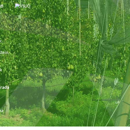
sti
.
c.
tein,
ek
ada
ka