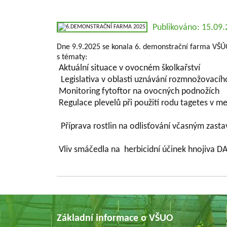
Publikováno: 15.09
Dne 9.9.2025 se konala 6. demonstrační farma VŠÚ
s tématy:
Aktuální situace v ovocném školkařství
Legislativa v oblasti uznávání rozmnožovacíh
Monitoring fytoftor na ovocných podnožích
Regulace plevelů při použití rodu tagetes v m
Příprava rostlin na odlisťování včasným zasta
Vliv smáčedla na herbicidní účinek hnojiva 
Základní informace o VŠUO