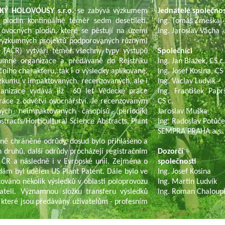
KÝ HOLOVOUSY s.r.o.
se zabývá výzkumem
Jednatelé společno
 plodin kontinuálně téměř sedm desetiletí.
Ing. Tomáš Zmeškal
 ovocných plodin, které se pěstují na území
Ing. Jaroslav Vácha
í výzkumných projektů podporovaných různými
TAČR) vytváří téměř všechny typy výstupů
Společníci
umné organizace a předávané do Rejstříku
Ing. Jan Blažek, CS c
čního charakteru, tak i o výsledky aplikované.
Ing. Josef Kosina, CS 
ýzkumu v impaktovaných, recenzovaných, ale i
Ing. Václav Ludvík
ganizace vydává již 60 let Vědecké práce
Ing. František Paprš
ráce z odvětví ovocnářství. Je recenzovaným
CS c.
ch neimpaktovaných časopisů (periodik)
Jaroslav Muška
tracts/Horticultural Science Abstracts, Plant
Ing. Radoslav Potůč
SEMPRA PRAHA a.s.
ně chráněné odrůdy, dosud bylo přihlášeno a
 druhů, další odrůdy procházejí registračním
Dozorčí r
 ČR a následně i v Evropské unii. Zejména o
společnosti
dám byl udělen US Plant Patent. Dále bylo ve
Ing. Josef Kosina
ováno několik výsledků v oblasti poloprovozu
Ing. Martin Ludvík
ateli. Významnou složku transferu výsledků
Ing. Roman Chaloup
 které jsou předávány uživatelům - profesním