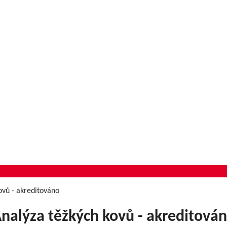
ovů - akreditováno
nalýza těžkých kovů - akreditová