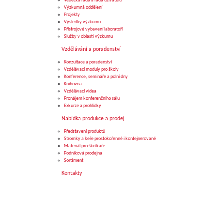
Vědecká rada a rada uživatelů
Výzkumná oddělení
Projekty
Výsledky výzkumu
Přístrojové vybavení laboratoří
Služby v oblasti výzkumu
Vzdělávání a poradenství
Konzultace a poradenství
Vzdělávací moduly pro školy
Konference, semináře a polní dny
Knihovna
Vzdělávací videa
Pronájem konferenčního sálu
Exkurze a prohlídky
Nabídka produkce a prodej
Představení produktů
Stromky a keře prostokořenné i kontejnerované
Materiál pro školkaře
Podniková prodejna
Sortiment
Kontakty