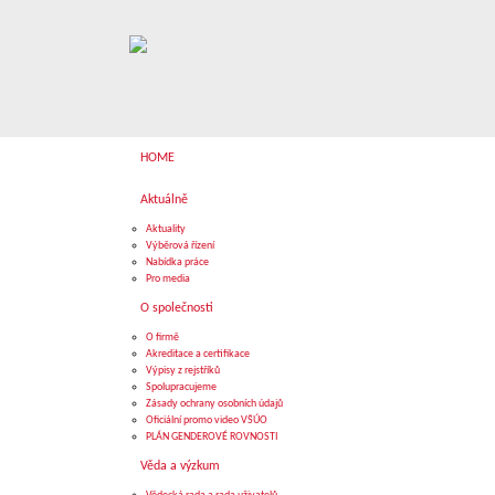
HOME
Aktuálně
Aktuality
Výběrová řízení
Nabídka práce
Pro media
O společnosti
O firmě
Akreditace a certifikace
Výpisy z rejstříků
Spolupracujeme
Zásady ochrany osobních údajů
Oficiální promo video VŠÚO
PLÁN GENDEROVÉ ROVNOSTI
Věda a výzkum