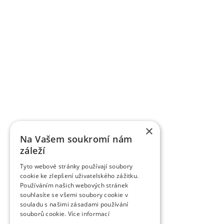
dalších odborných a populárních časopisech Or
ovocnářské. Časopis uveřejňuje původní vědecké p
časopisem zařazeným do Seznamu recenzovaný
vydávaných v České republice. Je citován v CA B Abs
Breeding Abstracts, AGRIS.
K úspěšně komercializovaným výsledkům patří práv
registrováno téměř 85 odrůd jednotlivých ovocných
řízením. Řadě odrůd byla udělena ochrana práv v
odrůdy třešní je ve světě velký zájem, dvěma odrů
VŠÚO Holovousy za poslední pětileté období zrealiz
a ověřených technologií smluvně předaných uživ
výzkumu do praxe představují pěstitelské metodiky,
×
pěstitelům ovoce.
Na Vašem soukromí nám
záleží
Tyto webové stránky používají soubory
cookie ke zlepšení uživatelského zážitku.
Používáním našich webových stránek
souhlasíte se všemi soubory cookie v
souladu s našimi zásadami používání
souborů cookie.
Více informací