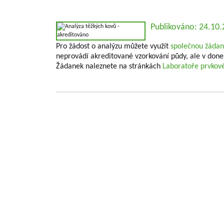
Publikováno: 24.10
Pro žádost o analýzu můžete využít
společnou žáda
neprovádí akreditované vzorkování půdy, ale v done
Žádanek naleznete na stránkách
Laboratoře prvkov
Základní informace o VŠUO
VÝZKUMNÝ A ŠLECHTITELSKÝ ÚSTAV OVOCNÁŘS
problematiky ovocnářství a šlechtěním ovocných
Výzkumná činnost ústavu se prakticky týká všech
České republiky jako tržní kultury. V rámci řešen
poskytovateli (MZe/ NAZV, MŠMT, GAČR , MK , 
definované Metodikami hodnocení výsledků výzk
informací výsledků. Jedná se jak o výsledky publika
Výzkumní a vědečtí pracovníci publikují výsledky v