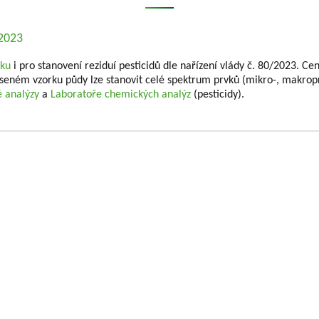
.2023
nku
i pro stanovení reziduí pesticidů dle nařízení vlády č. 80/2023. C
seném vzorku půdy lze stanovit celé spektrum prvků (mikro-, makroprv
é analýzy
a
Laboratoře chemických analýz
(pesticidy).
KÝ HOLOVOUSY s.r.o.
se zabývá výzkumem
Jednatelé společno
 plodin kontinuálně téměř sedm desetiletí.
Ing. Tomáš Zmeškal
 ovocných plodin, které se pěstují na území
Ing. Jaroslav Vácha
í výzkumných projektů podporovaných různými
TAČR) vytváří téměř všechny typy výstupů
Společníci
umné organizace a předávané do Rejstříku
Ing. Jan Blažek, CS c
čního charakteru, tak i o výsledky aplikované.
Ing. Josef Kosina, CS 
ýzkumu v impaktovaných, recenzovaných, ale i
Ing. Václav Ludvík