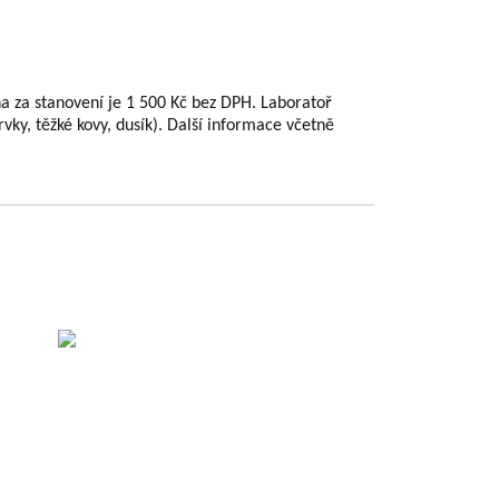
ena za stanovení je 1 500 Kč bez DPH. Laboratoř
ky, těžké kovy, dusík). Další informace včetně
sti
.
c.