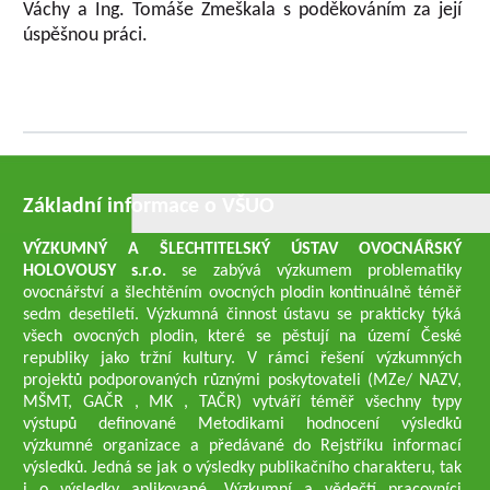
Váchy a Ing. Tomáše Zmeškala s poděkováním za její
úspěšnou práci.
Základní informace o VŠUO
VÝZKUMNÝ A ŠLECHTITELSKÝ ÚSTAV OVOCNÁŘSKÝ
HOLOVOUSY s.r.o.
se zabývá výzkumem problematiky
ovocnářství a šlechtěním ovocných plodin kontinuálně téměř
sedm desetiletí. Výzkumná činnost ústavu se prakticky týká
všech ovocných plodin, které se pěstují na území České
republiky jako tržní kultury. V rámci řešení výzkumných
projektů podporovaných různými poskytovateli (MZe/ NAZV,
MŠMT, GAČR , MK , TAČR) vytváří téměř všechny typy
výstupů definované Metodikami hodnocení výsledků
výzkumné organizace a předávané do Rejstříku informací
výsledků. Jedná se jak o výsledky publikačního charakteru, tak