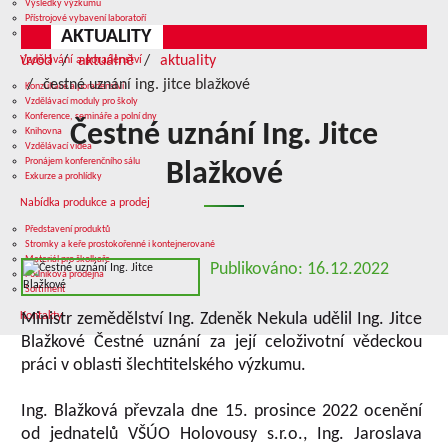
Výsledky výzkumu
Přístrojové vybavení laboratoří
AKTUALITY
Služby v oblasti výzkumu
úvod
aktuálně
aktuality
Vzdělávání a poradenství
čestné uznání ing. jitce blažkové
Konzultace a poradenství
Vzdělávací moduly pro školy
Konference, semináře a polní dny
Čestné uznání Ing. Jitce
Knihovna
Vzdělávací videa
Pronájem konferenčního sálu
Blažkové
Exkurze a prohlídky
Nabídka produkce a prodej
Představení produktů
Stromky a keře prostokořenné i kontejnerované
Materiál pro školkaře
Publikováno: 16.12.2022
Podniková prodejna
Sortiment
Kontakty
Ministr zemědělství Ing. Zdeněk Nekula udělil Ing. Jitce
Blažkové Čestné uznání za její celoživotní vědeckou
práci v oblasti šlechtitelského výzkumu.
Ing. Blažková převzala dne 15. prosince 2022 ocenění
od jednatelů VŠÚO Holovousy s.r.o., Ing. Jaroslava