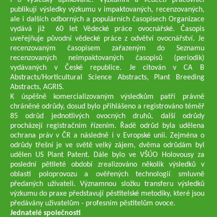
i o výsledky aplikované. Výzkumní a vědečtí pracovníci
publikují výsledky výzkumu v impaktovaných, recenzovaných,
ale i dalších odborných a populárních časopisech Organizace
vydává již 60 let Vědecké práce ovocnářské. Časopis
uveřejňuje původní vědecké práce z odvětví ovocnářství. Je
recenzovaným časopisem zařazeným do Seznamu
recenzovaných neimpaktovaných časopisů (periodik)
vydávaných v České republice. Je citován v CA B
Abstracts/Horticultural Science Abstracts, Plant Breeding
Abstracts, AGRIS.
K úspěšně komercializovaným výsledkům patří právně
chráněné odrůdy, dosud bylo přihlášeno a registrováno téměř
85 odrůd jednotlivých ovocných druhů, další odrůdy
procházejí registračním řízením. Řadě odrůd byla udělena
ochrana práv v ČR a následně i v Evropské unii. Zejména o
odrůdy třešní je ve světě velký zájem, dvěma odrůdám byl
udělen US Plant Patent. Dále bylo ve VŠÚO Holovousy za
poslední pětileté období zrealizováno několik výsledků v
oblasti poloprovozu a ověřených technologií smluvně
předaných uživateli. Významnou složku transferu výsledků
výzkumu do praxe představují pěstitelské metodiky, které jsou
předávány uživatelům - profesním pěstitelům ovoce.
Jednatelé společnosti