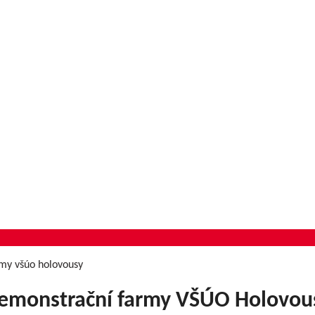
my všúo holovousy
emonstrační farmy VŠÚO Holovou