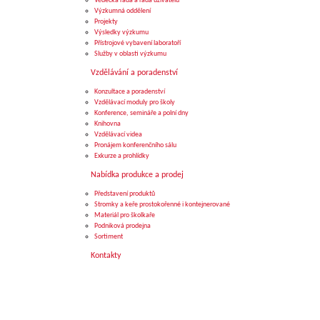
Vědecká rada a rada uživatelů
Výzkumná oddělení
Projekty
Výsledky výzkumu
Přístrojové vybavení laboratoří
Služby v oblasti výzkumu
Vzdělávání a poradenství
Konzultace a poradenství
Vzdělávací moduly pro školy
Konference, semináře a polní dny
Knihovna
Vzdělávací videa
Pronájem konferenčního sálu
Exkurze a prohlídky
Nabídka produkce a prodej
Představení produktů
Stromky a keře prostokořenné i kontejnerované
Materiál pro školkaře
Podniková prodejna
Sortiment
Kontakty