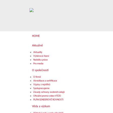
HOME
Aktuálně
Aktuality
Výběrová řízení
Nabídka práce
Pro media
O společnosti
O firmě
Akreditace a certifikace
Výpisy z rejstříků
Spolupracujeme
Zásady ochrany osobních údajů
Oficiální promo video VŠÚO
PLÁN GENDEROVÉ ROVNOSTI
Věda a výzkum