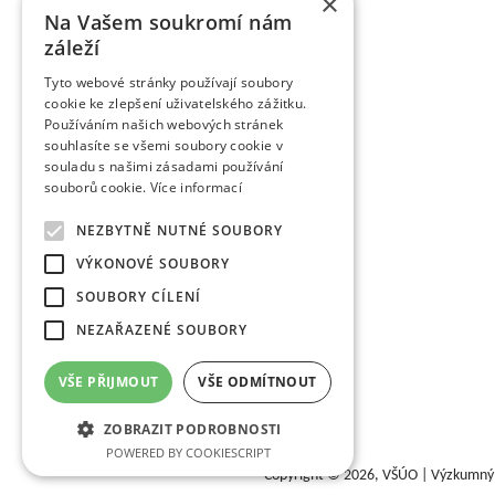
×
pěstitelům ovoce.
Na Vašem soukromí nám
záleží
Tyto webové stránky používají soubory
cookie ke zlepšení uživatelského zážitku.
Používáním našich webových stránek
souhlasíte se všemi soubory cookie v
souladu s našimi zásadami používání
souborů cookie.
Více informací
NEZBYTNĚ NUTNÉ SOUBORY
VÝKONOVÉ SOUBORY
SOUBORY CÍLENÍ
NEZAŘAZENÉ SOUBORY
VŠE PŘIJMOUT
VŠE ODMÍTNOUT
ZOBRAZIT PODROBNOSTI
POWERED BY COOKIESCRIPT
Copyright © 2026,
VŠÚO | Výzkumný a