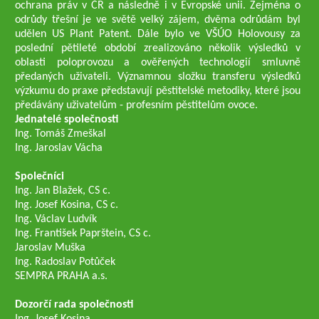
ochrana práv v ČR a následně i v Evropské unii. Zejména o
odrůdy třešní je ve světě velký zájem, dvěma odrůdám byl
udělen US Plant Patent. Dále bylo ve VŠÚO Holovousy za
poslední pětileté období zrealizováno několik výsledků v
oblasti poloprovozu a ověřených technologií smluvně
předaných uživateli. Významnou složku transferu výsledků
výzkumu do praxe představují pěstitelské metodiky, které jsou
předávány uživatelům - profesním pěstitelům ovoce.
Jednatelé společnosti
Ing. Tomáš Zmeškal
Ing. Jaroslav Vácha
Společníci
Ing. Jan Blažek, CS c.
Ing. Josef Kosina, CS c.
Ing. Václav Ludvík
Ing. František Paprštein, CS c.
Jaroslav Muška
Ing. Radoslav Potůček
SEMPRA PRAHA a.s.
Dozorčí rada společnosti