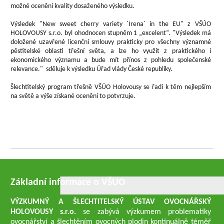
možné ocenění kvality dosaženého výsledku.
Výsledek "New sweet cherry variety ´Irena´ in the EU" z VŠÚO
HOLOVOUSY s.r.o. byl ohodnocen stupněm 1 „excelent“. "Výsledek má
doložené uzavřené licenční smlouvy prakticky pro všechny významné
pěstitelské oblasti třešní světa, a lze ho využít z praktického i
ekonomického významu a bude mít přínos z pohledu společenské
relevance." sděluje k výsledku Úřad vlády České republiky.
Šlechtitelský program třešně VŠÚO Holovousy se řadí k těm nejlepším
na světě a výše získané ocenění to potvrzuje.
Základní informace o VŠUO
VÝZKUMNÝ A ŠLECHTITELSKÝ ÚSTAV OVOCNÁŘSKÝ
HOLOVOUSY s.r.o.
se zabývá výzkumem problematiky
ovocnářství a šlechtěním ovocných plodin kontinuálně téměř