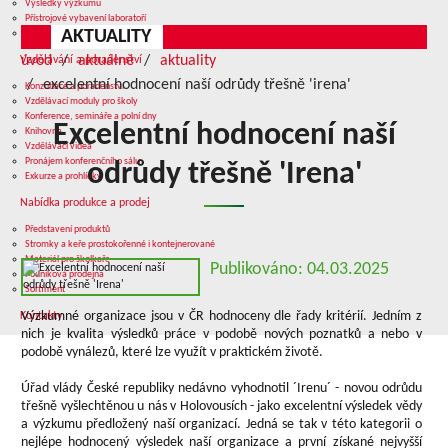
Výsledky výzkumu
Přístrojové vybavení laboratoří
AKTUALITY
Služby v oblasti výzkumu
úvod
aktuálně
aktuality
Vzdělávání a poradenství
excelentní hodnocení naší odrůdy třešně 'irena'
Konzultace a poradenství
Vzdělávací moduly pro školy
Konference, semináře a polní dny
Excelentní hodnocení naší
Knihovna
Vzdělávací videa
Pronájem konferenčního sálu
odrůdy třešně 'Irena'
Exkurze a prohlídky
Nabídka produkce a prodej
Představení produktů
Stromky a keře prostokořenné i kontejnerované
Materiál pro školkaře
Publikováno: 04.03.2025
Podniková prodejna
Sortiment
Výzkumné organizace jsou v ČR hodnoceny dle řady kritérií. Jedním z
Kontakty
nich je kvalita výsledků práce v podobě nových poznatků a nebo v
podobě vynálezů, které lze využít v praktickém životě.
Úřad vlády České republiky nedávno vyhodnotil ´Irenu´ - novou odrůdu
třešně vyšlechtěnou u nás v Holovousích - jako excelentní výsledek vědy
a výzkumu předložený naší organizací. Jedná se tak v této kategorii o
nejlépe hodnocený výsledek naší organizace a první získané nejvyšší