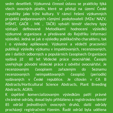
sedm desetiletí. Výzkumná činnost ústavu se prakticky týká
všech ovocných plodin, které se pěstují na území České
republiky jako tržní kultury. V rámci řešení výzkumných
projektů podporovaných různými poskytovateli (MZe/ NAZV,
MŠMT, GAČR , MK , TAČR) vytváří téměř všechny typy
výstupů definované Metodikami hodnocení výsledků
výzkumné organizace a předávané do Rejstříku informací
výsledků. Jedná se jak o výsledky publikačního charakteru, tak
i o výsledky aplikované. Výzkumní a vědečtí pracovníci
publikují výsledky výzkumu v impaktovaných, recenzovaných,
ale i dalších odborných a populárních časopisech Organizace
vydává již 60 let Vědecké práce ovocnářské. Časopis
uveřejňuje původní vědecké práce z odvětví ovocnářství. Je
recenzovaným časopisem zařazeným do Seznamu
recenzovaných neimpaktovaných časopisů (periodik)
vydávaných v České republice. Je citován v CA B
Abstracts/Horticultural Science Abstracts, Plant Breeding
Abstracts, AGRIS.
K úspěšně komercializovaným výsledkům patří právně
chráněné odrůdy, dosud bylo přihlášeno a registrováno téměř
85 odrůd jednotlivých ovocných druhů, další odrůdy
procházejí registračním řízením. Řadě odrůd byla udělena