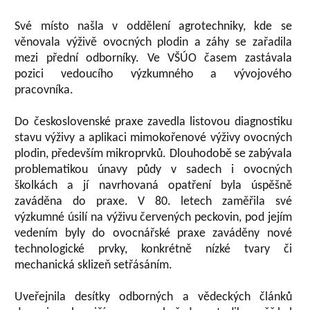
Své místo našla v oddělení agrotechniky, kde se
věnovala výživě ovocných plodin a záhy se zařadila
mezi přední odborníky. Ve VŠÚO časem zastávala
pozici vedoucího výzkumného a vývojového
pracovníka.
Do československé praxe zavedla listovou diagnostiku
stavu výživy a aplikaci mimokořenové výživy ovocných
plodin, především mikroprvků. Dlouhodobě se zabývala
problematikou únavy půdy v sadech i ovocných
školkách a jí navrhovaná opatření byla úspěšně
zaváděna do praxe. V 80. letech zaměřila své
výzkumné úsilí na výživu červených peckovin, pod jejím
vedením byly do ovocnářské praxe zaváděny nové
technologické prvky, konkrétně nízké tvary či
mechanická sklizeň setřásáním.
Uveřejnila desítky odborných a vědeckých článků