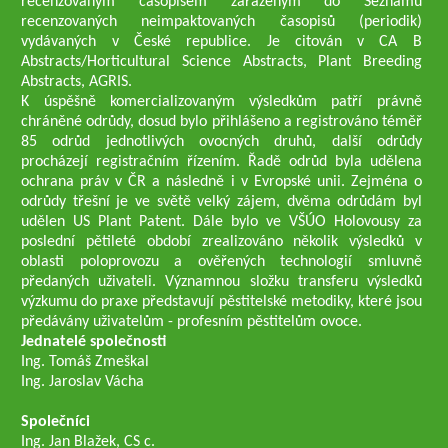
recenzovaným časopisem zařazeným do Seznamu
recenzovaných neimpaktovaných časopisů (periodik)
vydávaných v České republice. Je citován v CA B
Abstracts/Horticultural Science Abstracts, Plant Breeding
Abstracts, AGRIS.
K úspěšně komercializovaným výsledkům patří právně
chráněné odrůdy, dosud bylo přihlášeno a registrováno téměř
85 odrůd jednotlivých ovocných druhů, další odrůdy
procházejí registračním řízením. Řadě odrůd byla udělena
ochrana práv v ČR a následně i v Evropské unii. Zejména o
odrůdy třešní je ve světě velký zájem, dvěma odrůdám byl
udělen US Plant Patent. Dále bylo ve VŠÚO Holovousy za
poslední pětileté období zrealizováno několik výsledků v
oblasti poloprovozu a ověřených technologií smluvně
předaných uživateli. Významnou složku transferu výsledků
výzkumu do praxe představují pěstitelské metodiky, které jsou
předávány uživatelům - profesním pěstitelům ovoce.
Jednatelé společnosti
Ing. Tomáš Zmeškal
Ing. Jaroslav Vácha
Společníci
Ing. Jan Blažek, CS c.