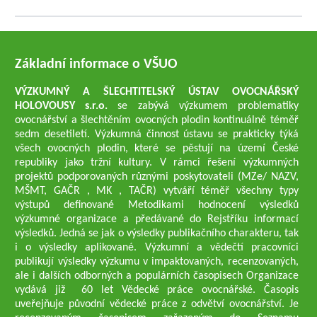
Základní informace o VŠUO
VÝZKUMNÝ A ŠLECHTITELSKÝ ÚSTAV OVOCNÁŘSKÝ
HOLOVOUSY s.r.o.
se zabývá výzkumem problematiky
ovocnářství a šlechtěním ovocných plodin kontinuálně téměř
sedm desetiletí. Výzkumná činnost ústavu se prakticky týká
všech ovocných plodin, které se pěstují na území České
republiky jako tržní kultury. V rámci řešení výzkumných
projektů podporovaných různými poskytovateli (MZe/ NAZV,
MŠMT, GAČR , MK , TAČR) vytváří téměř všechny typy
výstupů definované Metodikami hodnocení výsledků
výzkumné organizace a předávané do Rejstříku informací
výsledků. Jedná se jak o výsledky publikačního charakteru, tak
i o výsledky aplikované. Výzkumní a vědečtí pracovníci
publikují výsledky výzkumu v impaktovaných, recenzovaných,
ale i dalších odborných a populárních časopisech Organizace
vydává již 60 let Vědecké práce ovocnářské. Časopis
uveřejňuje původní vědecké práce z odvětví ovocnářství. Je