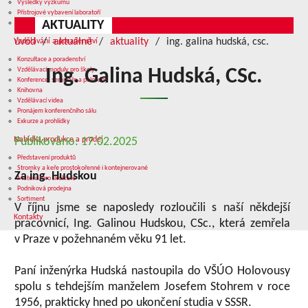
Výsledky výzkumu
Přístrojové vybavení laboratoří
AKTUALITY
Služby v oblasti výzkumu
úvod
aktuálně
aktuality
ing. galina hudská, csc.
Vzdělávání a poradenství
Konzultace a poradenství
Vzdělávací moduly pro školy
Ing. Galina Hudská, CSc.
Konference, semináře a polní dny
Knihovna
Vzdělávací videa
Pronájem konferenčního sálu
Exkurze a prohlídky
Nabídka produkce a prodej
Publikováno: 17.02.2025
Představení produktů
Stromky a keře prostokořenné i kontejnerované
Za ing. Hudskou
Materiál pro školkaře
Podniková prodejna
Sortiment
V říjnu jsme se naposledy rozloučili s naší někdejší
Kontakty
pracovnicí, Ing. Galinou Hudskou, CSc., která zemřela
v Praze v požehnaném věku 91 let.
Paní inženýrka Hudská nastoupila do VŠÚO Holovousy
spolu s tehdejším manželem Josefem Stohrem v roce
1956, prakticky hned po ukončení studia v SSSR.