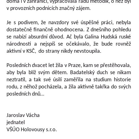
doma i v zahraničí, vypracovala řadu metodik, o něž byl
v provozních podnicích značný zájem.
Je s podivem, že navzdory své úspěšné práci, nebyla
dostatečně finančně ohodnocena. Z dnešního pohledu
se nabízí absurdní důvod. Ač byla Galina Hudská ruské
národnosti a nejspíš se očekávalo, že bude rovněž
aktivní v KSČ, do strany nikdy nevstoupila.
Posledních dvacet let žila v Praze, kam se přestěhovala,
aby byla blíž svým dětem. Badatelský duch se nikam
neztratil, a tak své úsilí zaměřila na studium historie
rodu, z něhož pocházela, a žila aktivně takřka do svých
posledních dnů…
Jaroslav Vácha
jednatel
VŠÚO Holovousy s.r.o.