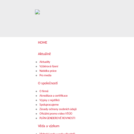
HOME
Aktuálně
Aktuality
Výběrová řízení
Nabídka práce
Pro media
O společnosti
O firmě
Akreditace a certifikace
Výpisy z rejstříků
Spolupracujeme
Zásady ochrany osobních údajů
Oficiální promo video VŠÚO
PLÁN GENDEROVÉ ROVNOSTI
Věda a výzkum