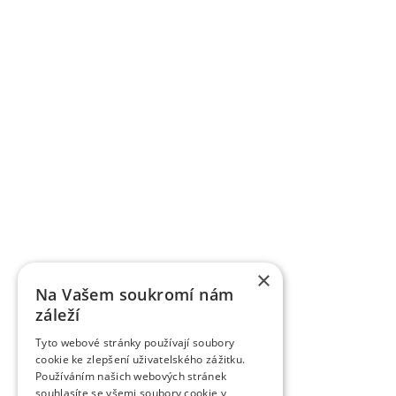
definované Metodikami hodnocení výsledků výzk
informací výsledků. Jedná se jak o výsledky publika
Výzkumní a vědečtí pracovníci publikují výsledky v
dalších odborných a populárních časopisech Or
ovocnářské. Časopis uveřejňuje původní vědecké p
časopisem zařazeným do Seznamu recenzovaný
vydávaných v České republice. Je citován v CA B Abs
Breeding Abstracts, AGRIS.
K úspěšně komercializovaným výsledkům patří práv
registrováno téměř 85 odrůd jednotlivých ovocných
řízením. Řadě odrůd byla udělena ochrana práv v
odrůdy třešní je ve světě velký zájem, dvěma odrů
VŠÚO Holovousy za poslední pětileté období zrealiz
a ověřených technologií smluvně předaných uživ
výzkumu do praxe představují pěstitelské metodiky,
×
pěstitelům ovoce.
Na Vašem soukromí nám
záleží
Tyto webové stránky používají soubory
cookie ke zlepšení uživatelského zážitku.
Používáním našich webových stránek
souhlasíte se všemi soubory cookie v