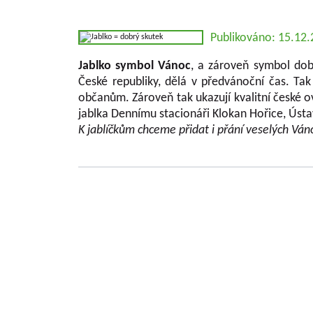
Publikováno: 15.12
Jablko symbol Vánoc
, a zároveň symbol dob
České republiky, dělá v předvánoční čas. Tak
občanům. Zároveň tak ukazují kvalitní české o
jablka Dennímu stacionáři Klokan Hořice, Ústa
K jablíčkům chceme přidat i přání veselých Ván
Základní informace o VŠUO
VÝZKUMNÝ A ŠLECHTITELSKÝ ÚSTAV OVOCNÁŘS
problematiky ovocnářství a šlechtěním ovocných
Výzkumná činnost ústavu se prakticky týká všech
České republiky jako tržní kultury. V rámci řešen
poskytovateli (MZe/ NAZV, MŠMT, GAČR , MK , 