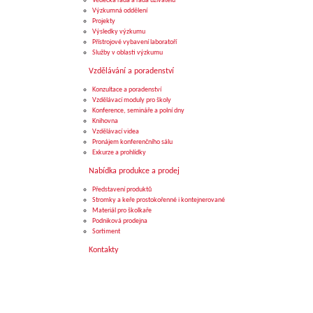
Vědecká rada a rada uživatelů
Výzkumná oddělení
Projekty
Výsledky výzkumu
Přístrojové vybavení laboratoří
Služby v oblasti výzkumu
Vzdělávání a poradenství
Konzultace a poradenství
Vzdělávací moduly pro školy
Konference, semináře a polní dny
Knihovna
Vzdělávací videa
Pronájem konferenčního sálu
Exkurze a prohlídky
Nabídka produkce a prodej
Představení produktů
Stromky a keře prostokořenné i kontejnerované
Materiál pro školkaře
Podniková prodejna
Sortiment
Kontakty