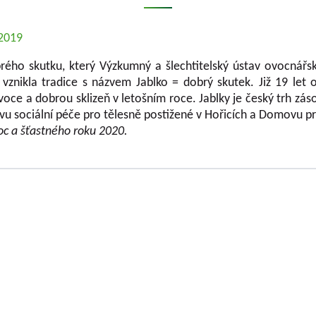
.2019
rého skutku, který Výzkumný a šlechtitelský ústav ovocnářsk
 vznikla tradice s názvem Jablko = dobrý skutek. Již 19 let 
voce a dobrou sklizeň v letošním roce. Jablky je český trh z
vu sociální péče pro tělesně postižené v Hořicích a Domovu pr
oc a šťastného roku 2020.
KÝ HOLOVOUSY s.r.o.
se zabývá výzkumem
Jednatelé společno
 plodin kontinuálně téměř sedm desetiletí.
Ing. Tomáš Zmeškal
 ovocných plodin, které se pěstují na území
Ing. Jaroslav Vácha
í výzkumných projektů podporovaných různými
TAČR) vytváří téměř všechny typy výstupů
Společníci