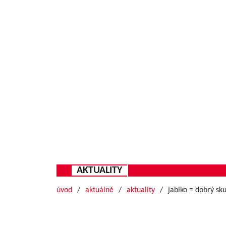
AKTUALITY
úvod
aktuálně
aktuality
jablko = dobrý sk