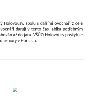
ý Holovousy, spolu s dalšími ovocnáři z celé
ovocnáři darují v tento čas jablka potřebným
ásobován až do jara. VŠÚO Holovousy poskytuje
o seniory v Hořicích.
sti