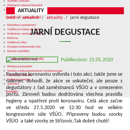
Výsledky výzkumu
Přístrojové vybavení laboratoří
AKTUALITY
Služby v oblasti výzkumu
úvod
aktuálně
aktuality
jarní degustace
Vzdělávání a poradenství
Konzultace a poradenství
Vzdělávací moduly pro školy
JARNÍ DEGUSTACE
Konference, semináře a polní dny
Knihovna
Vzdělávací videa
Pronájem konferenčního sálu
Exkurze a prohlídky
Nabídka produkce a prodej
Publikováno: 22.05.2020
Představení produktů
Stromky a keře prostokořenné i kontejnerované
Pandemie koronaviru ovlivnila i tuto akci, takže jsme se
Materiál pro školkaře
Podniková prodejna
nakonec dohodli, že akce se uskuteční, ale pouze s
Sortiment
degustátory z řad zaměstnanců VŠÚO a v omezeném
Kontakty
počtu. Zároveň budou dodržována všechna pravidla
hygieny a opatření proti koronaviru. Celá akce začne
ve středu 27.5.2020 ve 12:30 hod ve velkém
kongresovém sále VŠÚO. Připraveny budou vzorky
VŠÚO a také vzorky ze Střízovic.Tak dobré chutě!