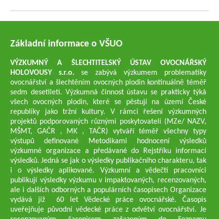
Základní informace o VŠUO
VÝZKUMNÝ A ŠLECHTITELSKÝ ÚSTAV OVOCNÁŘSKÝ
HOLOVOUSY s.r.o.
se zabývá výzkumem problematiky
ovocnářství a šlechtěním ovocných plodin kontinuálně téměř
sedm desetiletí. Výzkumná činnost ústavu se prakticky týká
všech ovocných plodin, které se pěstují na území České
republiky jako tržní kultury. V rámci řešení výzkumných
projektů podporovaných různými poskytovateli (MZe/ NAZV,
MŠMT, GAČR , MK , TAČR) vytváří téměř všechny typy
výstupů definované Metodikami hodnocení výsledků
výzkumné organizace a předávané do Rejstříku informací
výsledků. Jedná se jak o výsledky publikačního charakteru, tak
i o výsledky aplikované. Výzkumní a vědečtí pracovníci
publikují výsledky výzkumu v impaktovaných, recenzovaných,
ale i dalších odborných a populárních časopisech Organizace
vydává již 60 let Vědecké práce ovocnářské. Časopis
uveřejňuje původní vědecké práce z odvětví ovocnářství. Je