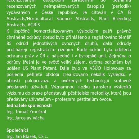
recenzovaným časopisem zařazeným do Seznamu
recenzovaných neimpaktovaných časopisů (periodik)
vydávaných v České republice. Je citován v CA B
Abstracts/Horticultural Science Abstracts, Plant Breeding
Abstracts, AGRIS.
K úspěšně komercializovaným výsledkům patří právně
chráněné odrůdy, dosud bylo přihlášeno a registrováno téměř
85 odrůd jednotlivých ovocných druhů, další odrůdy
procházejí registračním řízením. Řadě odrůd byla udělena
ochrana práv v ČR a následně i v Evropské unii. Zejména o
odrůdy třešní je ve světě velký zájem, dvěma odrůdám byl
udělen US Plant Patent. Dále bylo ve VŠÚO Holovousy za
poslední pětileté období zrealizováno několik výsledků v
oblasti poloprovozu a ověřených technologií smluvně
předaných uživateli. Významnou složku transferu výsledků
výzkumu do praxe představují pěstitelské metodiky, které jsou
předávány uživatelům - profesním pěstitelům ovoce.
Jednatelé společnosti
Ing. Tomáš Zmeškal
Ing. Jaroslav Vácha
Společníci
Ing. Jan Blažek, CS c.