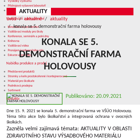
Výsledky výzkumu
Přístrojové vybavení laboratoří
AKTUALITY
Služby v oblasti výzkumu
úvod
aktuálně
aktuality
Vzdělávání a poradenství
konala se 5. demonstrační farma holovousy
Konzultace a poradenství
Vzdělávací moduly pro školy
Konference, semináře a polní dny
KONALA SE 5.
Knihovna
Vzdělávací videa
Pronájem konferenčního sálu
DEMONSTRAČNÍ FARMA
Exkurze a prohlídky
Nabídka produkce a prodej
HOLOVOUSY
Představení produktů
Stromky a keře prostokořenné i kontejnerované
Materiál pro školkaře
Podniková prodejna
Sortiment
Publikováno: 20.09.2021
Kontakty
Dne 15. 9. 2021 se konala 5. demonstrační farma ve VŠÚO Holovousy.
Téma této akce bylo školkařství a integrovaná ochrana v ovocných
školkách.
Zazněla velmi zajímavá témata: AKTUALITY V OBLASTI
ZDRAVOTNÍHO STAVU VÝSADBOVÉHO MATERIÁLU