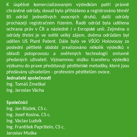
K úspěšně komercializovaným výsledkům patří právně
chráněné odrůdy, dosud bylo přihlášeno a registrováno téměř
85 odrůd jednotlivých ovocných druhů, další odrůdy
procházejí registračním řízením. Řadě odrůd byla udělena
ochrana práv v ČR a následně i v Evropské unii. Zejména o
odrůdy třešní je ve světě velký zájem, dvěma odrůdám byl
udělen US Plant Patent. Dále bylo ve VŠÚO Holovousy za
poslední pětileté období zrealizováno několik výsledků v
oblasti poloprovozu a ověřených technologií smluvně
předaných uživateli. Významnou složku transferu výsledků
výzkumu do praxe představují pěstitelské metodiky, které jsou
předávány uživatelům - profesním pěstitelům ovoce.
Jednatelé společnosti
Ing. Tomáš Zmeškal
Ing. Jaroslav Vácha
Společníci
Ing. Jan Blažek, CS c.
Ing. Josef Kosina, CS c.
Ing. Václav Ludvík
Ing. František Paprštein, CS c.
Jaroslav Muška