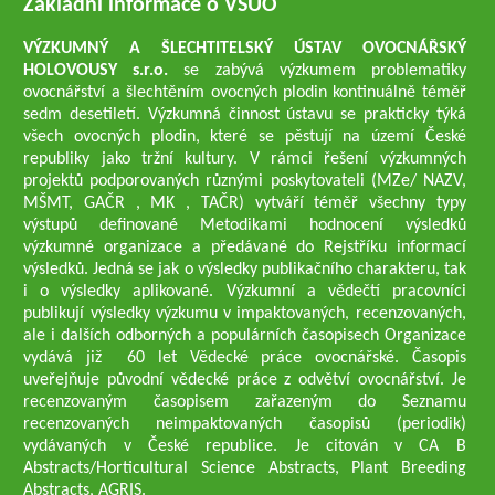
Základní informace o VŠUO
VÝZKUMNÝ A ŠLECHTITELSKÝ ÚSTAV OVOCNÁŘSKÝ
HOLOVOUSY s.r.o.
se zabývá výzkumem problematiky
ovocnářství a šlechtěním ovocných plodin kontinuálně téměř
sedm desetiletí. Výzkumná činnost ústavu se prakticky týká
všech ovocných plodin, které se pěstují na území České
republiky jako tržní kultury. V rámci řešení výzkumných
projektů podporovaných různými poskytovateli (MZe/ NAZV,
MŠMT, GAČR , MK , TAČR) vytváří téměř všechny typy
výstupů definované Metodikami hodnocení výsledků
výzkumné organizace a předávané do Rejstříku informací
výsledků. Jedná se jak o výsledky publikačního charakteru, tak
i o výsledky aplikované. Výzkumní a vědečtí pracovníci
publikují výsledky výzkumu v impaktovaných, recenzovaných,
ale i dalších odborných a populárních časopisech Organizace
vydává již 60 let Vědecké práce ovocnářské. Časopis
uveřejňuje původní vědecké práce z odvětví ovocnářství. Je
recenzovaným časopisem zařazeným do Seznamu
recenzovaných neimpaktovaných časopisů (periodik)
vydávaných v České republice. Je citován v CA B
Abstracts/Horticultural Science Abstracts, Plant Breeding
Abstracts, AGRIS.