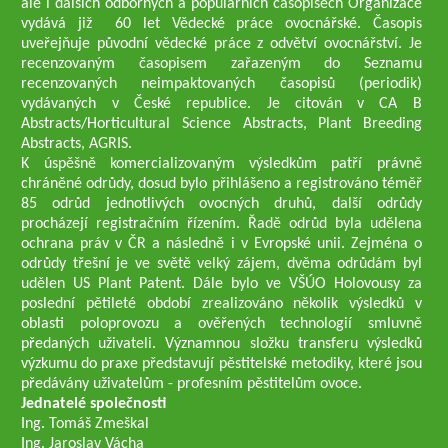
ale i dalších odborných a populárních časopisech Organizace
vydává již 60 let Vědecké práce ovocnářské. Časopis
uveřejňuje původní vědecké práce z odvětví ovocnářství. Je
recenzovaným časopisem zařazeným do Seznamu
recenzovaných neimpaktovaných časopisů (periodik)
vydávaných v České republice. Je citován v CA B
Abstracts/Horticultural Science Abstracts, Plant Breeding
Abstracts, AGRIS.
K úspěšně komercializovaným výsledkům patří právně
chráněné odrůdy, dosud bylo přihlášeno a registrováno téměř
85 odrůd jednotlivých ovocných druhů, další odrůdy
procházejí registračním řízením. Řadě odrůd byla udělena
ochrana práv v ČR a následně i v Evropské unii. Zejména o
odrůdy třešní je ve světě velký zájem, dvěma odrůdám byl
udělen US Plant Patent. Dále bylo ve VŠÚO Holovousy za
poslední pětileté období zrealizováno několik výsledků v
oblasti poloprovozu a ověřených technologií smluvně
předaných uživateli. Významnou složku transferu výsledků
výzkumu do praxe představují pěstitelské metodiky, které jsou
předávány uživatelům - profesním pěstitelům ovoce.
Jednatelé společnosti
Ing. Tomáš Zmeškal
Ing. Jaroslav Vácha