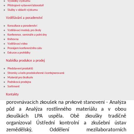
Výsledky výzkumu
Výsledky výzkumu
Přístrojové vybavení laboratoří
Přístrojové vybavení laboratoří
AKTUALITY
Služby v oblasti výzkumu
Služby v oblasti výzkumu
úvod
aktuálně
aktuality
Vzdělávání a poradenství
Vzdělávání a poradenství
laboratorní komplement - laboratoř prvkové analýzy
Konzultace a poradenství
Konzultace a poradenství
Vzdělávací moduly pro školy
Vzdělávací moduly pro školy
Konference, semináře a polní dny
Konference, semináře a polní dny
Laboratorní komplement -
Knihovna
Knihovna
Vzdělávací videa
Vzdělávací videa
Pronájem konferenčního sálu
Pronájem konferenčního sálu
Laboratoř prvkové analýzy
Exkurze a prohlídky
Exkurze a prohlídky
Nabídka produkce a prodej
Nabídka produkce a prodej
Představení produktů
Představení produktů
Stromky a keře prostokořenné i kontejnerované
Stromky a keře prostokořenné i kontejnerované
Materiál pro školkaře
Materiál pro školkaře
Publikováno: 29.03.2023
Podniková prodejna
Podniková prodejna
Sortiment
Sortiment
Kontakty
Kontakty
LPA se účastnila dvou mezilaboratorních
porovnávacích zkoušek na prvkové stanovení - Analýza
půd a Analýza rostlinného materiálu a v obou
zkouškách LPA uspěla. Obě zkoušky tradičně
organizoval Ústřední kontrolní a zkušební ústav
zemědělský, Oddělení mezilaboratorních