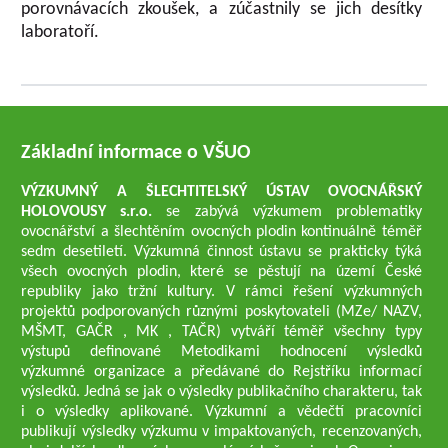
porovnávacích zkoušek, a zúčastnily se jich desítky
laboratoří.
Základní informace o VŠUO
VÝZKUMNÝ A ŠLECHTITELSKÝ ÚSTAV OVOCNÁŘSKÝ
HOLOVOUSY s.r.o.
se zabývá výzkumem problematiky
ovocnářství a šlechtěním ovocných plodin kontinuálně téměř
sedm desetiletí. Výzkumná činnost ústavu se prakticky týká
všech ovocných plodin, které se pěstují na území České
republiky jako tržní kultury. V rámci řešení výzkumných
projektů podporovaných různými poskytovateli (MZe/ NAZV,
MŠMT, GAČR , MK , TAČR) vytváří téměř všechny typy
výstupů definované Metodikami hodnocení výsledků
výzkumné organizace a předávané do Rejstříku informací
výsledků. Jedná se jak o výsledky publikačního charakteru, tak
i o výsledky aplikované. Výzkumní a vědečtí pracovníci
publikují výsledky výzkumu v impaktovaných, recenzovaných,