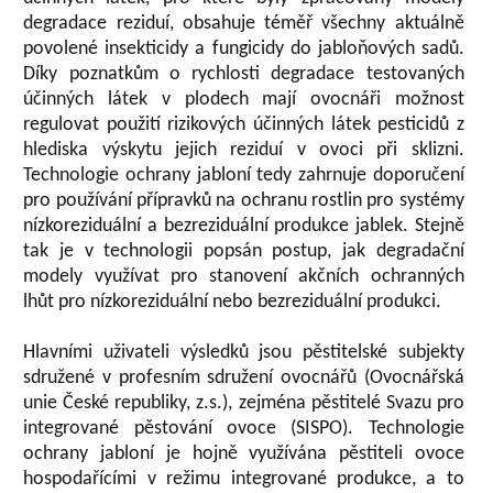
degradace reziduí, obsahuje téměř všechny aktuálně
povolené insekticidy a fungicidy do jabloňových sadů.
Díky poznatkům o rychlosti degradace testovaných
účinných látek v plodech mají ovocnáři možnost
regulovat použití rizikových účinných látek pesticidů z
hlediska výskytu jejich reziduí v ovoci při sklizni.
Technologie ochrany jabloní tedy zahrnuje doporučení
pro používání přípravků na ochranu rostlin pro systémy
nízkoreziduální a bezreziduální produkce jablek. Stejně
tak je v technologii popsán postup, jak degradační
modely využívat pro stanovení akčních ochranných
lhůt pro nízkoreziduální nebo bezreziduální produkci.
Hlavními uživateli výsledků jsou pěstitelské subjekty
sdružené v profesním sdružení ovocnářů (Ovocnářská
unie České republiky, z.s.), zejména pěstitelé Svazu pro
integrované pěstování ovoce (SISPO). Technologie
ochrany jabloní je hojně využívána pěstiteli ovoce
hospodařícími v režimu integrované produkce, a to