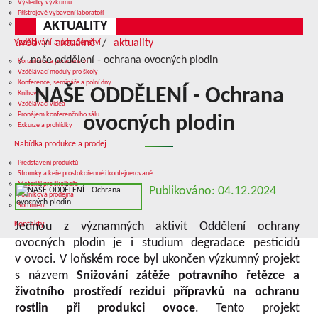
Výsledky výzkumu
Přístrojové vybavení laboratoří
AKTUALITY
Služby v oblasti výzkumu
úvod
aktuálně
aktuality
Vzdělávání a poradenství
naše oddělení - ochrana ovocných plodin
Konzultace a poradenství
Vzdělávací moduly pro školy
Konference, semináře a polní dny
NAŠE ODDĚLENÍ - Ochrana
Knihovna
Vzdělávací videa
Pronájem konferenčního sálu
ovocných plodin
Exkurze a prohlídky
Nabídka produkce a prodej
Představení produktů
Stromky a keře prostokořenné i kontejnerované
Materiál pro školkaře
Publikováno: 04.12.2024
Podniková prodejna
Sortiment
Kontakty
Jednou z významných aktivit Oddělení ochrany
ovocných plodin je i studium degradace pesticidů
v ovoci. V loňském roce byl ukončen výzkumný projekt
s názvem
Snižování zátěže potravního řetězce a
životního prostředí rezidui přípravků na ochranu
rostlin při produkci ovoce
. Tento projekt