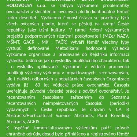
HOLOVOUSY s.r.o.
se zabývá výzkumem problematiky
ovocnářství a šlechtěním ovocných plodin kontinuálně téměř
sedm desetiletí. Výzkumná činnost ústavu se prakticky týká
všech ovocných plodin, které se pěstují na území České
republiky jako tržní kultury. V rámci řešení výzkumných
projektů podporovaných různými poskytovateli (MZe/ NAZV,
MŠMT, GAČR , MK , TAČR) vytváří téměř všechny typy
výstupů definované Metodikami hodnocení výsledků
výzkumné organizace a předávané do Rejstříku informací
výsledků. Jedná se jak o výsledky publikačního charakteru, tak
i o výsledky aplikované. Výzkumní a vědečtí pracovníci
publikují výsledky výzkumu v impaktovaných, recenzovaných,
ale i dalších odborných a populárních časopisech Organizace
vydává již 60 let Vědecké práce ovocnářské. Časopis
uveřejňuje původní vědecké práce z odvětví ovocnářství. Je
recenzovaným časopisem zařazeným do Seznamu
recenzovaných neimpaktovaných časopisů (periodik)
vydávaných v České republice. Je citován v CA B
Abstracts/Horticultural Science Abstracts, Plant Breeding
Abstracts, AGRIS.
K úspěšně komercializovaným výsledkům patří právně
chráněné odrůdy, dosud bylo přihlášeno a registrováno téměř