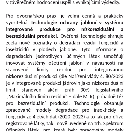
v závěrečném hodnocení uspěl s vynikajícími výsledky.
Pro ovocnářskou praxi je velmi cenná a prakticky
využitelná
Technologie ochrany jabloní v systému
integrované produkce pro nízkoreziduální a
bezreziduální produkci.
Ověřená technologie shrnuje
zcela nové poznatky o degradaci reziduí fungicidů a
insekticidů v plodech jabloně. Tyto informace o
degradacích jednotlivých účinných látek umožňují
inovovat systémy ošetření jabloní v návaznosti na
stanovené limity reziduí pro integrovanou
nízkoreziduální produkci (dle Nařízení vlády č. 80/2023
je v integrované produkci jádrovin jako nízkoreziduální
limit stanoven akční práh 30% legislativního
„Maximálního limitu reziduí“ – dále MLR), případně též
pro bezreziduální produkci. Technologie obsahuje
zpracované modely degradace pro insekticidy a
fungicidy ze 4letých dat (2020–2023) a to jak pro dříve
registrované látky, tak i nově uvedené na trh. Spektrum
účinných látek, pro které byly zpracovány modely