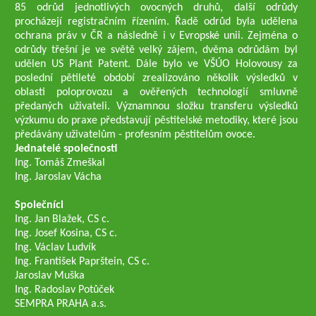
85 odrůd jednotlivých ovocných druhů, další odrůdy
procházejí registračním řízením. Řadě odrůd byla udělena
ochrana práv v ČR a následně i v Evropské unii. Zejména o
odrůdy třešní je ve světě velký zájem, dvěma odrůdám byl
udělen US Plant Patent. Dále bylo ve VŠÚO Holovousy za
poslední pětileté období zrealizováno několik výsledků v
oblasti poloprovozu a ověřených technologií smluvně
předaných uživateli. Významnou složku transferu výsledků
výzkumu do praxe představují pěstitelské metodiky, které jsou
předávány uživatelům - profesním pěstitelům ovoce.
Jednatelé společnosti
Ing. Tomáš Zmeškal
Ing. Jaroslav Vácha
Společníci
Ing. Jan Blažek, CS c.
Ing. Josef Kosina, CS c.
Ing. Václav Ludvík
Ing. František Paprštein, CS c.
Jaroslav Muška
Ing. Radoslav Potůček
SEMPRA PRAHA a.s.