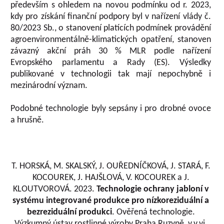
především s ohledem na novou podmínku od r. 2023,
kdy pro získání finanční podpory byl v nařízení vlády č.
80/2023 Sb., o stanovení platících podmínek provádění
agroenvironmentálně-klimatických opatření, stanoven
závazný akční práh 30 % MLR podle nařízení
Evropského parlamentu a Rady (ES). Výsledky
publikované v technologii tak mají nepochybně i
mezinárodní význam.
Podobné technologie byly sepsány i pro drobné ovoce
a hrušně.
T. HORSKÁ, M. SKALSKÝ, J. OUŘEDNÍČKOVÁ, J. STARÁ, F.
KOCOUREK, J. HAJŠLOVÁ, V. KOCOUREK a J.
KLOUTVOROVÁ. 2023.
Technologie ochrany jabloní v
systému integrované produkce pro nízkoreziduální a
bezreziduální produkci
. Ověřená technologie.
Výzkumný ústav rostlinné výroby Praha Ruzyně, v.v.vi.