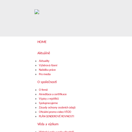
HOME
Aktuálně
Aktuality
Výběrová řízení
Nabídka práce
Pro media
O společnosti
O firmě
Akreditace a certifikace
Výpisy z rejstříků
Spolupracujeme
Zásady ochrany osobních údajů
Oficiální promo video VŠÚO
PLÁN GENDEROVÉ ROVNOSTI
Věda a výzkum