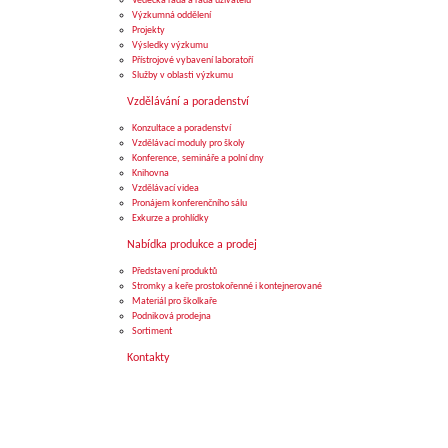
Vědecká rada a rada uživatelů
Výzkumná oddělení
Projekty
Výsledky výzkumu
Přístrojové vybavení laboratoří
Služby v oblasti výzkumu
Vzdělávání a poradenství
Konzultace a poradenství
Vzdělávací moduly pro školy
Konference, semináře a polní dny
Knihovna
Vzdělávací videa
Pronájem konferenčního sálu
Exkurze a prohlídky
Nabídka produkce a prodej
Představení produktů
Stromky a keře prostokořenné i kontejnerované
Materiál pro školkaře
Podniková prodejna
Sortiment
Kontakty