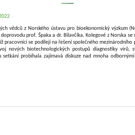
.2022
kých vědců z Norského ústavu pro bioekonomický výzkum (N
 v doprovodu prof. Špaka a dr. Bilavčíka. Kolegové z Norska s
ejíž pracovníci se podílejí na řešení společného mezinárodníh
voj nových biotechnologických postupů diagnostiky virů, 
u setkání probíhala zajímavá diskuze nad mnoha odbornými 