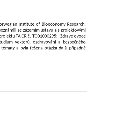
orwegian Institute of Bioeconomy Research;
e seznámili se zázemím ústavu a s projektovými
o projektu TA ČR č. TO01000295: "Zdravé ovoce
studium vektorů, ozdravování a bezpečného
tématy a byla řešena otázka další případné