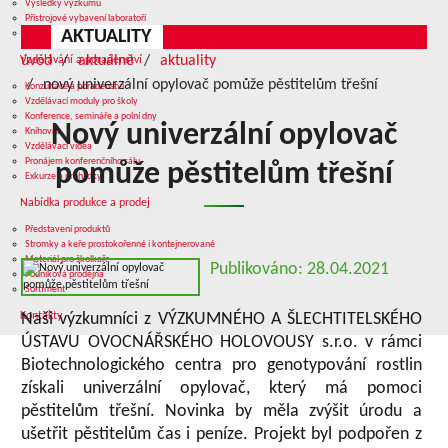
Výsledky výzkumu
Přístrojové vybavení laboratoří
AKTUALITY
Služby v oblasti výzkumu
úvod
aktuálně
aktuality
Vzdělávání a poradenství
nový univerzální opylovač pomůže pěstitelům třešní
Konzultace a poradenství
Vzdělávací moduly pro školy
Konference, semináře a polní dny
Nový univerzální opylovač
Knihovna
Vzdělávací videa
Pronájem konferenčního sálu
pomůže pěstitelům třešní
Exkurze a prohlídky
Nabídka produkce a prodej
Představení produktů
Stromky a keře prostokořenné i kontejnerované
Materiál pro školkaře
Publikováno: 28.04.2021
Podniková prodejna
Sortiment
Kontakty
Naši výzkumníci z VÝZKUMNÉHO A ŠLECHTITELSKÉHO
ÚSTAVU OVOCNÁŘSKÉHO HOLOVOUSY s.r.o. v rámci
Biotechnologického centra pro genotypování rostlin
získali univerzální opylovač, který má pomoci
pěstitelům třešní. Novinka by měla zvýšit úrodu a
ušetřit pěstitelům čas i peníze. Projekt byl podpořen z