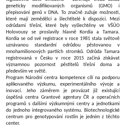
geneticky modifikovaných organismů (GMO) i
přepisování genů v DNA. To značně zužuje možnosti,
které mají zemědělci a šlechtitelé k dispozici. Mezi
odrůdami třešní, které byly vyšlechtěny ve VŠÚO
Holovousy se proslavily hlavně Kordia a Tamara.
Kordia se od své registrace v roce 1981 stala světově
uznávanou standardní odrůdou pěstovanou v
mnohamilionových partiích stromků. Odrůda Tamara
registrovaná v Česku v roce 2015 začíná získávat
významnou pozornost pěstitelů třešní doma a
především ve světě.
Program Národní centra kompetence cílí na podporu
aplikovaného výzkumu, experimentálního vývoje a
inovací. Jeho záměrem je provázat již existující
úspěšná centra Grantové agentury ČR a operačních
programů s dalšími výzkumnými centry a jednotkami
do jednoho integrovaného systému. Biotechnologické
centrum pro genotypování rostlin je jedním z těchto
center.