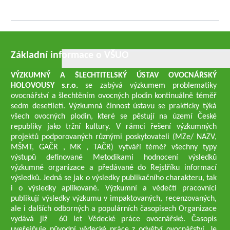
Základní informace o VŠUO
VÝZKUMNÝ A ŠLECHTITELSKÝ ÚSTAV OVOCNÁŘSKÝ
HOLOVOUSY s.r.o.
se zabývá výzkumem problematiky
ovocnářství a šlechtěním ovocných plodin kontinuálně téměř
sedm desetiletí. Výzkumná činnost ústavu se prakticky týká
všech ovocných plodin, které se pěstují na území České
republiky jako tržní kultury. V rámci řešení výzkumných
projektů podporovaných různými poskytovateli (MZe/ NAZV,
MŠMT, GAČR , MK , TAČR) vytváří téměř všechny typy
výstupů definované Metodikami hodnocení výsledků
výzkumné organizace a předávané do Rejstříku informací
výsledků. Jedná se jak o výsledky publikačního charakteru, tak
i o výsledky aplikované. Výzkumní a vědečtí pracovníci
publikují výsledky výzkumu v impaktovaných, recenzovaných,
ale i dalších odborných a populárních časopisech Organizace
vydává již 60 let Vědecké práce ovocnářské. Časopis
uveřejňuje původní vědecké práce z odvětví ovocnářství. Je