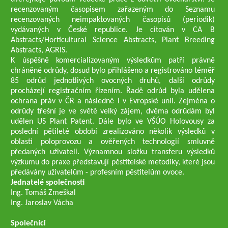
recenzovaným časopisem zařazeným do Seznamu
recenzovaných neimpaktovaných časopisů (periodik)
vydávaných v České republice. Je citován v CA B
Abstracts/Horticultural Science Abstracts, Plant Breeding
Abstracts, AGRIS.
K úspěšně komercializovaným výsledkům patří právně
chráněné odrůdy, dosud bylo přihlášeno a registrováno téměř
85 odrůd jednotlivých ovocných druhů, další odrůdy
procházejí registračním řízením. Řadě odrůd byla udělena
ochrana práv v ČR a následně i v Evropské unii. Zejména o
odrůdy třešní je ve světě velký zájem, dvěma odrůdám byl
udělen US Plant Patent. Dále bylo ve VŠÚO Holovousy za
poslední pětileté období zrealizováno několik výsledků v
oblasti poloprovozu a ověřených technologií smluvně
předaných uživateli. Významnou složku transferu výsledků
výzkumu do praxe představují pěstitelské metodiky, které jsou
předávány uživatelům - profesním pěstitelům ovoce.
Jednatelé společnosti
Ing. Tomáš Zmeškal
Ing. Jaroslav Vácha
Společníci