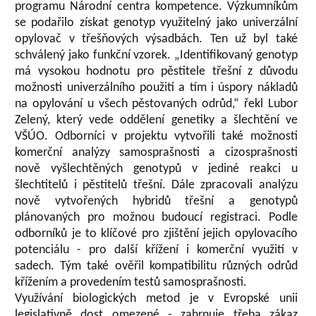
programu Národní centra kompetence. Výzkumníkům
se podařilo získat genotyp využitelný jako univerzální
opylovač v třešňových výsadbách. Ten už byl také
schválený jako funkční vzorek. „Identifikovaný genotyp
má vysokou hodnotu pro pěstitele třešní z důvodu
možnosti univerzálního použití a tím i úspory nákladů
na opylování u všech pěstovaných odrůd,“ řekl Lubor
Zelený, který vede oddělení genetiky a šlechtění ve
VŠÚO. Odborníci v projektu vytvořili také možnosti
komerční analýzy samosprašnosti a cizosprašnosti
nově vyšlechtěných genotypů v jediné reakci u
šlechtitelů i pěstitelů třešní. Dále zpracovali analýzu
nově vytvořených hybridů třešní a genotypů
plánovaných pro možnou budoucí registraci. Podle
odborníků je to klíčové pro zjištění jejich opylovacího
potenciálu - pro další křížení i komerční využití v
sadech. Tým také ověřil kompatibilitu různých odrůd
křížením a provedením testů samosprašnosti.
Využívání biologických metod je v Evropské unii
legislativně dost omezené - zahrnuje třeba zákaz