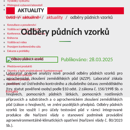
Výsledky výzkumu
Přístrojové vybavení laboratoří
AKTUALITY
Služby v oblasti výzkumu
úvod
aktuálně
aktuality
odběry půdních vzorků
Vzdělávání a poradenství
Konzultace a poradenství
Vzdělávací moduly pro školy
Odběry půdních vzorků
Konference, semináře a polní dny
Knihovna
Vzdělávací videa
Pronájem konferenčního sálu
Exkurze a prohlídky
Nabídka produkce a prodej
Publikováno: 28.03.2025
Představení produktů
Stromky a keře prostokořenné i kontejnerované
Laboratoř prvkové analýzy nově provádí odběry půdních vzorků pro
Materiál pro školkaře
agrochemické zkoušení zemědělských půd (AZZP). Laboratoř získala
Podniková prodejna
pověření od Ústředního kontrolního a zkušebního ústavu zemědělského
Sortiment
(tzv. statut pověřené osoby) podle §10 odst. 2 zákona č. 156/1998 Sb. o
Kontakty
hnojivech, pomocných půdních látkách, pomocných rostlinných
přípravcích a substrátech a o agrochemickém zkoušení zemědělských
půd (zákon o hnojivech), ve znění pozdějších předpisů. Odběry půdních
vzorků lze využít i pro účely testování půd v rámci integrované
produkce dle Nařízení vlády o stanovení podmínek provádění
agroenvironmentálně-klimatických opatření (Nařízení vlády č. 80/2023
Sb.).