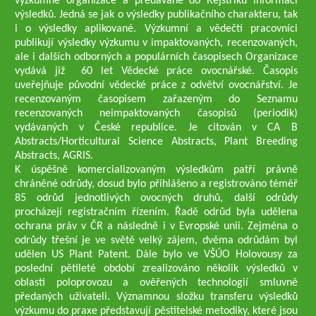
výzkumné organizace a předávané do Rejstříku informací
výsledků. Jedná se jak o výsledky publikačního charakteru, tak
i o výsledky aplikované. Výzkumní a vědečtí pracovníci
publikují výsledky výzkumu v impaktovaných, recenzovaných,
ale i dalších odborných a populárních časopisech Organizace
vydává již 60 let Vědecké práce ovocnářské. Časopis
uveřejňuje původní vědecké práce z odvětví ovocnářství. Je
recenzovaným časopisem zařazeným do Seznamu
recenzovaných neimpaktovaných časopisů (periodik)
vydávaných v České republice. Je citován v CA B
Abstracts/Horticultural Science Abstracts, Plant Breeding
Abstracts, AGRIS.
K úspěšně komercializovaným výsledkům patří právně
chráněné odrůdy, dosud bylo přihlášeno a registrováno téměř
85 odrůd jednotlivých ovocných druhů, další odrůdy
procházejí registračním řízením. Řadě odrůd byla udělena
ochrana práv v ČR a následně i v Evropské unii. Zejména o
odrůdy třešní je ve světě velký zájem, dvěma odrůdám byl
udělen US Plant Patent. Dále bylo ve VŠÚO Holovousy za
poslední pětileté období zrealizováno několik výsledků v
oblasti poloprovozu a ověřených technologií smluvně
předaných uživateli. Významnou složku transferu výsledků
výzkumu do praxe představují pěstitelské metodiky, které jsou