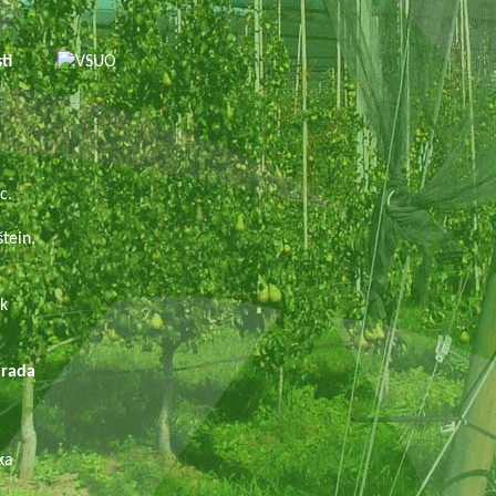
sti
.
c.
tein,
ek
ada
ka