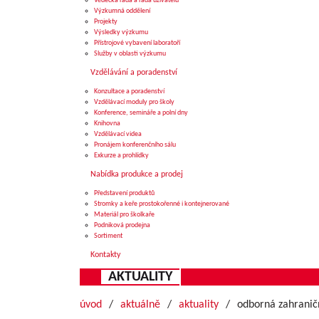
Vědecká rada a rada uživatelů
Výzkumná oddělení
Projekty
Výsledky výzkumu
Přístrojové vybavení laboratoří
Služby v oblasti výzkumu
Vzdělávání a poradenství
Konzultace a poradenství
Vzdělávací moduly pro školy
Konference, semináře a polní dny
Knihovna
Vzdělávací videa
Pronájem konferenčního sálu
Exkurze a prohlídky
Nabídka produkce a prodej
Představení produktů
Stromky a keře prostokořenné i kontejnerované
Materiál pro školkaře
Podniková prodejna
Sortiment
Kontakty
AKTUALITY
úvod
aktuálně
aktuality
odborná zahraničn