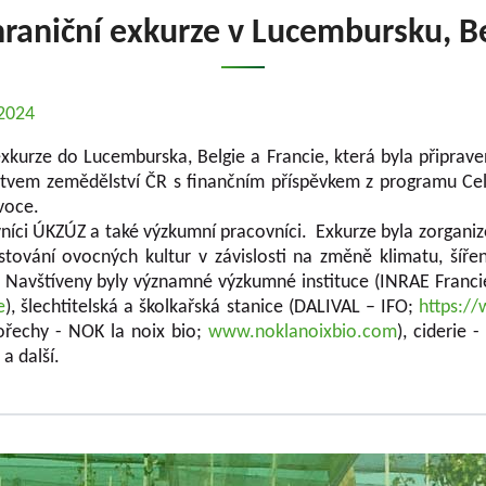
aniční exkurze v Lucembursku, Bel
.2024
xkurze do Lucemburska, Belgie a Francie, která byla připrave
tvem zemědělství ČR s finančním příspěvkem z programu Cel
voce.
ovníci ÚKZÚZ a také výzkumní pracovníci. Exkurze byla zorgani
stování ovocných kultur v závislosti na změně klimatu, šíře
. Navštíveny byly významné výzkumné instituce (INRAE Franc
e
), šlechtitelská a školkařská stanice (DALIVAL – IFO;
https://
ořechy - NOK la noix bio;
www.noklanoixbio.com
), ciderie
) a další.