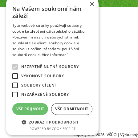
×
pěstitelům ovoce.
Na Vašem soukromí nám
záleží
Tyto webové stránky používají soubory
cookie ke zlepšení uživatelského zážitku.
Používáním našich webových stránek
souhlasíte se všemi soubory cookie v
souladu s našimi zásadami používání
souborů cookie.
Více informací
NEZBYTNĚ NUTNÉ SOUBORY
VÝKONOVÉ SOUBORY
SOUBORY CÍLENÍ
NEZAŘAZENÉ SOUBORY
VŠE PŘIJMOUT
VŠE ODMÍTNOUT
ZOBRAZIT PODROBNOSTI
POWERED BY COOKIESCRIPT
Copyright © 2026,
VŠÚO | Výzkumný a