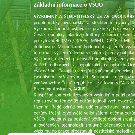
Základní informace o VŠUO
VÝZKUMNÝ A ŠLECHTITELSKÝ ÚSTAV OVOCNÁŘS
problematiky ovocnářství a šlechtěním ovocných
Výzkumná činnost ústavu se prakticky týká všech
České republiky jako tržní kultury. V rámci řešen
poskytovateli (MZe/ NAZV, MŠMT, GAČR , MK , 
definované Metodikami hodnocení výsledků výzk
informací výsledků. Jedná se jak o výsledky publika
Výzkumní a vědečtí pracovníci publikují výsledky v
dalších odborných a populárních časopisech Or
ovocnářské. Časopis uveřejňuje původní vědecké p
časopisem zařazeným do Seznamu recenzovaný
vydávaných v České republice. Je citován v CA B Abs
Breeding Abstracts, AGRIS.
K úspěšně komercializovaným výsledkům patří práv
registrováno téměř 85 odrůd jednotlivých ovocných
řízením. Řadě odrůd byla udělena ochrana práv v
odrůdy třešní je ve světě velký zájem, dvěma odrů
VŠÚO Holovousy za poslední pětileté období zrealiz
a ověřených technologií smluvně předaných uživ
výzkumu do praxe představují pěstitelské metodiky,