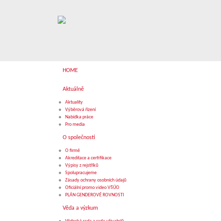
HOME
Aktuálně
Aktuality
Výběrová řízení
Nabídka práce
Pro media
O společnosti
O firmě
Akreditace a certifikace
Výpisy z rejstříků
Spolupracujeme
Zásady ochrany osobních údajů
Oficiální promo video VŠÚO
PLÁN GENDEROVÉ ROVNOSTI
Věda a výzkum