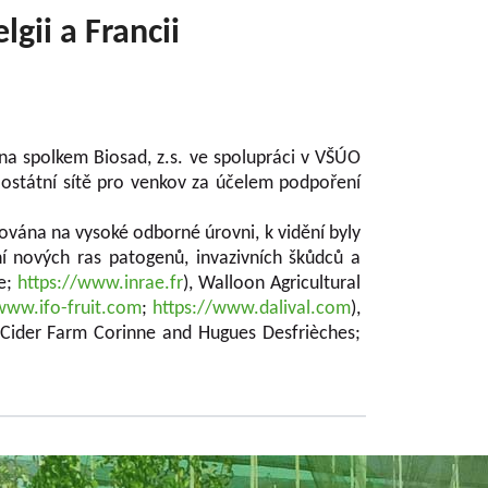
gii a Francii
na spolkem Biosad, z.s. ve spolupráci v VŠÚO
ostátní sítě pro venkov za účelem podpoření
zována na vysoké odborné úrovni, k vidění byly
ní nových ras patogenů, invazivních škůdců a
ie;
https://www.inrae.fr
), Walloon Agricultural
www.ifo-fruit.com
;
https://www.dalival.com
),
 - Cider Farm Corinne and Hugues Desfrièches;