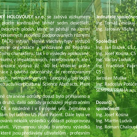
KÝ HOLOVOUSY s.r.o.
se zabývá výzkumem
Jednatelé společno
 plodin kontinuálně téměř sedm desetiletí.
Ing. Tomáš Zmeškal
 ovocných plodin, které se pěstují na území
Ing. Jaroslav Vácha
í výzkumných projektů podporovaných různými
TAČR) vytváří téměř všechny typy výstupů
Společníci
umné organizace a předávané do Rejstříku
Ing. Jan Blažek, CS c
čního charakteru, tak i o výsledky aplikované.
Ing. Josef Kosina, CS 
ýzkumu v impaktovaných, recenzovaných, ale i
Ing. Václav Ludvík
ganizace vydává již 60 let Vědecké práce
Ing. František Paprš
ráce z odvětví ovocnářství. Je recenzovaným
CS c.
ch neimpaktovaných časopisů (periodik)
Jaroslav Muška
tracts/Horticultural Science Abstracts, Plant
Ing. Radoslav Potůč
SEMPRA PRAHA a.s.
ně chráněné odrůdy, dosud bylo přihlášeno a
 druhů, další odrůdy procházejí registračním
Dozorčí r
 ČR a následně i v Evropské unii. Zejména o
společnosti
dám byl udělen US Plant Patent. Dále bylo ve
Ing. Josef Kosina
ováno několik výsledků v oblasti poloprovozu
Ing. Martin Ludvík
ateli. Významnou složku transferu výsledků
Ing. Roman Chaloup
 které jsou předávány uživatelům - profesním