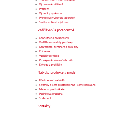
Vědecká rada a rada uživatelů
Výzkumná oddělení
Projekty
Výsledky výzkumu
Přístrojové vybavení laboratoří
Služby v oblasti výzkumu
Vzdělávání a poradenství
Konzultace a poradenství
Vzdělávací moduly pro školy
Konference, semináře a polní dny
Knihovna
Vzdělávací videa
Pronájem konferenčního sálu
Exkurze a prohlídky
Nabídka produkce a prodej
Představení produktů
Stromky a keře prostokořenné i kontejnerované
Materiál pro školkaře
Podniková prodejna
Sortiment
Kontakty