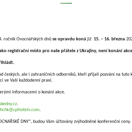
4. ročník Ovocnářských dnů
se opravdu koná
již
15. – 16. března
202
ako registrační místo pro naše přátele z Ukrajiny, není konání ak
ihlásit.
d českých, ale i zahraničních odborníků, kteří přijali pozvání na tuto
i ve Vaší každodenní praxi.
kerými informacemi o konání akce.
kedny.cz
.
.hchk@cpihotels.com
.
OVOCNAŘSKÉ DNY", budou Vám účtovány zvýhodněné konferenční ceny.