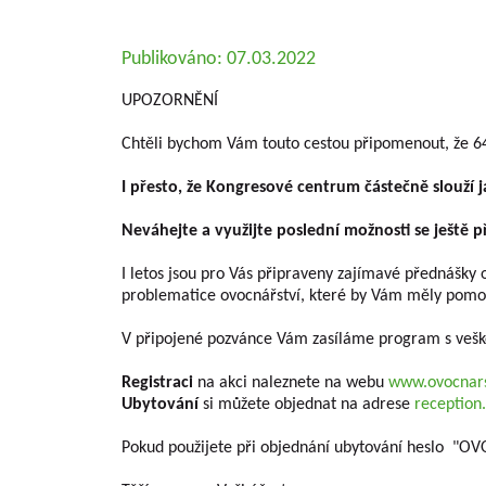
Publikováno: 07.03.2022
UPOZORNĚNÍ
Chtěli bychom Vám touto cestou připomenout, že 6
I přesto, že Kongresové centrum částečně slouží j
Neváhejte a využijte poslední možnosti se ještě př
I letos jsou pro Vás připraveny zajímavé přednášky o
problematice ovocnářství, které by Vám měly pomoc
V připojené pozvánce Vám zasíláme program s veš
Registraci
na akci naleznete na webu
www.ovocnars
Ubytování
si můžete objednat na adrese
reception
Pokud použijete při objednání ubytování heslo "