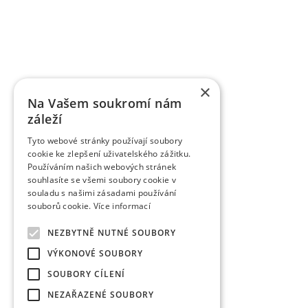
registrováno téměř 85 odrůd jednotlivých ovocných
řízením. Řadě odrůd byla udělena ochrana práv v
odrůdy třešní je ve světě velký zájem, dvěma odrů
VŠÚO Holovousy za poslední pětileté období zrealiz
a ověřených technologií smluvně předaných uživ
výzkumu do praxe představují pěstitelské metodiky,
×
pěstitelům ovoce.
Na Vašem soukromí nám
záleží
Tyto webové stránky používají soubory
cookie ke zlepšení uživatelského zážitku.
Používáním našich webových stránek
souhlasíte se všemi soubory cookie v
souladu s našimi zásadami používání
souborů cookie.
Více informací
NEZBYTNĚ NUTNÉ SOUBORY
VÝKONOVÉ SOUBORY
SOUBORY CÍLENÍ
NEZAŘAZENÉ SOUBORY