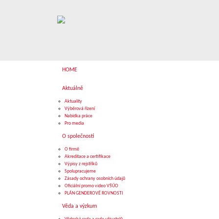
HOME
Aktuálně
Aktuality
Výběrová řízení
Nabídka práce
Pro media
O společnosti
O firmě
Akreditace a certifikace
Výpisy z rejstříků
Spolupracujeme
Zásady ochrany osobních údajů
Oficiální promo video VŠÚO
PLÁN GENDEROVÉ ROVNOSTI
Věda a výzkum