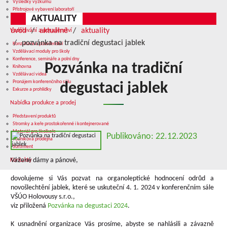
Výsledky výzkumu
Přístrojové vybavení laboratoří
AKTUALITY
Služby v oblasti výzkumu
úvod
aktuálně
aktuality
Vzdělávání a poradenství
pozvánka na tradiční degustaci jablek
Konzultace a poradenství
Vzdělávací moduly pro školy
Konference, semináře a polní dny
Pozvánka na tradiční
Knihovna
Vzdělávací videa
Pronájem konferenčního sálu
degustaci jablek
Exkurze a prohlídky
Nabídka produkce a prodej
Představení produktů
Stromky a keře prostokořenné i kontejnerované
Materiál pro školkaře
Publikováno: 22.12.2023
Podniková prodejna
Sortiment
Vážené dámy a pánové,
Kontakty
dovolujeme si Vás pozvat na organoleptické hodnocení odrůd a
novošlechtění jablek, které se uskuteční 4. 1. 2024 v konferenčním sále
VŠÚO Holovousy s.r.o.,
viz přiložená
Pozvánka na degustaci 2024
.
K usnadnění organizace Vás prosíme, abyste se nahlásili a závazně