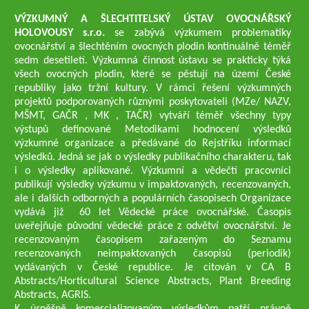
VÝZKUMNÝ A ŠLECHTITELSKÝ ÚSTAV OVOCNÁŘSKÝ
HOLOVOUSY s.r.o.
se zabývá výzkumem problematiky
ovocnářství a šlechtěním ovocných plodin kontinuálně téměř
sedm desetiletí. Výzkumná činnost ústavu se prakticky týká
všech ovocných plodin, které se pěstují na území České
republiky jako tržní kultury. V rámci řešení výzkumných
projektů podporovaných různými poskytovateli (MZe/ NAZV,
MŠMT, GAČR , MK , TAČR) vytváří téměř všechny typy
výstupů definované Metodikami hodnocení výsledků
výzkumné organizace a předávané do Rejstříku informací
výsledků. Jedná se jak o výsledky publikačního charakteru, tak
i o výsledky aplikované. Výzkumní a vědečtí pracovníci
publikují výsledky výzkumu v impaktovaných, recenzovaných,
ale i dalších odborných a populárních časopisech Organizace
vydává již 60 let Vědecké práce ovocnářské. Časopis
uveřejňuje původní vědecké práce z odvětví ovocnářství. Je
recenzovaným časopisem zařazeným do Seznamu
recenzovaných neimpaktovaných časopisů (periodik)
vydávaných v České republice. Je citován v CA B
Abstracts/Horticultural Science Abstracts, Plant Breeding
Abstracts, AGRIS.