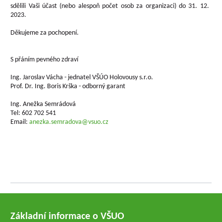
sdělili Vaši účast (nebo alespoň počet osob za organizaci) do 31. 12.
2023.
Děkujeme za pochopení.
S přáním pevného zdraví
Ing. Jaroslav Vácha - jednatel VŠÚO Holovousy s.r.o.
Prof. Dr. Ing. Boris Krška - odborný garant
Ing. Anežka Semrádová
Tel: 602 702 541
Email:
anezka.semradova@vsuo.cz
Základní informace o VŠUO