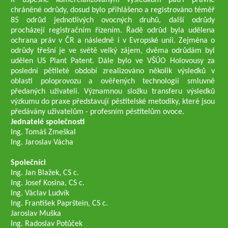
K úspěšně komercializovaným výsledkům patří právně
chráněné odrůdy, dosud bylo přihlášeno a registrováno téměř
85 odrůd jednotlivých ovocných druhů, další odrůdy
procházejí registračním řízením. Řadě odrůd byla udělena
ochrana práv v ČR a následně i v Evropské unii. Zejména o
odrůdy třešní je ve světě velký zájem, dvěma odrůdám byl
udělen US Plant Patent. Dále bylo ve VŠÚO Holovousy za
poslední pětileté období zrealizováno několik výsledků v
oblasti poloprovozu a ověřených technologií smluvně
předaných uživateli. Významnou složku transferu výsledků
výzkumu do praxe představují pěstitelské metodiky, které jsou
předávány uživatelům - profesním pěstitelům ovoce.
Jednatelé společnosti
Ing. Tomáš Zmeškal
Ing. Jaroslav Vácha
Společníci
Ing. Jan Blažek, CS c.
Ing. Josef Kosina, CS c.
Ing. Václav Ludvík
Ing. František Paprštein, CS c.
Jaroslav Muška
Ing. Radoslav Potůček