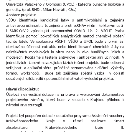
Univerzita Palackého v Olomouci (UPOL) - katedra buněčné biologie a
genetiky. (prof. RNDr. Milan Navrátil, CSc.)
Anotace projektu:
VŠÚO identifikuje kandidátní látky s antimikrobiální a zejména
antivirovou účinností a to zejména proti ssRNA+ virům, ke kterým patří
i SARS-CoV-2 způsobující onemocnění COVID 19. 2. VŠCHT Praha
identifikuje pomocí pokročilých analytických metod chemické složení
těchto látek. Ve spolupráci VŠCHT, VŠÚO a UPOL bude v první fázi
otestována účinnost extraktu nebo identifikované chemické látky na
neinfekčních modelových in vitro nebo in vivo buněčných liniích a
modelech. Počítáme s testem antivirové i antibakteriální účinnosti. V
jednotlivých časově navazujících fázích řešení projektu bude odborná
veřejnost a aplikační sféra průběžně seznamována s dílčími výsledky
formou workshopů. Bude tak zajištěna zpětná vazba v oblasti
dosažených dílčích cílů s potenciálními uživateli výsledků projektu.
Hlavní cíl projektu:
Účelová neinvestiční dotace na přípravu a vypracování dokumentace
projektového záměru, který bude v souladu s Krajskou přílohou k
národní RIS3 strategii.
Projekt byl podpořen dotací z dotačního programu Asistenční vouchery
Královéhradeckého kraje v rámci realizace Smart
akcelerátoru
Královéhradeckého kraje II.