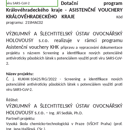
Dotační program
Královéhradeckého kraje -
ASISTENČNÍ VOUCHERY
KRÁLOVÉHRADECKÉHO KRAJE
Kód
programu: 21SMAC02
VÝZKUMNÝ A ŠLECHTITELSKÝ ÚSTAV OVOCNÁŘSKÝ
HOLOVOUSY s.r.o. realizuje v rámci programu
Asistenční vouchery KHK
přípravu a vypracování dokumentace
projektu s názvem Screening a identifikace nových potenciálně
antiviroticky působících látek s potenciálem využití proti viru SARS-CoV-
2.
Název projektu:
Č. j. KUKHK-10425/RG/2022 - Screening a identifikace nových
potenciálně antiviroticky působících látek s potenciálem využití proti
viru SARS-CoV-2.
Řěšitel:
VÝZKUMNÝ A ŠLECHTITELSKÝ ÚSTAV OVOCNÁŘSKÝ
HOLOVOUSY s.r.o. -
Ing. Jiří Sedlák, Ph.D.
Partneři projektu:
Vysoká škola chemicko-technologická v Praze (VŠCHT Praha) (prof.
Ing. Jana Hajšlová, CSc.),