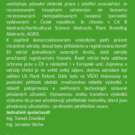
uveřejňuje původní vědecké práce z odvětví ovocnářství. Je
recenzovaným časopisem zařazeným do Seznamu
recenzovaných neimpaktovaných časopisů (periodik)
vydávaných v České republice. Je citován v CA B
Abstracts/Horticultural Science Abstracts, Plant Breeding
Abstracts, AGRIS.
K úspěšně komercializovaným výsledkům patří právně
chráněné odrůdy, dosud bylo přihlášeno a registrováno téměř
85 odrůd jednotlivých ovocných druhů, další odrůdy
procházejí registračním řízením. Řadě odrůd byla udělena
ochrana práv v ČR a následně i v Evropské unii. Zejména o
odrůdy třešní je ve světě velký zájem, dvěma odrůdám byl
udělen US Plant Patent. Dále bylo ve VŠÚO Holovousy za
poslední pětileté období zrealizováno několik výsledků v
oblasti poloprovozu a ověřených technologií smluvně
předaných uživateli. Významnou složku transferu výsledků
výzkumu do praxe představují pěstitelské metodiky, které jsou
předávány uživatelům - profesním pěstitelům ovoce.
Jednatelé společnosti
Ing. Tomáš Zmeškal
Ing. Jaroslav Vácha