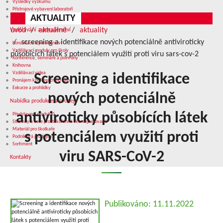
Výsledky výzkumu
Přístrojové vybavení laboratoří
AKTUALITY
Služby v oblasti výzkumu
úvod
aktuálně
aktuality
Vzdělávání a poradenství
screening a identifikace nových potenciálně antiviroticky
Konzultace a poradenství
Vzdělávací moduly pro školy
působících látek s potenciálem využití proti viru sars-cov-2
Konference, semináře a polní dny
Knihovna
Vzdělávací videa
Screening a identifikace
Pronájem konferenčního sálu
Exkurze a prohlídky
nových potenciálně
Nabídka produkce a prodej
antiviroticky působících látek
Představení produktů
Stromky a keře prostokořenné i kontejnerované
Materiál pro školkaře
s potenciálem využití proti
Podniková prodejna
Sortiment
viru SARS-CoV-2
Kontakty
Publikováno: 11.11.2022