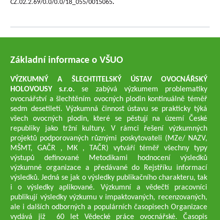
CZ.02.2.69/0.0/0.0/18_055/0015065
.
Základní informace o VŠUO
VÝZKUMNÝ A ŠLECHTITELSKÝ ÚSTAV OVOCNÁŘSKÝ
HOLOVOUSY s.r.o.
se zabývá výzkumem problematiky
ovocnářství a šlechtěním ovocných plodin kontinuálně téměř
sedm desetiletí. Výzkumná činnost ústavu se prakticky týká
všech ovocných plodin, které se pěstují na území České
republiky jako tržní kultury. V rámci řešení výzkumných
projektů podporovaných různými poskytovateli (MZe/ NAZV,
MŠMT, GAČR , MK , TAČR) vytváří téměř všechny typy
výstupů definované Metodikami hodnocení výsledků
výzkumné organizace a předávané do Rejstříku informací
výsledků. Jedná se jak o výsledky publikačního charakteru, tak
i o výsledky aplikované. Výzkumní a vědečtí pracovníci
publikují výsledky výzkumu v impaktovaných, recenzovaných,
ale i dalších odborných a populárních časopisech Organizace
vydává již 60 let Vědecké práce ovocnářské. Časopis