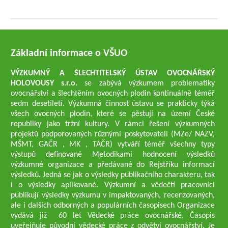
Základní informace o VŠUO
VÝZKUMNÝ A ŠLECHTITELSKÝ ÚSTAV OVOCNÁŘSKÝ
HOLOVOUSY s.r.o.
se zabývá výzkumem problematiky
ovocnářství a šlechtěním ovocných plodin kontinuálně téměř
sedm desetiletí. Výzkumná činnost ústavu se prakticky týká
všech ovocných plodin, které se pěstují na území České
republiky jako tržní kultury. V rámci řešení výzkumných
projektů podporovaných různými poskytovateli (MZe/ NAZV,
MŠMT, GAČR , MK , TAČR) vytváří téměř všechny typy
výstupů definované Metodikami hodnocení výsledků
výzkumné organizace a předávané do Rejstříku informací
výsledků. Jedná se jak o výsledky publikačního charakteru, tak
i o výsledky aplikované. Výzkumní a vědečtí pracovníci
publikují výsledky výzkumu v impaktovaných, recenzovaných,
ale i dalších odborných a populárních časopisech Organizace
vydává již 60 let Vědecké práce ovocnářské. Časopis
uveřejňuje původní vědecké práce z odvětví ovocnářství. Je