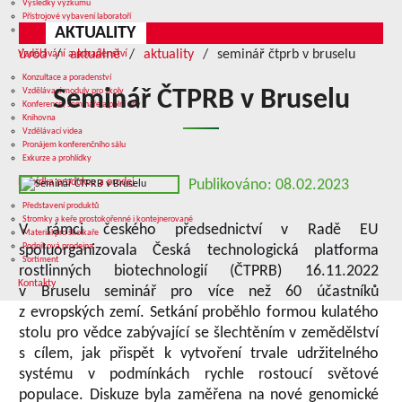
Výsledky výzkumu
Přístrojové vybavení laboratoří
AKTUALITY
Služby v oblasti výzkumu
úvod
aktuálně
aktuality
seminář čtprb v bruselu
Vzdělávání a poradenství
Konzultace a poradenství
Vzdělávací moduly pro školy
Seminář ČTPRB v Bruselu
Konference, semináře a polní dny
Knihovna
Vzdělávací videa
Pronájem konferenčního sálu
Exkurze a prohlídky
Nabídka produkce a prodej
Publikováno: 08.02.2023
Představení produktů
Stromky a keře prostokořenné i kontejnerované
V rámci českého předsednictví v Radě EU
Materiál pro školkaře
Podniková prodejna
spoluorganizovala Česká technologická platforma
Sortiment
rostlinných biotechnologií (ČTPRB) 16.11.2022
Kontakty
v Bruselu seminář pro více než 60 účastníků
z evropských zemí. Setkání proběhlo formou kulatého
stolu pro vědce zabývající se šlechtěním v zemědělství
s cílem, jak přispět k vytvoření trvale udržitelného
systému v podmínkách rychle rostoucí světové
populace. Diskuze byla zaměřena na nové genomické