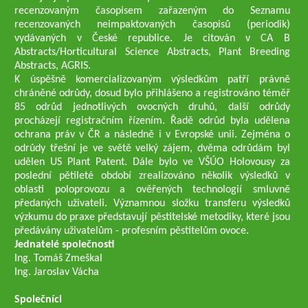
recenzovaným časopisem zařazeným do Seznamu
recenzovaných neimpaktovaných časopisů (periodik)
vydávaných v České republice. Je citován v CA B
Abstracts/Horticultural Science Abstracts, Plant Breeding
Abstracts, AGRIS.
K úspěšně komercializovaným výsledkům patří právně
chráněné odrůdy, dosud bylo přihlášeno a registrováno téměř
85 odrůd jednotlivých ovocných druhů, další odrůdy
procházejí registračním řízením. Řadě odrůd byla udělena
ochrana práv v ČR a následně i v Evropské unii. Zejména o
odrůdy třešní je ve světě velký zájem, dvěma odrůdám byl
udělen US Plant Patent. Dále bylo ve VŠÚO Holovousy za
poslední pětileté období zrealizováno několik výsledků v
oblasti poloprovozu a ověřených technologií smluvně
předaných uživateli. Významnou složku transferu výsledků
výzkumu do praxe představují pěstitelské metodiky, které jsou
předávány uživatelům - profesním pěstitelům ovoce.
Jednatelé společnosti
Ing. Tomáš Zmeškal
Ing. Jaroslav Vácha
Společníci